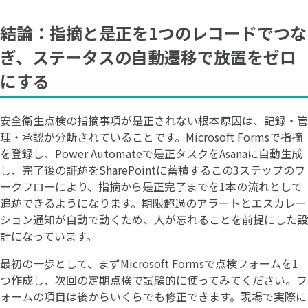
結論：指摘と是正を1つのレコードでつな
ぎ、ステータスの自動遷移で放置をゼロ
にする
安全衛生点検の指摘事項が是正されない根本原因は、記録・管
理・承認が分断されていることです。Microsoft Formsで指摘
を登録し、Power Automateで是正タスクをAsanaに自動生成
し、完了後の証跡をSharePointに蓄積するこの3ステップのワ
ークフローにより、指摘から是正完了までを1本の流れとして
追跡できるようになります。期限超過のアラートとエスカレー
ション通知が自動で動くため、人が忘れることを前提にした設
計になっています。
最初の一歩として、まずMicrosoft Formsで点検フォームを1
つ作成し、次回の定期点検で試験的に使ってみてください。フ
ォームの項目は後からいくらでも修正できます。現場で実際に