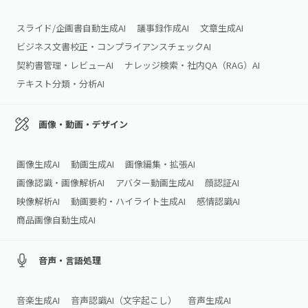
スライド/企画書自動生成AI
議事録作成AI
文章生成AI
ビジネス文書校正・コンプライアンスチェックAI
契約書管理・レビューAI
ナレッジ検索・社内QA（RAG）AI
テキスト分類・分析AI
画像・動画・デザイン
画像生成AI
動画生成AI
画像編集・拡張AI
画像認識・画像解析AI
アバター動画生成AI
顔認証AI
映像解析AI
動画要約・ハイライト生成AI
感情認識AI
商品画像自動生成AI
音声・言語処理
音楽生成AI
音声認識AI（文字起こし）
音声生成AI