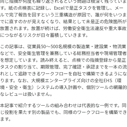
同じ指摘が何度も繰り返されるという問題は根深く残っていま
す。紙の点検表に記録し、Excelで是正タスクを管理し、メー
ルで完了報告を回すという三重構造が原因で、誰が何をいつま
でに直すのかが見えなくなり、結果として未是正の危険箇所が
放置されます。放置が続けば、労働安全衛生法違反や重大事故
につながるリスクが日々蓄積していきます。
この記事は、従業員50〜500名規模の製造業・建設業・物流業
などで、安全衛生管理を兼務している総務担当者や現場管理者
を想定しています。読み終えると、点検での指摘登録から是正
タスクの割り当て、期限管理、完了確認・承認までを一本の流
れとして追跡できるワークフローを自社で構築できるようにな
ります。なお、大規模エンタープライズ向けの全社EHS（環
境・安全・衛生）システムの導入計画や、個別ツールの網羅的
なレビューは扱いません。
本記事で紹介するツールの組み合わせは代表的な一例です。同
じ役割を果たす別の製品でも、同様のワークフローを構築でき
ます。