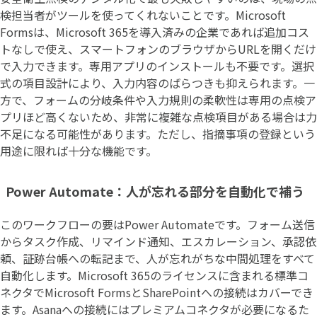
検担当者がツールを使ってくれないことです。Microsoft
Formsは、Microsoft 365を導入済みの企業であれば追加コス
トなしで使え、スマートフォンのブラウザからURLを開くだけ
で入力できます。専用アプリのインストールも不要です。選択
式の項目設計により、入力内容のばらつきも抑えられます。一
方で、フォームの分岐条件や入力規則の柔軟性は専用の点検ア
プリほど高くないため、非常に複雑な点検項目がある場合は力
不足になる可能性があります。ただし、指摘事項の登録という
用途に限れば十分な機能です。
Power Automate：人が忘れる部分を自動化で補う
このワークフローの要はPower Automateです。フォーム送信
からタスク作成、リマインド通知、エスカレーション、承認依
頼、証跡台帳への転記まで、人が忘れがちな中間処理をすべて
自動化します。Microsoft 365のライセンスに含まれる標準コ
ネクタでMicrosoft FormsとSharePointへの接続はカバーでき
ます。Asanaへの接続にはプレミアムコネクタが必要になるた