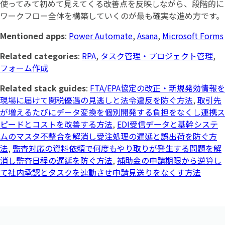
使ってみて初めて見えてくる改善点を反映しながら、段階的に
ワークフロー全体を構築していくのが最も確実な進め方です。
Mentioned apps
:
Power Automate
,
Asana
,
Microsoft Forms
Related categories
:
RPA
,
タスク管理・プロジェクト管理
,
フォーム作成
Related stack guides
:
FTA/EPA協定の改正・新規発効情報を
現場に届けて関税優遇の見逃しと法令違反を防ぐ方法
,
取引先
が増えるたびにデータ変換を個別開発する負担をなくし連携ス
ピードとコストを改善する方法
,
EDI受信データと基幹システ
ムのマスタ不整合を解消し受注処理の遅延と誤出荷を防ぐ方
法
,
監査対応の資料依頼で何度もやり取りが発生する問題を解
消し監査日程の遅延を防ぐ方法
,
補助金の申請期限から逆算し
て社内承認とタスクを連動させ申請見送りをなくす方法