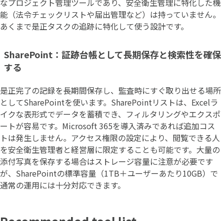
なプロジェクト管理ツールであり、安全衛生管理に特化した機
能（法令チェックリストや届出管理など）は持っていません。
あくまで是正タスクの追跡に特化して使う設計です。
SharePoint：証跡台帳として長期保存と検索性を確保
する
是正完了の記録を長期間保存し、監査時にすぐ取り出せる場所
としてSharePointを使います。SharePointリストは、Excelラ
イクな表形式でデータを蓄積でき、フィルタリングやエクスポ
ートが容易です。Microsoft 365を導入済みであれば追加コス
トは発生しません。アクセス権限の設定により、閲覧できる人
を安全衛生管理者と経営層に限定することも可能です。大量の
添付写真を保存する場合はストレージ容量に注意が必要です
が、SharePointの標準容量（1TB＋ユーザーあたり10GB）で
通常の運用には十分対応できます。