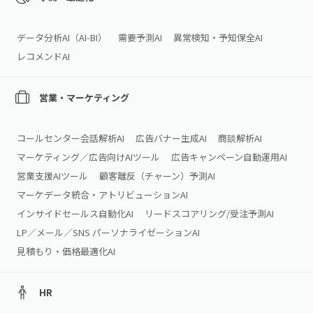
データ分析AI（AI‑BI）
需要予測AI
異常検知・予知保全AI
レコメンドAI
営業・マーケティング
コールセンター会話解析AI
広告バナー生成AI
商談解析AI
マーケティング／広告向けAIツール
広告キャンペーン自動運用AI
営業支援AIツール
顧客離反（チャーン）予測AI
マーケデータ統合・アトリビューションAI
インサイドセールス自動化AI
リードスコアリング/受注予測AI
LP／メール／SNS パーソナライゼーションAI
見積もり・価格最適化AI
HR