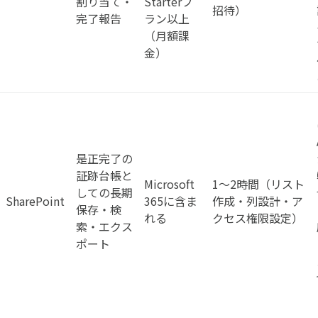
割り当て・
Starterプ
招待）
完了報告
ラン以上
（月額課
金）
是正完了の
証跡台帳と
Microsoft
1〜2時間（リスト
しての長期
SharePoint
365に含ま
作成・列設計・ア
保存・検
れる
クセス権限設定）
索・エクス
ポート