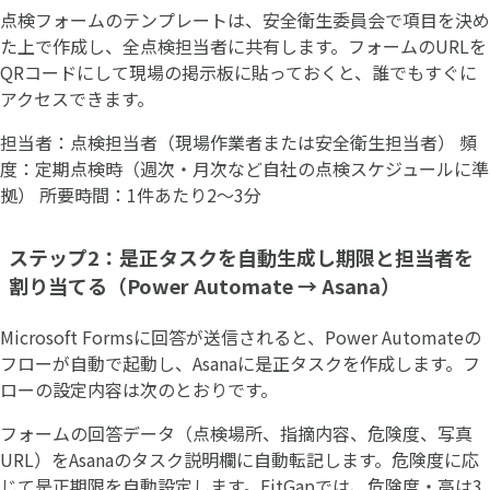
点検フォームのテンプレートは、安全衛生委員会で項目を決め
た上で作成し、全点検担当者に共有します。フォームのURLを
QRコードにして現場の掲示板に貼っておくと、誰でもすぐに
アクセスできます。
担当者：点検担当者（現場作業者または安全衛生担当者） 頻
度：定期点検時（週次・月次など自社の点検スケジュールに準
拠） 所要時間：1件あたり2〜3分
ステップ2：是正タスクを自動生成し期限と担当者を
割り当てる（Power Automate → Asana）
Microsoft Formsに回答が送信されると、Power Automateの
フローが自動で起動し、Asanaに是正タスクを作成します。フ
ローの設定内容は次のとおりです。
フォームの回答データ（点検場所、指摘内容、危険度、写真
URL）をAsanaのタスク説明欄に自動転記します。危険度に応
じて是正期限を自動設定します。FitGapでは、危険度・高は3