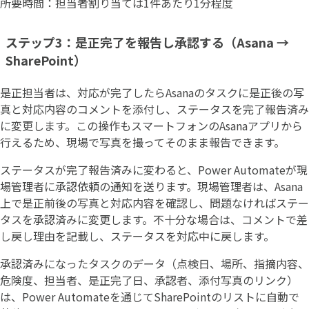
所要時間：担当者割り当ては1件あたり1分程度
ステップ3：是正完了を報告し承認する（Asana →
SharePoint）
是正担当者は、対応が完了したらAsanaのタスクに是正後の写
真と対応内容のコメントを添付し、ステータスを完了報告済み
に変更します。この操作もスマートフォンのAsanaアプリから
行えるため、現場で写真を撮ってそのまま報告できます。
ステータスが完了報告済みに変わると、Power Automateが現
場管理者に承認依頼の通知を送ります。現場管理者は、Asana
上で是正前後の写真と対応内容を確認し、問題なければステー
タスを承認済みに変更します。不十分な場合は、コメントで差
し戻し理由を記載し、ステータスを対応中に戻します。
承認済みになったタスクのデータ（点検日、場所、指摘内容、
危険度、担当者、是正完了日、承認者、添付写真のリンク）
は、Power Automateを通じてSharePointのリストに自動で