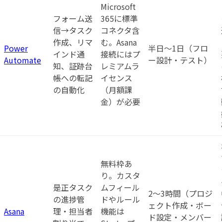
Microsoft
フォーム送
365に標準
信→タスク
コネクタ含
作成、リマ
む。Asana
Power
半日〜1日（フロ
インド通
接続にはプ
Automate
ー設計・テスト）
知、証跡台
レミアムラ
帳への転記
イセンス
の自動化
（月額課
金）が必要
無料枠あ
り。カスタ
是正タスク
ムフィール
2〜3時間（プロジ
の進捗管
ドやルール
ェクト作成・ボー
Asana
理・担当者
機能は
ド設定・メンバー