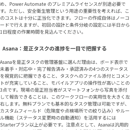
め、Power Automate のプレミアムライセンスが別途必要で
す。ただし、安全衛生管理という用途の重要性を考えれば、こ
のコストは十分に正当化できます。フローの作成自体はノーコ
ードで行えますが、初回の設計と条件分岐の設定には半日から
1日程度の作業時間を見込んでください。
Asana：是正タスクの進捗を一目で把握する
Asanaを是正タスクの管理基盤に選んだ理由は、ボード表示で
未着手・対応中・完了報告済み・承認済みの4つのステータス
を視覚的に把握できること、タスクへのファイル添付とコメン
トが充実していること、モバイルアプリの操作性が高いことの
3点です。現場の是正担当者がスマートフォンから写真を添付
して報告できることは、このワークフローの実用性を大きく左
右します。無料プランでも基本的なタスク管理は可能ですが、
カスタムフィールド（危険度や点検場所での絞り込み）やルー
ル機能（ステータス変更時の自動通知）を活用するには
Starterプラン以上が必要です。注意点として、Asanaは汎用的