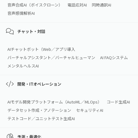
音声合成AI（ボイスクローン）
電話応対AI
同時通訳AI
音声感情解析AI
チャット・対話
AIチャットボット（Web／アプリ導入
バーチャルアシスタント／バーチャルヒューマン
AI FAQシステム
メンタルヘルスAI
開発・ITオペレーション
AIモデル開発プラットフォーム（AutoML／MLOps）
コード生成AI
データセット作成・アノテーション
セキュリティAI
テストコード／ユニットテスト生成AI
予測・最適化