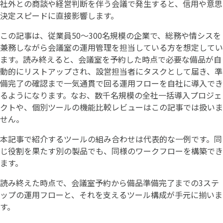
社外との商談や経営判断を伴う会議で発生すると、信用や意思
決定スピードに直接影響します。
この記事は、従業員50〜300名規模の企業で、総務や情シスを
兼務しながら会議室の運用管理を担当している方を想定してい
ます。読み終えると、会議室を予約した時点で必要な備品が自
動的にリストアップされ、設営担当者にタスクとして届き、準
備完了の確認まで一気通貫で回る運用フローを自社に導入でき
るようになります。なお、数千名規模の全社一括導入プロジェ
クトや、個別ツールの機能比較レビューはこの記事では扱いま
せん。
本記事で紹介するツールの組み合わせは代表的な一例です。同
じ役割を果たす別の製品でも、同様のワークフローを構築でき
ます。
読み終えた時点で、会議室予約から備品準備完了までの3ステ
ップの運用フローと、それを支えるツール構成が手元に揃いま
す。