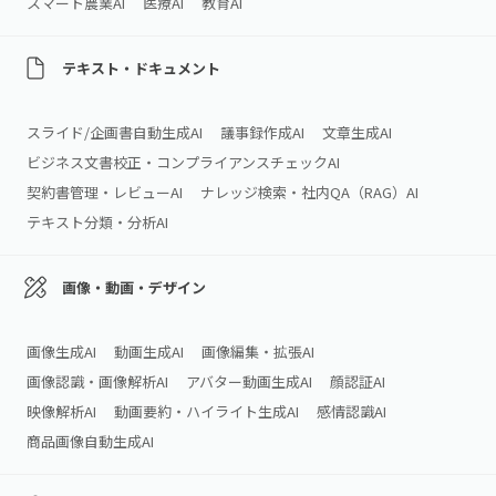
スマート農業AI
医療AI
教育AI
テキスト・ドキュメント
スライド/企画書自動生成AI
議事録作成AI
文章生成AI
ビジネス文書校正・コンプライアンスチェックAI
契約書管理・レビューAI
ナレッジ検索・社内QA（RAG）AI
テキスト分類・分析AI
画像・動画・デザイン
画像生成AI
動画生成AI
画像編集・拡張AI
画像認識・画像解析AI
アバター動画生成AI
顔認証AI
映像解析AI
動画要約・ハイライト生成AI
感情認識AI
商品画像自動生成AI