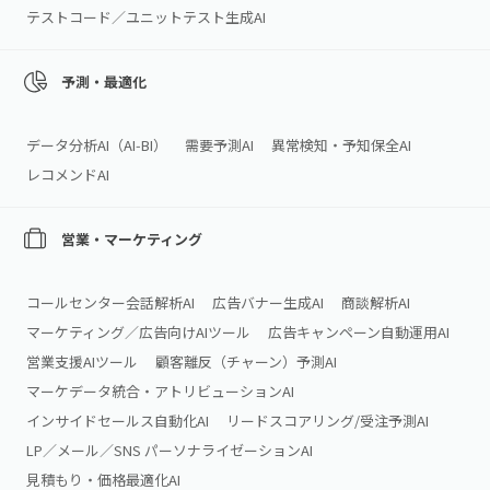
テストコード／ユニットテスト生成AI
予測・最適化
データ分析AI（AI‑BI）
需要予測AI
異常検知・予知保全AI
レコメンドAI
営業・マーケティング
コールセンター会話解析AI
広告バナー生成AI
商談解析AI
マーケティング／広告向けAIツール
広告キャンペーン自動運用AI
営業支援AIツール
顧客離反（チャーン）予測AI
マーケデータ統合・アトリビューションAI
インサイドセールス自動化AI
リードスコアリング/受注予測AI
LP／メール／SNS パーソナライゼーションAI
見積もり・価格最適化AI