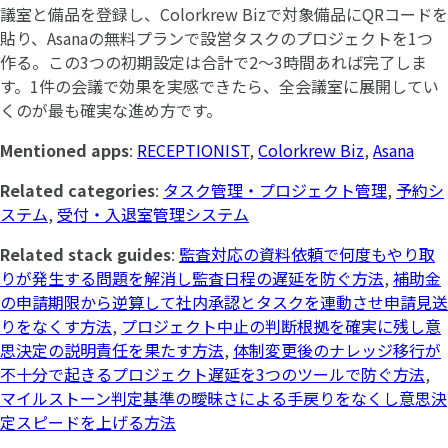
議室と備品を登録し、Colorkrew Bizで対象備品にQRコードを
貼り、Asanaの無料プランで設営タスクのプロジェクトを1つ
作る。この3つの初期設定は合計で2〜3時間あれば完了しま
す。1件の会議で効果を実感できたら、全会議室に展開してい
くのが最も確実な進め方です。
Mentioned apps
:
RECEPTIONIST
,
Colorkrew Biz
,
Asana
Related categories
:
タスク管理・プロジェクト管理
,
予約シ
ステム
,
受付・入退室管理システム
Related stack guides
:
監査対応の資料依頼で何度もやり取
りが発生する問題を解消し監査日程の遅延を防ぐ方法
,
補助金
の申請期限から逆算して社内承認とタスクを連動させ申請見送
りをなくす方法
,
プロジェクト中止の判断根拠を確実に残し意
思決定の説明責任を果たす方法
,
体制変更後のナレッジ移行が
不十分で起きるプロジェクト遅延を3つのツールで防ぐ方法
,
マイルストーン判定基準の曖昧さによる手戻りをなくし意思決
定スピードを上げる方法