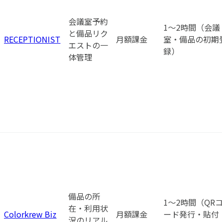
会議室予約
1〜2時間（会議
と備品リク
RECEPTIONIST
月額課金
室・備品の初期
エストの一
録）
体管理
備品の所
1〜2時間（QR
在・利用状
Colorkrew Biz
月額課金
ード発行・貼付
況のリアル