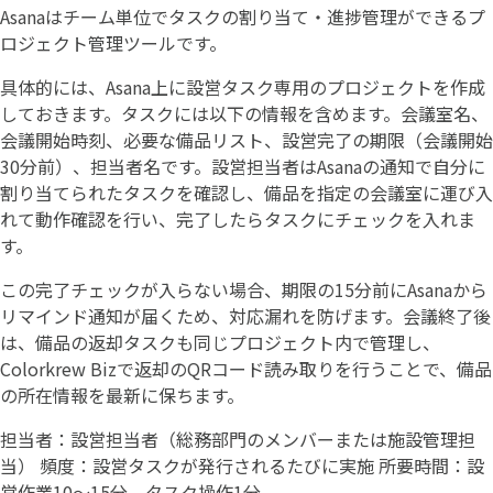
Asanaはチーム単位でタスクの割り当て・進捗管理ができるプ
ロジェクト管理ツールです。
具体的には、Asana上に設営タスク専用のプロジェクトを作成
しておきます。タスクには以下の情報を含めます。会議室名、
会議開始時刻、必要な備品リスト、設営完了の期限（会議開始
30分前）、担当者名です。設営担当者はAsanaの通知で自分に
割り当てられたタスクを確認し、備品を指定の会議室に運び入
れて動作確認を行い、完了したらタスクにチェックを入れま
す。
この完了チェックが入らない場合、期限の15分前にAsanaから
リマインド通知が届くため、対応漏れを防げます。会議終了後
は、備品の返却タスクも同じプロジェクト内で管理し、
Colorkrew Bizで返却のQRコード読み取りを行うことで、備品
の所在情報を最新に保ちます。
担当者：設営担当者（総務部門のメンバーまたは施設管理担
当） 頻度：設営タスクが発行されるたびに実施 所要時間：設
営作業10〜15分、タスク操作1分