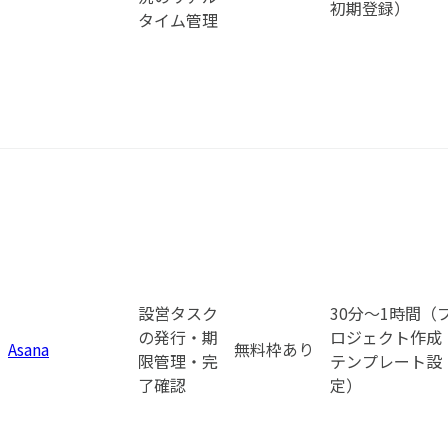
初期登録）
タイム管理
設営タスク
30分〜1時間（
の発行・期
ロジェクト作成
Asana
無料枠あり
限管理・完
テンプレート設
了確認
定）