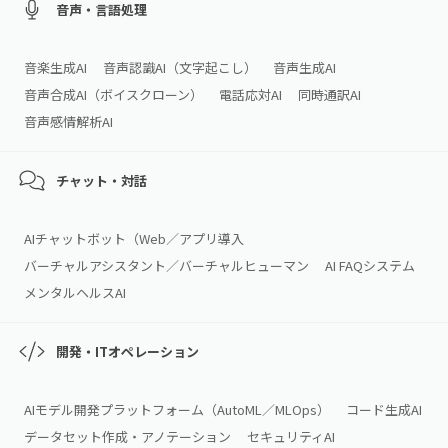
音声・言語処理
音楽生成AI
音声認識AI（文字起こし）
音声生成AI
音声合成AI（ボイスクローン）
電話応対AI
同時通訳AI
音声感情解析AI
チャット・対話
AIチャットボット（Web／アプリ導入
バーチャルアシスタント／バーチャルヒューマン
AI FAQシステム
メンタルヘルスAI
開発・ITオペレーション
AIモデル開発プラットフォーム（AutoML／MLOps）
コード生成AI
データセット作成・アノテーション
セキュリティAI