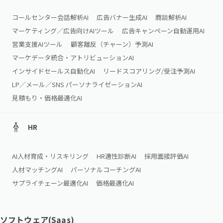
コールセンター会話解析AI
広告バナー生成AI
商談解析AI
マーケティング／広告向けAIツール
広告キャンペーン自動運用AI
営業支援AIツール
顧客離反（チャーン）予測AI
マーケデータ統合・アトリビューションAI
インサイドセールス自動化AI
リードスコアリング/受注予測AI
LP／メール／SNS パーソナライゼーションAI
見積もり・価格最適化AI
HR
AI人材育成・リスキリング
HR適性診断AI
採用面接評価AI
人材マッチングAI
パーソナルコーチングAI
サプライチェーン最適化AI
価格最適化AI
ソフトウェア(Saas)