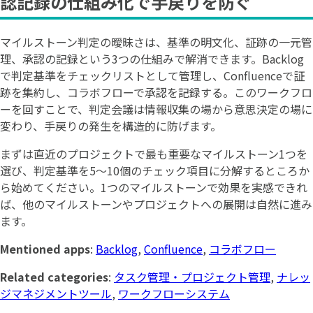
認記録の仕組み化で手戻りを防ぐ
マイルストーン判定の曖昧さは、基準の明文化、証跡の一元管
理、承認の記録という3つの仕組みで解消できます。Backlog
で判定基準をチェックリストとして管理し、Confluenceで証
跡を集約し、コラボフローで承認を記録する。このワークフロ
ーを回すことで、判定会議は情報収集の場から意思決定の場に
変わり、手戻りの発生を構造的に防げます。
まずは直近のプロジェクトで最も重要なマイルストーン1つを
選び、判定基準を5〜10個のチェック項目に分解するところか
ら始めてください。1つのマイルストーンで効果を実感できれ
ば、他のマイルストーンやプロジェクトへの展開は自然に進み
ます。
Mentioned apps
:
Backlog
,
Confluence
,
コラボフロー
Related categories
:
タスク管理・プロジェクト管理
,
ナレッ
ジマネジメントツール
,
ワークフローシステム