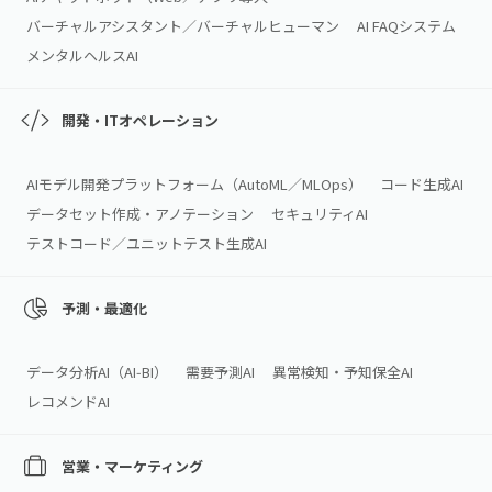
バーチャルアシスタント／バーチャルヒューマン
AI FAQシステム
メンタルヘルスAI
開発・ITオペレーション
AIモデル開発プラットフォーム（AutoML／MLOps）
コード生成AI
データセット作成・アノテーション
セキュリティAI
テストコード／ユニットテスト生成AI
予測・最適化
データ分析AI（AI‑BI）
需要予測AI
異常検知・予知保全AI
レコメンドAI
営業・マーケティング