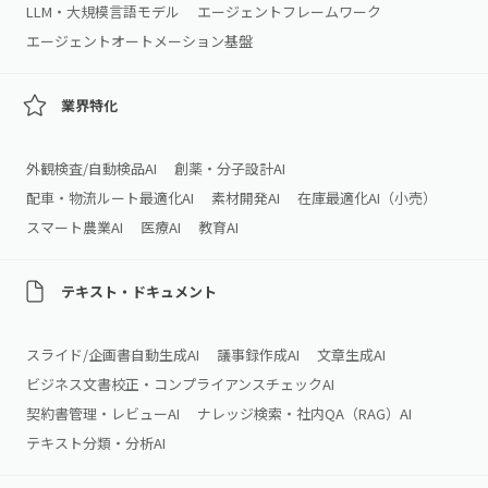
LLM・大規模言語モデル
エージェントフレームワーク
エージェントオートメーション基盤
業界特化
外観検査/自動検品AI
創薬・分子設計AI
配車・物流ルート最適化AI
素材開発AI
在庫最適化AI（小売）
スマート農業AI
医療AI
教育AI
テキスト・ドキュメント
スライド/企画書自動生成AI
議事録作成AI
文章生成AI
ビジネス文書校正・コンプライアンスチェックAI
契約書管理・レビューAI
ナレッジ検索・社内QA（RAG）AI
テキスト分類・分析AI