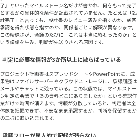
了」といったマイルストーン名だけが書かれ、何をもって完了
とするかの具体的な条件が記載されていません。たとえば「設
計完了」と言っても、設計書のレビュー済みを指すのか、顧客
承認を得た状態を指すのか、関係者ごとに解釈が異なります。
この曖昧さが、会議のたびに「これは本当に終わったのか」と
いう議論を生み、判断が先送りされる原因です。
判定に必要な情報が3か所以上に散らばっている
プロジェクト計画書はスプレッドシートやPowerPointに、成
果物はファイルサーバーやクラウドストレージに、承認履歴は
メールやチャットに残っている。この状態では、マイルストー
ン判定の会議で「あの資料どこにありましたか」という確認作
業だけで時間が消えます。情報が分散していると、判定者は全
体像を把握できず、不安なまま承認するか、判断を保留するか
の二択に追い込まれます。
承認フローが属人的で記録が残らない