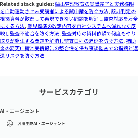
Related stack guides
:
輸出管理教育の受講完了と実務権限
を自動連動させ未受講者による誤申請を防ぐ方法
,
該非判定の
根拠資料が散逸して再現できない問題を解消し監査対応を万全
にする方法
,
業界標準の改定内容を自社システムへ漏れなく反
映し監査不適合を防ぐ方法
,
監査対応の資料依頼で何度もやり
取りが発生する問題を解消し監査日程の遅延を防ぐ方法
,
補助
金の変更申請と実績報告の整合性を保ち事後監査での指摘と返
還リスクを防ぐ方法
サービスカテゴリ
AI・エージェント
汎用生成AI・エージェント