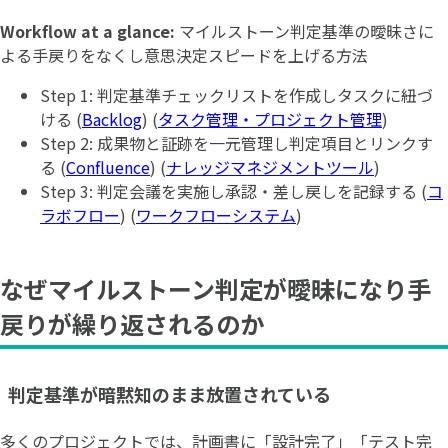
Workflow at a glance:
マイルストーン判定基準の曖昧さに
よる手戻りをなくし意思決定スピードを上げる方法
Step 1: 判定基準チェックリストを作成しタスクに紐づ
ける (
Backlog
) (
タスク管理・プロジェクト管理
)
Step 2: 成果物と証跡を一元管理し判定項目とリンクす
る (
Confluence
) (
ナレッジマネジメントツール
)
Step 3: 判定会議を実施し承認・差し戻しを記録する (
コ
ラボフロー
) (
ワークフローシステム
)
なぜマイルストーン判定が曖昧になり手
戻りが繰り返されるのか
判定基準が暗黙知のまま放置されている
多くのプロジェクトでは、計画書に「設計完了」「テスト完