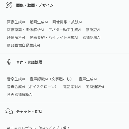
画像・動画・デザイン
画像生成AI
動画生成AI
画像編集・拡張AI
画像認識・画像解析AI
アバター動画生成AI
顔認証AI
映像解析AI
動画要約・ハイライト生成AI
感情認識AI
商品画像自動生成AI
音声・言語処理
音楽生成AI
音声認識AI（文字起こし）
音声生成AI
音声合成AI（ボイスクローン）
電話応対AI
同時通訳AI
音声感情解析AI
チャット・対話
AIチャットボット（Web／アプリ導入