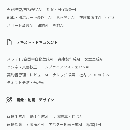
外観検査/自動検品AI
創薬・分子設計AI
配車・物流ルート最適化AI
素材開発AI
在庫最適化AI（小売）
スマート農業AI
医療AI
教育AI
テキスト・ドキュメント
スライド/企画書自動生成AI
議事録作成AI
文章生成AI
ビジネス文書校正・コンプライアンスチェックAI
契約書管理・レビューAI
ナレッジ検索・社内QA（RAG）AI
テキスト分類・分析AI
画像・動画・デザイン
画像生成AI
動画生成AI
画像編集・拡張AI
画像認識・画像解析AI
アバター動画生成AI
顔認証AI