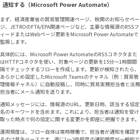
通知する（Microsoft Power Automate）
まず、経済産業省の貿易管理関連ページ、税関のお知らせペー
ジ、JETROのFTA/EPA関連ページなど、主要な情報源のRSSフ
ィードまたはWebページ更新をMicrosoft Power Automateで
監視します。
具体的には、Microsoft Power AutomateのRSSコネクタまた
はHTTPコネクタを使い、対象ページの更新を15分〜1時間間
隔でチェックするフローを作成します。更新が検知されたら、
あらかじめ設定したMicrosoft Teamsのチャネル（例：貿易管
理情報チャネル）に自動投稿し、同時に貿易実務担当者と法務
担当者にメール通知を送ります。
通知メッセージには、情報源のURL、更新日時、該当する協定
名のキーワードを含めます。これにより、担当者は通知を受け
取った時点で何の協定に関する変更かを即座に把握できます。
運用頻度は、フロー自体は常時稼働で、担当者が通知を確認す
るのは発生ベースです。週に1〜2件程度の通知頻度が一般的で