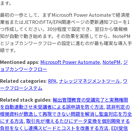
ます。
最初の一歩として、まずMicrosoft Power Automateで経済産
業省またはJETROのFTA/EPA関連ページの更新通知フローを1
つ作成してください。30分程度で設定でき、翌日から情報検
知が自動で動き始めます。その効果を実感してから、NotePM
とジョブカンワークフローの設定に進むのが最も確実な導入手
順です。
Mentioned apps
:
Microsoft Power Automate
,
NotePM
,
ジ
ョブカンワークフロー
Related categories
:
RPA
,
ナレッジマネジメントツール
,
ワ
ークフローシステム
Related stack guides
:
輸出管理教育の受講完了と実務権限
を自動連動させ未受講者による誤申請を防ぐ方法
,
該非判定の
根拠資料が散逸して再現できない問題を解消し監査対応を万全
にする方法
,
取引先が増えるたびにデータ変換を個別開発する
負担をなくし連携スピードとコストを改善する方法
,
EDI受信