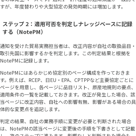
すが、年度替わりや大型協定の発効時期には増加します。
ステップ 2：適用可否を判定しナレッジベースに記録
する（NotePM）
通知を受けた貿易実務担当者は、改正内容が自社の取扱品目・
取引先国に影響するかを判定します。この判定結果と根拠を
NotePMに記録します。
NotePMにはあらかじめ協定別のページ構成を作っておきま
す。例えば、RCEP、日EU・EPA、CPTPPなど主要協定ごとに
ページを用意し、各ページに品目リスト、原産地規則の要点、
適用条件の一覧を記載しておきます。改正が発生した場合、該
当ページに改正内容、自社への影響有無、影響がある場合の具
体的な変更点を追記します。
判定の結果、自社の業務手順に変更が必要と判断された場合
は、NotePMの該当ページに変更後の手順を下書きとして記載
し、次のステップに進みます。影響なしと判断された場合も、