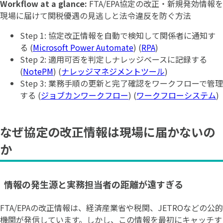
Workflow at a glance:
FTA/EPA協定の改正・新規発効情報を
現場に届けて関税優遇の見逃しと法令違反を防ぐ方法
Step 1: 協定改正情報を自動で検知して関係者に通知す
る (
Microsoft Power Automate
) (
RPA
)
Step 2: 適用可否を判定しナレッジベースに記録する
(
NotePM
) (
ナレッジマネジメントツール
)
Step 3: 業務手順の更新と完了確認をワークフローで管理
する (
ジョブカンワークフロー
) (
ワークフローシステム
)
なぜ協定の改正情報は現場に届かないの
か
情報の発生源と実務担当者の距離が遠すぎる
FTA/EPAの改正情報は、経済産業省や税関、JETROなどの公的
機関が発信しています。しかし、この情報を最初にキャッチす