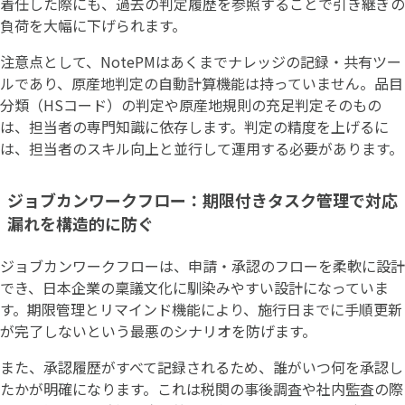
着任した際にも、過去の判定履歴を参照することで引き継ぎの
負荷を大幅に下げられます。
注意点として、NotePMはあくまでナレッジの記録・共有ツー
ルであり、原産地判定の自動計算機能は持っていません。品目
分類（HSコード）の判定や原産地規則の充足判定そのもの
は、担当者の専門知識に依存します。判定の精度を上げるに
は、担当者のスキル向上と並行して運用する必要があります。
ジョブカンワークフロー：期限付きタスク管理で対応
漏れを構造的に防ぐ
ジョブカンワークフローは、申請・承認のフローを柔軟に設計
でき、日本企業の稟議文化に馴染みやすい設計になっていま
す。期限管理とリマインド機能により、施行日までに手順更新
が完了しないという最悪のシナリオを防げます。
また、承認履歴がすべて記録されるため、誰がいつ何を承認し
たかが明確になります。これは税関の事後調査や社内監査の際