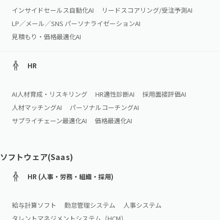
インサイドセールス自動化AI
リードスコアリング/受注予測AI
LP／メール／SNS パーソナライゼーションAI
見積もり・価格最適化AI
HR
AI人材育成・リスキリング
HR適性診断AI
採用面接評価AI
人材マッチングAI
パーソナルコーチングAI
サプライチェーン最適化AI
価格最適化AI
ソフトウェア(Saas)
HR (人事・労務・組織・採用)
給与計算ソフト
勤怠管理システム
人事システム
タレントマネジメントシステム（HCM）