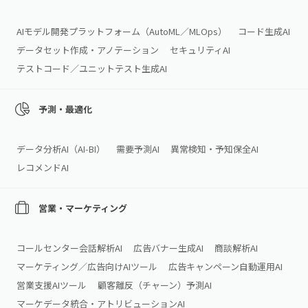
AIモデル開発プラットフォーム（AutoML／MLOps）
コード生成AI
データセット作成・アノテーション
セキュリティAI
テストコード／ユニットテスト生成AI
予測・最適化
データ分析AI（AI‑BI）
需要予測AI
異常検知・予知保全AI
レコメンドAI
営業・マーケティング
コールセンター会話解析AI
広告バナー生成AI
商談解析AI
マーケティング／広告向けAIツール
広告キャンペーン自動運用AI
営業支援AIツール
顧客離反（チャーン）予測AI
マーケデータ統合・アトリビューションAI