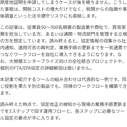
原産地証明を申請してしまうケースが後を絶ちません。こうし
た事態は、関税コストの増大だけでなく、税関からの指摘や事
後調査といった法令遵守リスクにも直結します。
この記事は、従業員50〜500名規模の製造業や商社で、貿易実
務を担当している方、あるいは通関・物流部門を管理する立場
の方を想定しています。読み終えると、協定情報の収集から社
内通知、適用可否の再判定、業務手順の更新までを一気通貫で
つなぐワークフローを自社に導入できるようになります。な
お、大規模エンタープライズ向けの全社統合プロジェクトや、
個別のFTA/EPA協定の詳細解説は扱いません。
本記事で紹介するツールの組み合わせは代表的な一例です。同
じ役割を果たす別の製品でも、同様のワークフローを構築でき
ます。
読み終えた時点で、協定改正の検知から現場の業務手順更新ま
でを3ステップで回す運用フローと、各ステップに必要なツー
ル設定の要点が手に入ります。