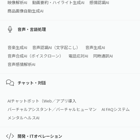
映像解析AI
動画要約・ハイライト生成AI
感情認識AI
商品画像自動生成AI
音声・言語処理
音楽生成AI
音声認識AI（文字起こし）
音声生成AI
音声合成AI（ボイスクローン）
電話応対AI
同時通訳AI
音声感情解析AI
チャット・対話
AIチャットボット（Web／アプリ導入
バーチャルアシスタント／バーチャルヒューマン
AI FAQシステム
メンタルヘルスAI
開発・ITオペレーション