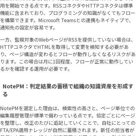
用を開始できる点です。RSSコネクタやHTTPコネクタは標準
機能に含まれており、プログラミングの知識がなくてもフロー
を構築できます。Microsoft Teamsとの連携もネイティブで、
通知先の設定が容易です。
一方、監視対象のWebページがRSSを提供していない場合は、
HTTPコネクタでHTMLを取得して変更を検知する必要があ
り、ページ構造が変わるとフローが動作しなくなるリスクがあ
ります。この場合は月に1回程度、フローが正常に動作してい
るかを確認する運用が必要です。
NotePM：判定結果の蓄積で組織の知識資産を形成す
る
NotePMを選定した理由は、検索性の高さと、ページ単位での
編集履歴管理が標準で備わっている点です。協定ごとにページ
を整理し、改正のたびに追記していくことで、自社にとっての
FTA/EPA適用ナレッジが自然に蓄積されます。新任の担当者が