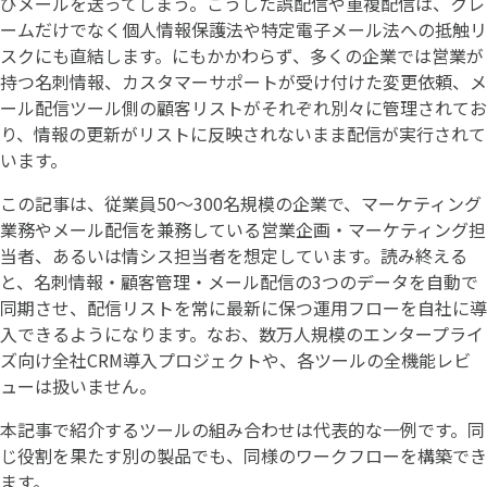
びメールを送ってしまう。こうした誤配信や重複配信は、クレ
ームだけでなく個人情報保護法や特定電子メール法への抵触リ
スクにも直結します。にもかかわらず、多くの企業では営業が
持つ名刺情報、カスタマーサポートが受け付けた変更依頼、メ
ール配信ツール側の顧客リストがそれぞれ別々に管理されてお
り、情報の更新がリストに反映されないまま配信が実行されて
います。
この記事は、従業員50〜300名規模の企業で、マーケティング
業務やメール配信を兼務している営業企画・マーケティング担
当者、あるいは情シス担当者を想定しています。読み終える
と、名刺情報・顧客管理・メール配信の3つのデータを自動で
同期させ、配信リストを常に最新に保つ運用フローを自社に導
入できるようになります。なお、数万人規模のエンタープライ
ズ向け全社CRM導入プロジェクトや、各ツールの全機能レビ
ューは扱いません。
本記事で紹介するツールの組み合わせは代表的な一例です。同
じ役割を果たす別の製品でも、同様のワークフローを構築でき
ます。