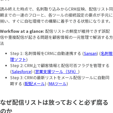
読み終えた時点で、名刺取り込みからCRM反映、配信リスト同
期までの一連のフローと、各ツールの接続設定の要点が手元に
揃い、すぐに自社環境での構築に着手できる状態になります。
Workflow at a glance:
配信リストの鮮度が維持できず誤配
信や重複配信が起きる問題を顧客情報の一元管理で解消する方
法
Step 1: 名刺情報をCRMに自動連携する (
Sansan
) (
名刺管
理ソフト
)
Step 2: CRM上で顧客情報と配信可否フラグを管理する
(
Salesforce
) (
営業支援ツール（SFA）
)
Step 3: CRMの最新リストをメール配信ツールに自動同
期する (
配配メール
) (
MAツール
)
なぜ配信リストは放っておくと必ず腐る
のか