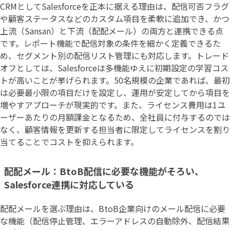
CRMとしてSalesforceを正本に据える理由は、配信可否フラグ
や顧客ステータスなどのカスタム項目を柔軟に追加でき、かつ
上流（Sansan）と下流（配配メール）の両方と連携できる点
です。レポート機能で配信対象の条件を細かく定義できるた
め、セグメント別の配信リスト管理にも対応します。トレード
オフとしては、Salesforceは多機能ゆえに初期設定の学習コス
トが高いことが挙げられます。50名規模の企業であれば、最初
は必要最小限の項目だけを設定し、運用が安定してから項目を
増やすアプローチが現実的です。また、ライセンス費用は1ユ
ーザーあたりの月額課金となるため、全社員に付与するのでは
なく、顧客情報を更新する担当者に限定してライセンスを割り
当てることでコストを抑えられます。
配配メール：BtoB配信に必要な機能がそろい、
Salesforce連携に対応している
配配メールを選ぶ理由は、BtoB企業向けのメール配信に必要
な機能（配信停止管理、エラーアドレスの自動除外、配信結果