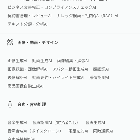
ビジネス文書校正・コンプライアンスチェックAI
契約書管理・レビューAI
ナレッジ検索・社内QA（RAG）AI
テキスト分類・分析AI
画像・動画・デザイン
画像生成AI
動画生成AI
画像編集・拡張AI
画像認識・画像解析AI
アバター動画生成AI
顔認証AI
映像解析AI
動画要約・ハイライト生成AI
感情認識AI
商品画像自動生成AI
音声・言語処理
音楽生成AI
音声認識AI（文字起こし）
音声生成AI
音声合成AI（ボイスクローン）
電話応対AI
同時通訳AI
音声感情解析AI