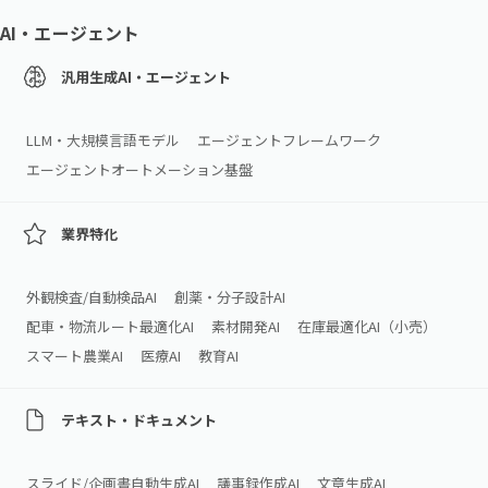
AI・エージェント
汎用生成AI・エージェント
LLM・大規模言語モデル
エージェントフレームワーク
エージェントオートメーション基盤
業界特化
外観検査/自動検品AI
創薬・分子設計AI
配車・物流ルート最適化AI
素材開発AI
在庫最適化AI（小売）
スマート農業AI
医療AI
教育AI
テキスト・ドキュメント
スライド/企画書自動生成AI
議事録作成AI
文章生成AI