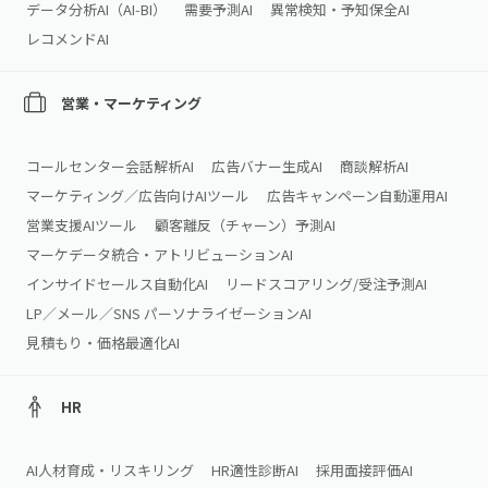
データ分析AI（AI‑BI）
需要予測AI
異常検知・予知保全AI
レコメンドAI
営業・マーケティング
コールセンター会話解析AI
広告バナー生成AI
商談解析AI
マーケティング／広告向けAIツール
広告キャンペーン自動運用AI
営業支援AIツール
顧客離反（チャーン）予測AI
マーケデータ統合・アトリビューションAI
インサイドセールス自動化AI
リードスコアリング/受注予測AI
LP／メール／SNS パーソナライゼーションAI
見積もり・価格最適化AI
HR
AI人材育成・リスキリング
HR適性診断AI
採用面接評価AI