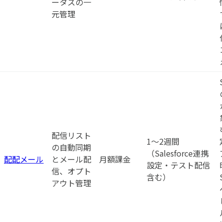
ータスの一
元管理
配信リスト
1〜2週間
の自動同期
（Salesforce連携
配配メール
とメール配
月額課金
設定・テスト配信
信、オプト
含む）
アウト管理