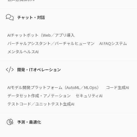
チャット・対話
AIチャットボット（Web／アプリ導入
バーチャルアシスタント／バーチャルヒューマン
AI FAQシステム
メンタルヘルスAI
開発・ITオペレーション
AIモデル開発プラットフォーム（AutoML／MLOps）
コード生成AI
データセット作成・アノテーション
セキュリティAI
テストコード／ユニットテスト生成AI
予測・最適化