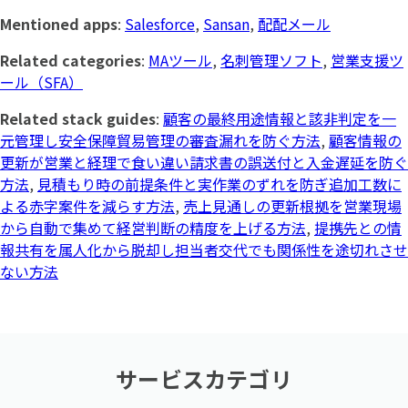
Mentioned apps
:
Salesforce
,
Sansan
,
配配メール
Related categories
:
MAツール
,
名刺管理ソフト
,
営業支援ツ
ール（SFA）
Related stack guides
:
顧客の最終用途情報と該非判定を一
元管理し安全保障貿易管理の審査漏れを防ぐ方法
,
顧客情報の
更新が営業と経理で食い違い請求書の誤送付と入金遅延を防ぐ
方法
,
見積もり時の前提条件と実作業のずれを防ぎ追加工数に
よる赤字案件を減らす方法
,
売上見通しの更新根拠を営業現場
から自動で集めて経営判断の精度を上げる方法
,
提携先との情
報共有を属人化から脱却し担当者交代でも関係性を途切れさせ
ない方法
サービスカテゴリ