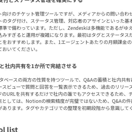
ポート向けのチケット管理ツールですが、メディアからの問い合
トのタグ付け、ステータス管理、対応者のアサインといった基
準で備わっています。ただし、Zendeskは多機能であるがゆ
込みすぎると運用が複雑になります。最初はタグとステータス
とをおすすめします。また、1エージェントあたりの月額課金
ておいてください。
蓄積と社内共有を1か所で完結させる
データベースの両方の性質を持つツールで、Q&Aの蓄積と社内共
ースビューで質問と回答を一覧表示できるため、過去のリリー
のURLを共有するだけで社内の誰でもアクセスできるため、チ
としては、Notionの検索精度が完璧ではないため、Q&Aの
があります。タグやカテゴリでの整理を初期段階から意識して
 list