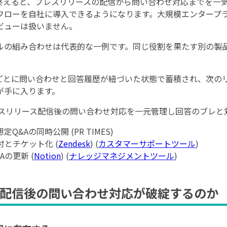
終えると、プレスリリースの配信から問い合わせ対応までを一
フローを自社に導入できるようになります。大規模エンタープラ
ビューは扱いません。
ルの組み合わせは代表的な一例です。同じ役割を果たす別の製
ごとに問い合わせと回答履歴が紐づいた状態で蓄積され、次のリ
が手に入ります。
スリリース配信後の問い合わせ対応を一元管理し回答のブレと
想定Q&Aの同時公開 (PR TIMES)
受付とチケット化 (
Zendesk
) (
カスタマーサポートツール
)
&Aの更新 (
Notion
) (
ナレッジマネジメントツール
)
配信後の問い合わせ対応が破綻するのか