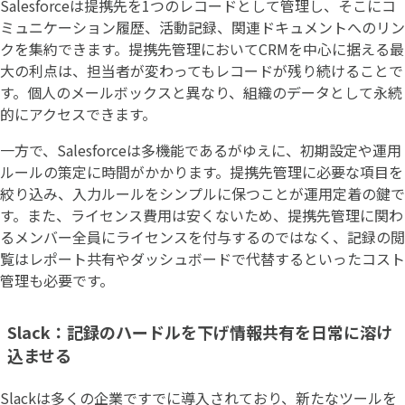
Salesforceは提携先を1つのレコードとして管理し、そこにコ
ミュニケーション履歴、活動記録、関連ドキュメントへのリン
クを集約できます。提携先管理においてCRMを中心に据える最
大の利点は、担当者が変わってもレコードが残り続けることで
す。個人のメールボックスと異なり、組織のデータとして永続
的にアクセスできます。
一方で、Salesforceは多機能であるがゆえに、初期設定や運用
ルールの策定に時間がかかります。提携先管理に必要な項目を
絞り込み、入力ルールをシンプルに保つことが運用定着の鍵で
す。また、ライセンス費用は安くないため、提携先管理に関わ
るメンバー全員にライセンスを付与するのではなく、記録の閲
覧はレポート共有やダッシュボードで代替するといったコスト
管理も必要です。
Slack：記録のハードルを下げ情報共有を日常に溶け
込ませる
Slackは多くの企業ですでに導入されており、新たなツールを