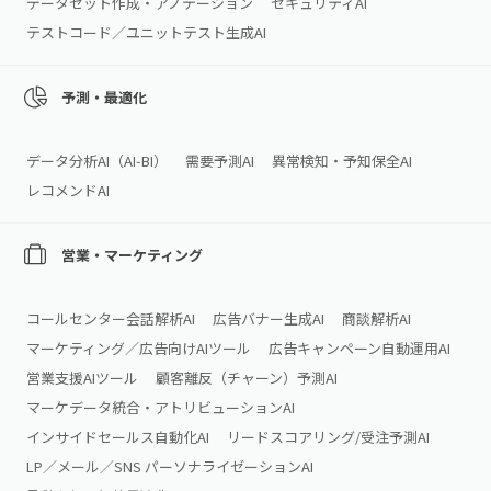
データセット作成・アノテーション
セキュリティAI
テストコード／ユニットテスト生成AI
予測・最適化
データ分析AI（AI‑BI）
需要予測AI
異常検知・予知保全AI
レコメンドAI
営業・マーケティング
コールセンター会話解析AI
広告バナー生成AI
商談解析AI
マーケティング／広告向けAIツール
広告キャンペーン自動運用AI
営業支援AIツール
顧客離反（チャーン）予測AI
マーケデータ統合・アトリビューションAI
インサイドセールス自動化AI
リードスコアリング/受注予測AI
LP／メール／SNS パーソナライゼーションAI