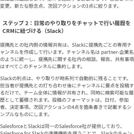
変更、新たな懸念点、次回アクションの3点に絞ります。
ステップ 2：日常のやり取りをチャットで行い履歴を
CRMに紐づける（Slack）
提携先との社内側の情報共有は、Slackに提携先ごとの専用チ
ャンネルを作成して行います。チャンネル名は partner-企業名
のように統一し、提携先に関する社内の相談、報告、共有事項
はすべてこのチャンネルに集約します。
Slackの利点は、やり取りが時系列で自動的に残ることです。
担当者が提携先との打ち合わせ後にチャンネルに要点を投稿す
るだけで、チーム全体に情報が共有され、同時に検索可能な履
歴として蓄積されます。投稿のフォーマットは、日付、参加
者、決定事項、次回アクションの4点を箇条書きで記載するシ
ンプルなものにします。
SalesforceとSlackは同一のSalesforce社が提供しており、
Salesforce for Slackの連携機能を使うことで、Slackのチャン