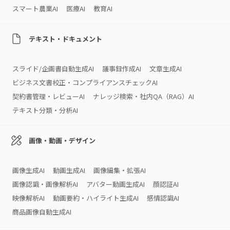
スマート農業AI
医療AI
教育AI
テキスト・ドキュメント
スライド/企画書自動生成AI
議事録作成AI
文章生成AI
ビジネス文書校正・コンプライアンスチェックAI
契約書管理・レビューAI
ナレッジ検索・社内QA（RAG）AI
テキスト分類・分析AI
画像・動画・デザイン
画像生成AI
動画生成AI
画像編集・拡張AI
画像認識・画像解析AI
アバター動画生成AI
顔認証AI
映像解析AI
動画要約・ハイライト生成AI
感情認識AI
商品画像自動生成AI