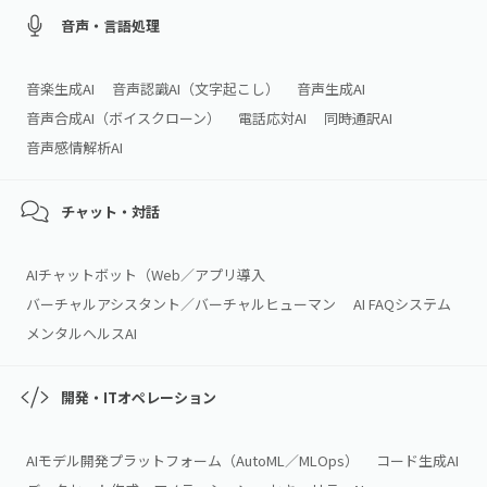
音声・言語処理
音楽生成AI
音声認識AI（文字起こし）
音声生成AI
音声合成AI（ボイスクローン）
電話応対AI
同時通訳AI
音声感情解析AI
チャット・対話
AIチャットボット（Web／アプリ導入
バーチャルアシスタント／バーチャルヒューマン
AI FAQシステム
メンタルヘルスAI
開発・ITオペレーション
AIモデル開発プラットフォーム（AutoML／MLOps）
コード生成AI