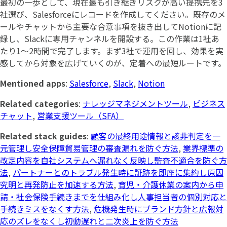
最初の一歩として、現在最も引き継ぎリスクが高い提携先を3
社選び、Salesforceにレコードを作成してください。既存のメ
ールやチャットから主要な合意事項を抜き出してNotionに記
録し、Slackに専用チャンネルを開設する。この作業は1社あ
たり1〜2時間で完了します。まず3社で運用を回し、効果を実
感してから対象を広げていくのが、定着への最短ルートです。
Mentioned apps
:
Salesforce
,
Slack
,
Notion
Related categories
:
ナレッジマネジメントツール
,
ビジネス
チャット
,
営業支援ツール（SFA）
Related stack guides
:
顧客の最終用途情報と該非判定を一
元管理し安全保障貿易管理の審査漏れを防ぐ方法
,
業界標準の
改定内容を自社システムへ漏れなく反映し監査不適合を防ぐ方
法
,
パートナーとのトラブル発生時に証跡を即座に集約し原因
究明と再発防止を加速する方法
,
育児・介護休業の案内から申
請・社会保険手続きまでを仕組み化し人事担当者の個別対応と
手続きミスをなくす方法
,
危機発生時にブランド方針と広報対
応のズレをなくし初動遅れと二次炎上を防ぐ方法