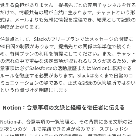
覚える負担がありません。提携先ごとの専用チャンネルを作る
だけで、情報共有の場が自然に生まれます。チャットという形
式は、メールよりも気軽に情報を投稿でき、結果として記録の
頻度が上がります。
注意点として、Slackのフリープランではメッセージの閲覧に
90日間の制限があります。提携先との関係は年単位で続くた
め、有料プランの利用を前提にしてください。また、チャット
の流れの中で重要な決定事項が埋もれるリスクがあるため、合
意事項は必ずSalesforceの活動履歴またはNotionに転記する
ルールを徹底する必要があります。Slackはあくまで日常のコ
ミュニケーションの場であり、正式な記録の保管場所ではない
という位置づけを明確にします。
Notion：合意事項の文脈と経緯を後任者に伝える
Notionは、合意事項の一覧管理と、その背景にある文脈の記
述を1つのツールで完結できる点が強みです。スプレッドシー
トでは管理しにくい長文の経緯説明や、関連資料の添付をペー