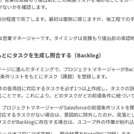
がないかを確認します。
15分程度で完了します。最初は面倒に感じますが、後工程での
は営業マネージャーです。タイミングは見積もり提出前の承認
とにタスクを生成し照合する（Backlog）
受注ステージに進んだタイミングで、プロジェクトマネージャーがBac
提条件リストをもとにタスク（課題）を登録します。
の各項目に対応するタスクを必ず1つ以上作成し、タスクの説明欄に
貼ることです。これにより、どのタスクがどの前提条件に紐づい
ロジェクトマネージャーがSalesforceの前提条件リストを開き
対応するタスクがない場合は、意図的に除外したのか、見落と
スクがBacklogに存在する場合は、スコープ外の作業が紛れ
ックオフ前に必ず実施し、照合結果をNotePMに記録します。