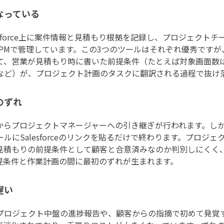
なっている
sforce上に案件情報と見積もり根拠を記録し、プロジェクトチー
ePMで管理しています。この3つのツールはそれぞれ優秀です
て、営業が見積もり時に書いた前提条件（たとえば対象画面数
など）が、プロジェクト計画のタスクに翻訳される過程で抜け
のずれ
からプロジェクトマネージャーへの引き継ぎが行われます。し
Salesforceのリンクを貼るだけで終わります。プロジェクトマ
見積もりの前提条件として顧客と合意済みなのか判別しにくく
提条件と作業計画の間に最初のずれが生まれます。
遅い
プロジェクト中盤の進捗報告や、顧客からの指摘で初めて発覚