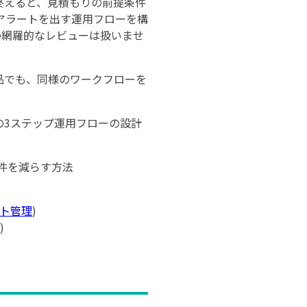
終えると、見積もりの前提条件
アラートを出す運用フローを構
の網羅的なレビューは扱いませ
品でも、同様のワークフローを
の3ステップ運用フローの設計
件を減らす方法
)
ト管理
)
)