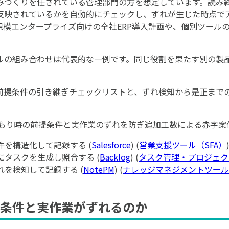
みづくりを任されている管理部門の方を想定しています。読み
反映されているかを自動的にチェックし、ずれが生じた時点で
規模エンタープライズ向けの全社ERP導入計画や、個別ツール
ルの組み合わせは代表的な一例です。同じ役割を果たす別の製
前提条件の引き継ぎチェックリストと、ずれ検知から是正まで
もり時の前提条件と実作業のずれを防ぎ追加工数による赤字案
提条件を構造化して記録する (
Salesforce
) (
営業支援ツール（SFA）
もとにタスクを生成し照合する (
Backlog
) (
タスク管理・プロジェク
ずれを検知して記録する (
NotePM
) (
ナレッジマネジメントツール
条件と実作業がずれるのか