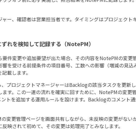
ジャー、確認者は営業担当者です。タイミングはプロジェクト
にずれを検知して記録する（NotePM）
要件変更や追加要望が出た場合、その内容をNotePMの変更
影響を受ける前提条件の項目番号、工数への影響（増減の見込
を記載します。
、プロジェクトマネージャーはBacklogの該当タスクを更新し、営
ます。この一連の流れを確実に回すために、NotePMの変更
コメントを追加する運用ルールを設けます。Backlogのコメン
PMの変更管理ページを画面共有しながら、未反映の変更がない
に反映されて初めて、その変更は処理完了とみなします。