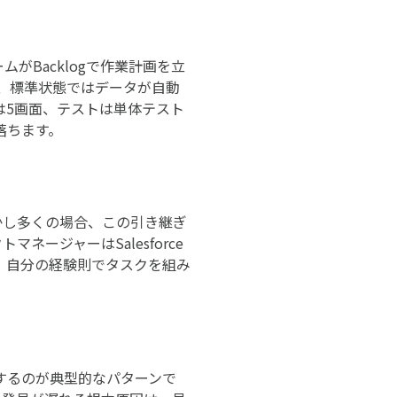
ムがBacklogで作業計画を立
が、標準状態ではデータが自動
は5画面、テストは単体テスト
落ちます。
かし多くの場合、この引き継ぎ
ネージャーはSalesforce
、自分の経験則でタスクを組み
するのが典型的なパターンで