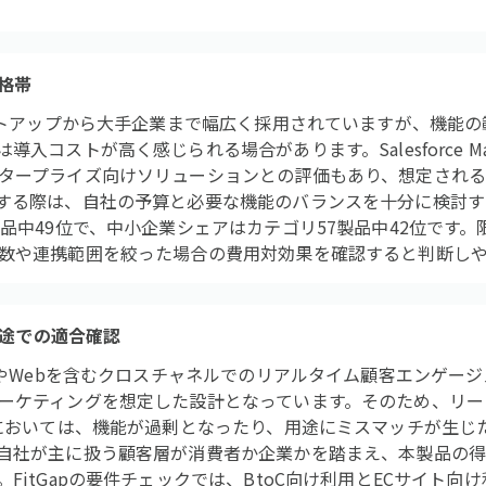
格帯
タートアップから大手企業まで幅広く採用されていますが、機能
コストが高く感じられる場合があります。Salesforce Marke
タープライズ向けソリューションとの評価もあり、想定され
する際は、自社の予算と必要な機能のバランスを十分に検討するこ
品中49位で、中小企業シェアはカテゴリ57製品中42位です。
数や連携範囲を絞った場合の費用対効果を確認すると判断し
用途での適合確認
プリやWebを含むクロスチャネルでのリアルタイム顧客エンゲー
ーケティングを想定した設計となっています。そのため、リー
グにおいては、機能が過剰となったり、用途にミスマッチが生じ
自社が主に扱う顧客層が消費者か企業かを踏まえ、本製品の
FitGapの要件チェックでは、BtoC向け利用とECサイト向け