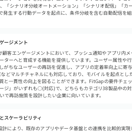
では、「シナリオ分岐オートメーション」「シナリオ配信」「カー
プリで発生する行動データを起点に、条件分岐を含む自動配信を
ゲージメント
リ向け顧客エンゲージメントにおいて、プッシュ通知やアプリ内
ーターへと育成する機能を提供しています。ユーザー属性や行
しがちなユーザーの再訪を促進し、アプリの定着率向上に寄与
INEなどマルチチャネルにも対応しており、モバイルを起点と
と一貫性の向上を図ることができます。FitGapの要件チェ
ージ」がいずれも○(対応)で、どちらもカテゴリ38製品中の対
たいで再訪施策を設計したい企業に向いています。
とスケーラビリティ
した設計により、既存のアプリやデータ基盤との連携を比較的実現