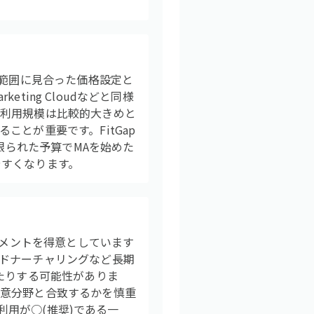
の範囲に見合った価格設定と
ting Cloudなどと同様
る利用規模は比較的大きめと
とが重要です。FitGap
限られた予算でMAを始めた
やすくなります。
ジメントを得意としています
ドナーチャリングなど長期
たりする可能性がありま
得意分野と合致するかを慎重
利用が○(推奨)である一