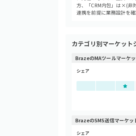
方、「CRM内包」は×(非
連携を前提に業務設計を確
カテゴリ別マーケット
Braze
の
MAツール
マーケッ
シェア
Braze
の
SMS送信
マーケッ
シェア