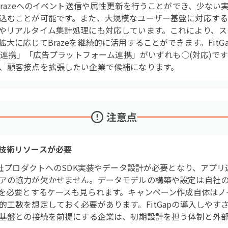
Brazeへのイベント送信や属性更新を行うことができ、少な
込むことが可能です。また、大規模なユーザー基盤に対応す
やリアルタイム集計処理にも対応しています。これにより、ス
大に応じてBrazeを継続的に活用することができます。FitG
FA連携」「広告プラットフォーム連携」がいずれも○(対応)で
、顧客接点を拡張したい企業で候補になります。
注意点
技術リソースが必要
、自社プロダクトへのSDK実装やデータ設計が必要となり、アプ
アの協力が欠かせません。データモデルの構築や設定は自社
援を必要とするケースも見られます。キャンペーン作成自体は
工数を想定しておく必要があります。FitGapの導入しやす
タ基盤との接続を前提にする企業は、初期設計を担う体制と外