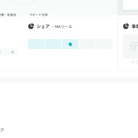
連携・拡張性
サポート充実
シェア
事
~
MAツール
金
×
中
ア