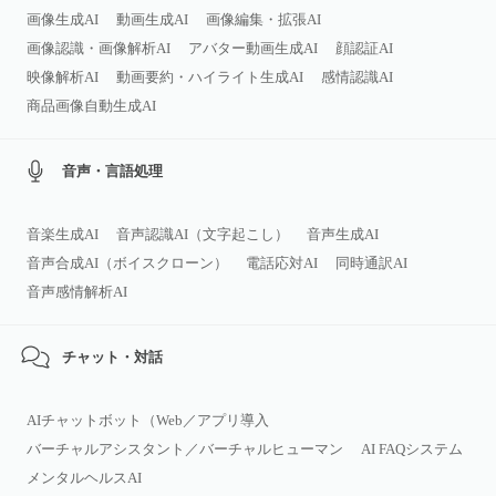
画像生成AI
動画生成AI
画像編集・拡張AI
画像認識・画像解析AI
アバター動画生成AI
顔認証AI
映像解析AI
動画要約・ハイライト生成AI
感情認識AI
商品画像自動生成AI
音声・言語処理
音楽生成AI
音声認識AI（文字起こし）
音声生成AI
音声合成AI（ボイスクローン）
電話応対AI
同時通訳AI
音声感情解析AI
チャット・対話
AIチャットボット（Web／アプリ導入
バーチャルアシスタント／バーチャルヒューマン
AI FAQシステム
メンタルヘルスAI