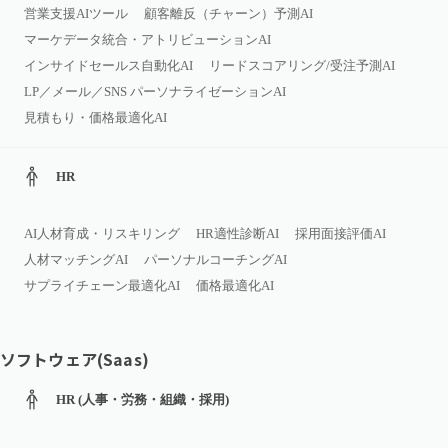
営業支援AIツール
顧客離反（チャーン）予測AI
マーケデータ統合・アトリビューションAI
インサイドセールス自動化AI
リードスコアリング/受注予測AI
LP／メール／SNS パーソナライゼーションAI
見積もり・価格最適化AI
HR
AI人材育成・リスキリング
HR適性診断AI
採用面接評価AI
人材マッチングAI
パーソナルコーチングAI
サプライチェーン最適化AI
価格最適化AI
ソフトウェア(Saas)
HR (人事・労務・組織・採用)