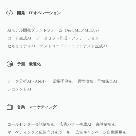
開発・ITオペレーション
AIモデル開発プラットフォーム（AutoML／MLOps）
コード生成AI
データセット作成・アノテーション
セキュリティAI
テストコード／ユニットテスト生成AI
予測・最適化
データ分析AI（AI‑BI）
需要予測AI
異常検知・予知保全AI
レコメンドAI
営業・マーケティング
コールセンター会話解析AI
広告バナー生成AI
商談解析AI
マーケティング／広告向けAIツール
広告キャンペーン自動運用AI