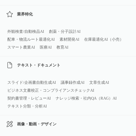
業界特化
外観検査/自動検品AI
創薬・分子設計AI
配車・物流ルート最適化AI
素材開発AI
在庫最適化AI（小売）
スマート農業AI
医療AI
教育AI
テキスト・ドキュメント
スライド/企画書自動生成AI
議事録作成AI
文章生成AI
ビジネス文書校正・コンプライアンスチェックAI
契約書管理・レビューAI
ナレッジ検索・社内QA（RAG）AI
テキスト分類・分析AI
画像・動画・デザイン