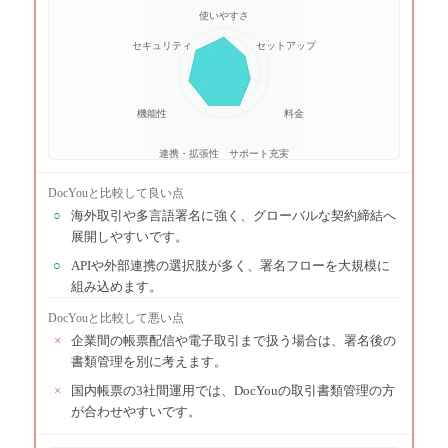
使いやすさ
セキュリティ
セットアップ
機能性
料金
連携・拡張性
サポート充実
DocYou
と比較して良い点
○
海外取引や多言語署名に強く、グローバルな契約締結へ
展開しやすいです。
○
APIや外部連携の選択肢が多く、署名フローを大規模に
組み込めます。
DocYou
と比較して悪い点
×
企業間の帳票配信や電子取引まで扱う場合は、署名後の
書類管理を別に考えます。
×
国内帳票の3社間運用では、DocYouの取引書類管理の方
が合わせやすいです。