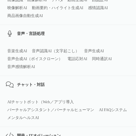
映像解析AI
動画要約・ハイライト生成AI
感情認識AI
商品画像自動生成AI
音声・言語処理
音楽生成AI
音声認識AI（文字起こし）
音声生成AI
音声合成AI（ボイスクローン）
電話応対AI
同時通訳AI
音声感情解析AI
チャット・対話
AIチャットボット（Web／アプリ導入
バーチャルアシスタント／バーチャルヒューマン
AI FAQシステム
メンタルヘルスAI
開発・ITオペレーション