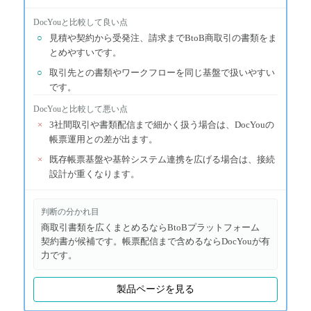
DocYou
と比較して良い点
○
見積や契約から受発注、請求までBtoB商取引の書類をま
とめやすいです。
○
取引先との書類やワークフローを同じ基盤で扱いやすい
です。
DocYou
と比較して悪い点
×
3社間取引や書類配信まで細かく扱う場合は、DocYouの
帳票運用との差が出ます。
×
既存帳票基盤や基幹システム連携を広げる場合は、接続
設計が重くなります。
判断の分かれ目
商取引書類を広くまとめるならBtoBプラットフォーム
契約書が候補です。帳票配信まで含めるならDocYouが有
力です。
製品ページを見る