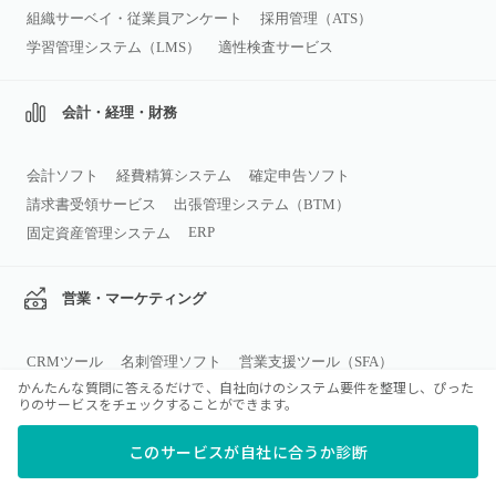
組織サーベイ・従業員アンケート
採用管理（ATS）
学習管理システム（LMS）
適性検査サービス
会計・経理・財務
会計ソフト
経費精算システム
確定申告ソフト
請求書受領サービス
出張管理システム（BTM）
ERP
固定資産管理システム
営業・マーケティング
CRMツール
名刺管理ソフト
営業支援ツール（SFA）
かんたんな質問に答えるだけで、自社向けのシステム要件を整理し、ぴった
SEOツール
チャットボット
Web接客
予約システム
りのサービスをチェックすることができます。
MAツール
このサービスが自社に合うか診断
SCM・販売・在庫・購買管理