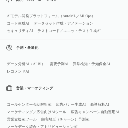
AIモデル開発プラットフォーム（AutoML／MLOps）
コード生成AI
データセット作成・アノテーション
セキュリティAI
テストコード／ユニットテスト生成AI
予測・最適化
データ分析AI（AI‑BI）
需要予測AI
異常検知・予知保全AI
レコメンドAI
営業・マーケティング
コールセンター会話解析AI
広告バナー生成AI
商談解析AI
マーケティング／広告向けAIツール
広告キャンペーン自動運用AI
営業支援AIツール
顧客離反（チャーン）予測AI
マーケデータ統合・アトリビューションAI