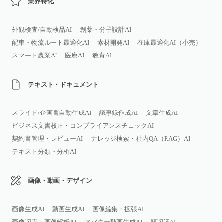
業界特化
外観検査/自動検品AI
創薬・分子設計AI
配車・物流ルート最適化AI
素材開発AI
在庫最適化AI（小売）
スマート農業AI
医療AI
教育AI
テキスト・ドキュメント
スライド/企画書自動生成AI
議事録作成AI
文章生成AI
ビジネス文書校正・コンプライアンスチェックAI
契約書管理・レビューAI
ナレッジ検索・社内QA（RAG）AI
テキスト分類・分析AI
画像・動画・デザイン
画像生成AI
動画生成AI
画像編集・拡張AI
画像認識・画像解析AI
アバター動画生成AI
顔認証AI