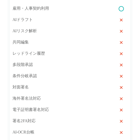
雇用・人事契約利用
AIドラフト
AIリスク解析
共同編集
レッドライン履歴
多段階承認
条件分岐承認
対面署名
海外署名法対応
電子証明書署名対応
署名2FA対応
AI‑OCR台帳