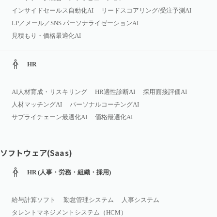
インサイドセールス自動化AI
リードスコアリング/受注予測AI
LP／メール／SNS パーソナライゼーションAI
見積もり・価格最適化AI
HR
AI人材育成・リスキリング
HR適性診断AI
採用面接評価AI
人材マッチングAI
パーソナルコーチングAI
サプライチェーン最適化AI
価格最適化AI
ソフトウェア(Saas)
HR (人事・労務・組織・採用)
給与計算ソフト
勤怠管理システム
人事システム
タレントマネジメントシステム（HCM）