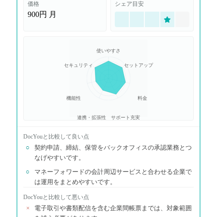
価格
シェア目安
900円
月
使いやすさ
セキュリティ
セットアップ
機能性
料金
連携・拡張性
サポート充実
DocYou
と比較して良い点
○
契約申請、締結、保管をバックオフィスの承認業務とつ
なげやすいです。
○
マネーフォワードの会計周辺サービスと合わせる企業で
は運用をまとめやすいです。
DocYou
と比較して悪い点
×
電子取引や書類配信を含む企業間帳票までは、対象範囲