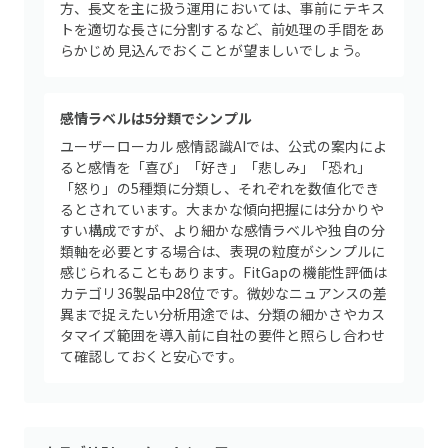
方、長文を主に扱う運用においては、事前にテキス
トを適切な長さに分割するなど、前処理の手間をあ
らかじめ見込んでおくことが望ましいでしょう。
感情ラベルは5分類でシンプル
ユーザーローカル 感情認識AIでは、公式の案内によ
ると感情を「喜び」「好き」「悲しみ」「恐れ」
「怒り」の5種類に分類し、それぞれを数値化でき
るとされています。大まかな傾向把握には分かりや
すい構成ですが、より細かな感情ラベルや独自の分
類軸を必要とする場合は、表現の粒度がシンプルに
感じられることもあります。FitGapの機能性評価は
カテゴリ36製品中28位です。微妙なニュアンスの差
異まで捉えたい分析用途では、分類の細かさやカス
タマイズ範囲を導入前に自社の要件と照らし合わせ
て確認しておくと安心です。