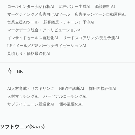
コールセンター会話解析AI
広告バナー生成AI
商談解析AI
マーケティング／広告向けAIツール
広告キャンペーン自動運用AI
営業支援AIツール
顧客離反（チャーン）予測AI
マーケデータ統合・アトリビューションAI
インサイドセールス自動化AI
リードスコアリング/受注予測AI
LP／メール／SNS パーソナライゼーションAI
見積もり・価格最適化AI
HR
AI人材育成・リスキリング
HR適性診断AI
採用面接評価AI
人材マッチングAI
パーソナルコーチングAI
サプライチェーン最適化AI
価格最適化AI
ソフトウェア(Saas)