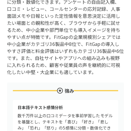
に分類・数値化できます。アンケートの自由記入欄、
口コミ・レビュー、コールセンターの応対記録、人事
面談メモや日報といった定性情報を意思決定に活用し
たい場面との親和性が高く、ブラウザから手軽に試せ
るため、中小企業や部門単位でも導入イメージを持ち
やすい点が特徴です。FitGapの企業規模別シェアでは
中小企業がカテゴリ36製品中8位で、FitGapの導入し
やすさ評価と料金評価はいずれもカテゴリ36製品中6位
です。また、自社サイトやアプリへの組み込みも視野
に入れられるため、顧客や従業員の声を継続的に可視
化したい中堅・大企業にも適しています。
強み
日本語テキスト感情分析
数千万件以上の口コミデータを事前学習したモデル
を基盤とし、テキストを「喜び」「好き」「悲し
み」「恐れ」「怒り」の5感情に分類・数値化でき