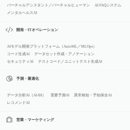
バーチャルアシスタント／バーチャルヒューマン
AI FAQシステム
メンタルヘルスAI
開発・ITオペレーション
AIモデル開発プラットフォーム（AutoML／MLOps）
コード生成AI
データセット作成・アノテーション
セキュリティAI
テストコード／ユニットテスト生成AI
予測・最適化
データ分析AI（AI‑BI）
需要予測AI
異常検知・予知保全AI
レコメンドAI
営業・マーケティング