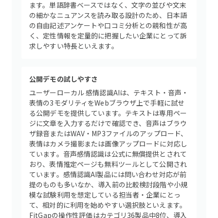
ます。単語辞書ベースではなく、文字の並びや文末
の細かなニュアンスを読み取る設計のため、日本語
の自由記述アンケートや口コミ分析との親和性が高
く、定性情報を定量的に把握したい企業にとって訴
求しやすい特長といえます。
公開デモの試しやすさ
ユーザーローカル 感情認識AIは、テキスト・音声・
表情の3モダリティをWebブラウザ上で手軽に試せ
る公開デモを提供しています。テキストは専用ペー
ジに文章を入力するだけで確認でき、音声はブラウ
ザ録音またはWAV・MP3ファイルのアップロード、
表情はカメラ撮影または画像アップロードに対応し
ています。音声感情認識は公式に無償提供とされて
おり、表情推定ページも無料ツールとして公開され
ています。感情認識AI製品には問い合わせ対応が前
提のものも多いなか、導入前の比較検討段階や小規
模な試験利用を想定している担当者・企業にとっ
て、相対的に利用を始めやすい選択肢といえます。
FitGapの操作性評価はカテゴリ36製品中8位、導入