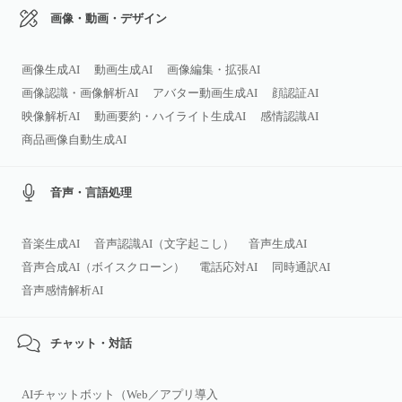
画像・動画・デザイン
画像生成AI
動画生成AI
画像編集・拡張AI
画像認識・画像解析AI
アバター動画生成AI
顔認証AI
映像解析AI
動画要約・ハイライト生成AI
感情認識AI
商品画像自動生成AI
音声・言語処理
音楽生成AI
音声認識AI（文字起こし）
音声生成AI
音声合成AI（ボイスクローン）
電話応対AI
同時通訳AI
音声感情解析AI
チャット・対話
AIチャットボット（Web／アプリ導入