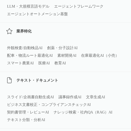
LLM・大規模言語モデル
エージェントフレームワーク
エージェントオートメーション基盤
業界特化
外観検査/自動検品AI
創薬・分子設計AI
配車・物流ルート最適化AI
素材開発AI
在庫最適化AI（小売）
スマート農業AI
医療AI
教育AI
テキスト・ドキュメント
スライド/企画書自動生成AI
議事録作成AI
文章生成AI
ビジネス文書校正・コンプライアンスチェックAI
契約書管理・レビューAI
ナレッジ検索・社内QA（RAG）AI
テキスト分類・分析AI