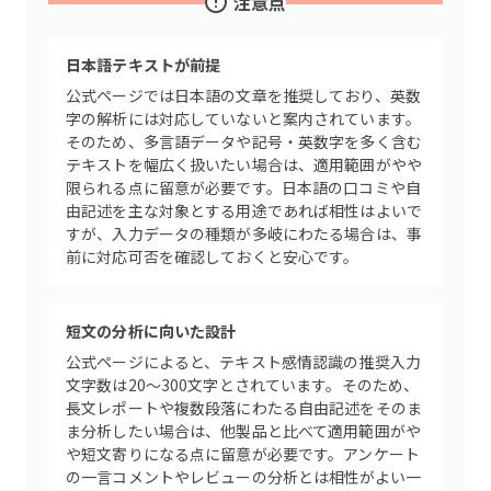
注意点
日本語テキストが前提
公式ページでは日本語の文章を推奨しており、英数
字の解析には対応していないと案内されています。
そのため、多言語データや記号・英数字を多く含む
テキストを幅広く扱いたい場合は、適用範囲がやや
限られる点に留意が必要です。日本語の口コミや自
由記述を主な対象とする用途であれば相性はよいで
すが、入力データの種類が多岐にわたる場合は、事
前に対応可否を確認しておくと安心です。
短文の分析に向いた設計
公式ページによると、テキスト感情認識の推奨入力
文字数は20〜300文字とされています。そのため、
長文レポートや複数段落にわたる自由記述をそのま
ま分析したい場合は、他製品と比べて適用範囲がや
や短文寄りになる点に留意が必要です。アンケート
の一言コメントやレビューの分析とは相性がよい一