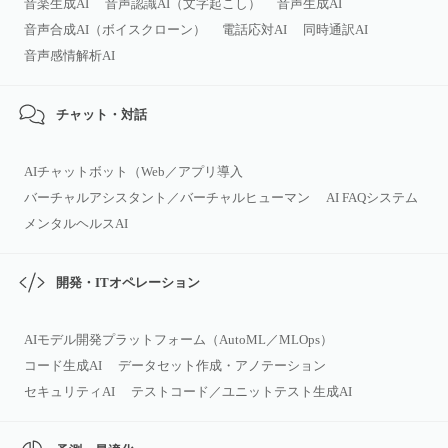
音楽生成AI
音声認識AI（文字起こし）
音声生成AI
音声合成AI（ボイスクローン）
電話応対AI
同時通訳AI
音声感情解析AI
チャット・対話
AIチャットボット（Web／アプリ導入
バーチャルアシスタント／バーチャルヒューマン
AI FAQシステム
メンタルヘルスAI
開発・ITオペレーション
AIモデル開発プラットフォーム（AutoML／MLOps）
コード生成AI
データセット作成・アノテーション
セキュリティAI
テストコード／ユニットテスト生成AI