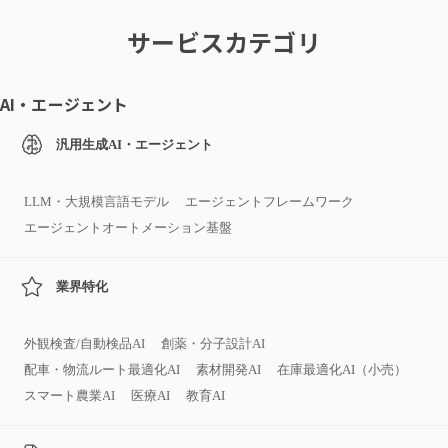
サービスカテゴリ
AI・エージェント
汎用生成AI・エージェント
LLM・大規模言語モデル
エージェントフレームワーク
エージェントオートメーション基盤
業界特化
外観検査/自動検品AI
創薬・分子設計AI
配車・物流ルート最適化AI
素材開発AI
在庫最適化AI（小売）
スマート農業AI
医療AI
教育AI