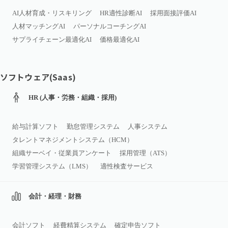
AI人材育成・リスキリング
HR適性診断AI
採用面接評価AI
人材マッチングAI
パーソナルコーチングAI
サプライチェーン最適化AI
価格最適化AI
ソフトウェア(Saas)
HR (人事・労務・組織・採用)
給与計算ソフト
勤怠管理システム
人事システム
タレントマネジメントシステム（HCM）
組織サーベイ・従業員アンケート
採用管理（ATS）
学習管理システム（LMS）
適性検査サービス
会計・経理・財務
会計ソフト
経費精算システム
確定申告ソフト