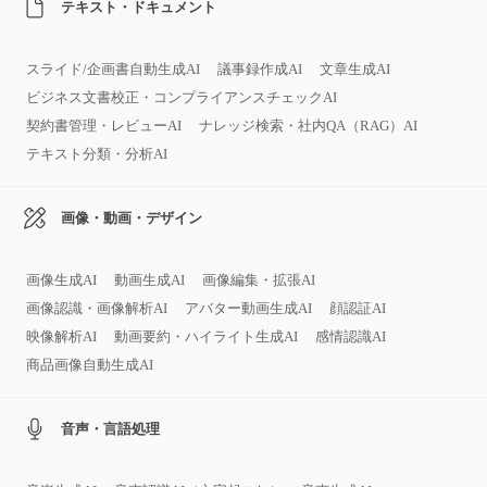
テキスト・ドキュメント
スライド/企画書自動生成AI
議事録作成AI
文章生成AI
ビジネス文書校正・コンプライアンスチェックAI
契約書管理・レビューAI
ナレッジ検索・社内QA（RAG）AI
テキスト分類・分析AI
画像・動画・デザイン
画像生成AI
動画生成AI
画像編集・拡張AI
画像認識・画像解析AI
アバター動画生成AI
顔認証AI
映像解析AI
動画要約・ハイライト生成AI
感情認識AI
商品画像自動生成AI
音声・言語処理