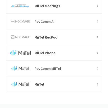
MiiTel Meetings
RevComm AI
MiiTel RecPod
MiiTel Phone
RevComm MiiTel
MiiTel