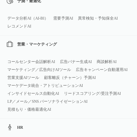
予測・最適化
データ分析AI（AI‑BI）
需要予測AI
異常検知・予知保全AI
レコメンドAI
営業・マーケティング
コールセンター会話解析AI
広告バナー生成AI
商談解析AI
マーケティング／広告向けAIツール
広告キャンペーン自動運用AI
営業支援AIツール
顧客離反（チャーン）予測AI
マーケデータ統合・アトリビューションAI
インサイドセールス自動化AI
リードスコアリング/受注予測AI
LP／メール／SNS パーソナライゼーションAI
見積もり・価格最適化AI
HR