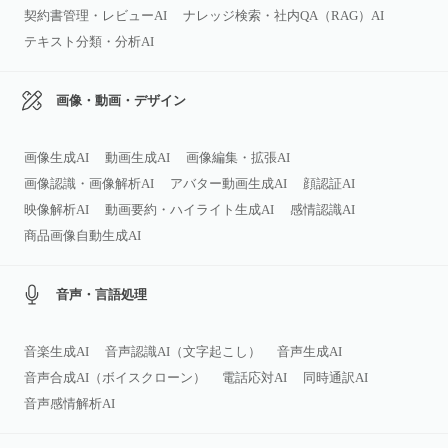
契約書管理・レビューAI
ナレッジ検索・社内QA（RAG）AI
テキスト分類・分析AI
画像・動画・デザイン
画像生成AI
動画生成AI
画像編集・拡張AI
画像認識・画像解析AI
アバター動画生成AI
顔認証AI
映像解析AI
動画要約・ハイライト生成AI
感情認識AI
商品画像自動生成AI
音声・言語処理
音楽生成AI
音声認識AI（文字起こし）
音声生成AI
音声合成AI（ボイスクローン）
電話応対AI
同時通訳AI
音声感情解析AI