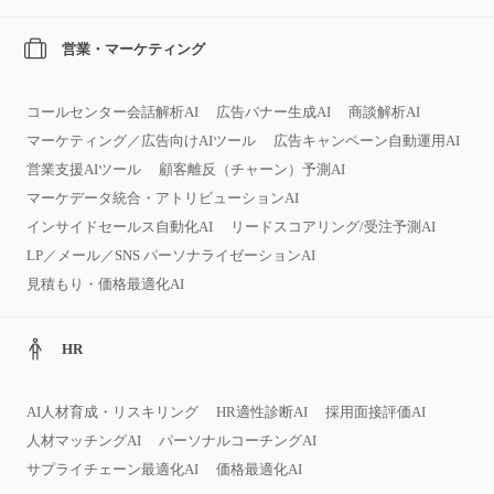
営業・マーケティング
コールセンター会話解析AI
広告バナー生成AI
商談解析AI
マーケティング／広告向けAIツール
広告キャンペーン自動運用AI
営業支援AIツール
顧客離反（チャーン）予測AI
マーケデータ統合・アトリビューションAI
インサイドセールス自動化AI
リードスコアリング/受注予測AI
LP／メール／SNS パーソナライゼーションAI
見積もり・価格最適化AI
HR
AI人材育成・リスキリング
HR適性診断AI
採用面接評価AI
人材マッチングAI
パーソナルコーチングAI
サプライチェーン最適化AI
価格最適化AI