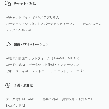
チャット・対話
AIチャットボット（Web／アプリ導入
バーチャルアシスタント／バーチャルヒューマン
AI FAQシステム
メンタルヘルスAI
開発・ITオペレーション
AIモデル開発プラットフォーム（AutoML／MLOps）
コード生成AI
データセット作成・アノテーション
セキュリティAI
テストコード／ユニットテスト生成AI
予測・最適化
データ分析AI（AI‑BI）
需要予測AI
異常検知・予知保全AI
レコメンドAI