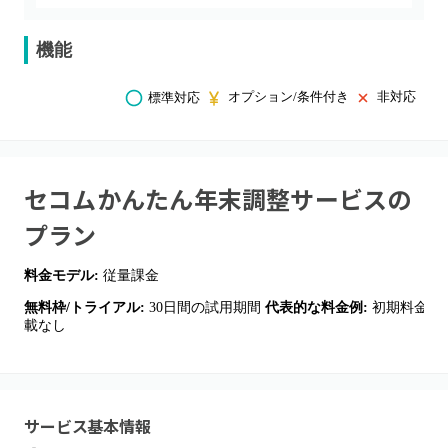
機能
オプション/条件付き
非対応
標準対応
セコムかんたん年末調整サービス
の
プラン
料金モデル:
従量課金
無料枠/トライアル:
30日間の試用期間
代表的な料金例:
初期料金 26
載なし
サービス基本情報