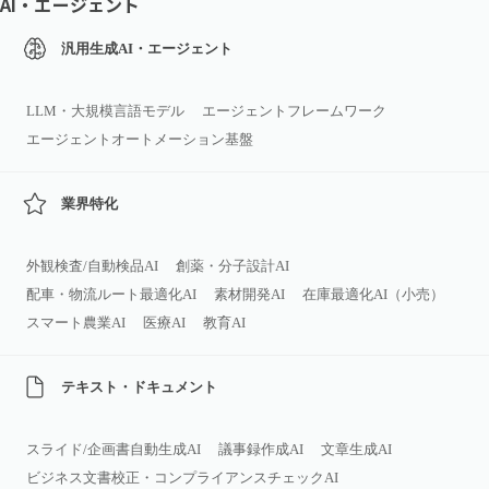
AI・エージェント
汎用生成AI・エージェント
LLM・大規模言語モデル
エージェントフレームワーク
エージェントオートメーション基盤
業界特化
外観検査/自動検品AI
創薬・分子設計AI
配車・物流ルート最適化AI
素材開発AI
在庫最適化AI（小売）
スマート農業AI
医療AI
教育AI
テキスト・ドキュメント
スライド/企画書自動生成AI
議事録作成AI
文章生成AI
ビジネス文書校正・コンプライアンスチェックAI