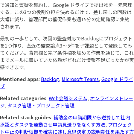
で通知と質疑を集約し、Google ドライブで提出物を一元管理
する。この3つの役割分担を決めるだけで、差し戻しの回数は
大幅に減り、管理部門の催促作業も週15分の定期確認に集約
されます。
最初の一歩として、次回の監査対応でBacklogにプロジェクト
を1つ作り、直近の監査論点3〜5件を子課題として登録してみ
てください。背景欄と完了条件欄を埋める作業を通じて、これ
までメールに書いていた依頼がどれだけ情報不足だったかが実
感できます。
Mentioned apps
:
Backlog
,
Microsoft Teams
,
Google ドライ
ブ
Related categories
:
Web会議システム
,
オンラインストレー
ジ
,
タスク管理・プロジェクト管理
Related stack guides
:
補助金の申請期限から逆算して社内
承認とタスクを連動させ申請見送りをなくす方法
,
プロジェク
ト中止の判断根拠を確実に残し意思決定の説明責任を果たす方