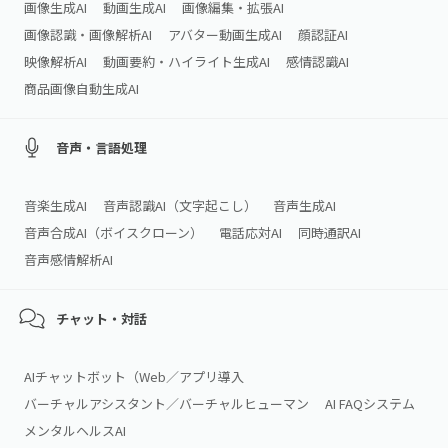
画像生成AI
動画生成AI
画像編集・拡張AI
画像認識・画像解析AI
アバター動画生成AI
顔認証AI
映像解析AI
動画要約・ハイライト生成AI
感情認識AI
商品画像自動生成AI
音声・言語処理
音楽生成AI
音声認識AI（文字起こし）
音声生成AI
音声合成AI（ボイスクローン）
電話応対AI
同時通訳AI
音声感情解析AI
チャット・対話
AIチャットボット（Web／アプリ導入
バーチャルアシスタント／バーチャルヒューマン
AI FAQシステム
メンタルヘルスAI