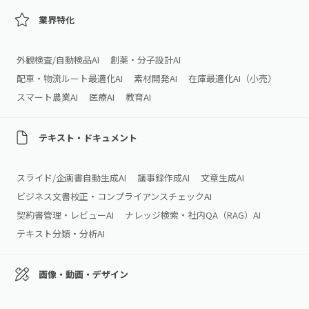
業界特化
外観検査/自動検品AI
創薬・分子設計AI
配車・物流ルート最適化AI
素材開発AI
在庫最適化AI（小売）
スマート農業AI
医療AI
教育AI
テキスト・ドキュメント
スライド/企画書自動生成AI
議事録作成AI
文章生成AI
ビジネス文書校正・コンプライアンスチェックAI
契約書管理・レビューAI
ナレッジ検索・社内QA（RAG）AI
テキスト分類・分析AI
画像・動画・デザイン