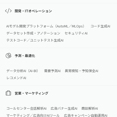
開発・ITオペレーション
AIモデル開発プラットフォーム（AutoML／MLOps）
コード生成AI
データセット作成・アノテーション
セキュリティAI
テストコード／ユニットテスト生成AI
予測・最適化
データ分析AI（AI‑BI）
需要予測AI
異常検知・予知保全AI
レコメンドAI
営業・マーケティング
コールセンター会話解析AI
広告バナー生成AI
商談解析AI
マーケティング／広告向けAIツール
広告キャンペーン自動運用AI