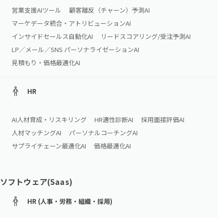
営業支援AIツール
顧客離反（チャーン）予測AI
マーケデータ統合・アトリビューションAI
インサイドセールス自動化AI
リードスコアリング/受注予測AI
LP／メール／SNS パーソナライゼーションAI
見積もり・価格最適化AI
HR
AI人材育成・リスキリング
HR適性診断AI
採用面接評価AI
人材マッチングAI
パーソナルコーチングAI
サプライチェーン最適化AI
価格最適化AI
ソフトウェア(Saas)
HR (人事・労務・組織・採用)