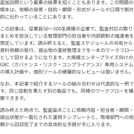
追加訪問という最悪の結果を招くこともあります。この問題の
根本は、依頼の背景・目的・期限・形式がメールや口頭で断片
的に伝わっていることにあります。
この記事は、従業員50〜300名規模の企業で、監査対応の取り
まとめを担当している管理部門の担当者や内部統制の推進者を
想定しています。読み終えると、監査スケジュールの共有から
資料依頼の発行、提出物の進捗管理までを一本のワークフロー
として回せるようになります。大規模エンタープライズ向けの
GRC（ガバナンス・リスク・コンプライアンス）専用システム
の導入計画や、個別ツールの網羅的なレビューは扱いません。
なお、本記事で紹介するツールの組み合わせは代表的な一例で
す。同じ役割を果たす別の製品でも、同様のワークフローを構
築できます。
読み終えた時点で、監査論点ごとに依頼内容・担当者・期限・
提出状態が一覧化された運用テンプレートと、現場部門への依
頼から回収完了までの具体的な手順が手に入ります。