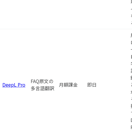
FAQ原文の
DeepL Pro
月額課金
即日
多言語翻訳