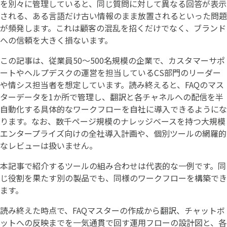
を別々に管理していると、同じ質問に対して異なる回答が表示
される、ある言語だけ古い情報のまま放置されるといった問題
が頻発します。これは顧客の混乱を招くだけでなく、ブランド
への信頼を大きく損ないます。
この記事は、従業員50〜500名規模の企業で、カスタマーサポ
ートやヘルプデスクの運営を担当しているCS部門のリーダー
や情シス担当者を想定しています。読み終えると、FAQのマス
ターデータを1か所で管理し、翻訳と各チャネルへの配信を半
自動化する具体的なワークフローを自社に導入できるようにな
ります。なお、数千ページ規模のナレッジベースを持つ大規模
エンタープライズ向けの全社導入計画や、個別ツールの網羅的
なレビューは扱いません。
本記事で紹介するツールの組み合わせは代表的な一例です。同
じ役割を果たす別の製品でも、同様のワークフローを構築でき
ます。
読み終えた時点で、FAQマスターの作成から翻訳、チャットボ
ットへの反映までを一気通貫で回す運用フローの設計図と、各