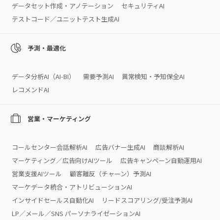
データセット作成・アノテーション
セキュリティAI
テストコード／ユニットテスト生成AI
予測・最適化
データ分析AI（AI‑BI）
需要予測AI
異常検知・予知保全AI
レコメンドAI
営業・マーケティング
コールセンター会話解析AI
広告バナー生成AI
商談解析AI
マーケティング／広告向けAIツール
広告キャンペーン自動運用AI
営業支援AIツール
顧客離反（チャーン）予測AI
マーケデータ統合・アトリビューションAI
インサイドセールス自動化AI
リードスコアリング/受注予測AI
LP／メール／SNS パーソナライゼーションAI