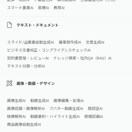
スマート農業AI
医療AI
教育AI
テキスト・ドキュメント
スライド/企画書自動生成AI
議事録作成AI
文章生成AI
ビジネス文書校正・コンプライアンスチェックAI
契約書管理・レビューAI
ナレッジ検索・社内QA（RAG）AI
テキスト分類・分析AI
画像・動画・デザイン
画像生成AI
動画生成AI
画像編集・拡張AI
画像認識・画像解析AI
アバター動画生成AI
顔認証AI
映像解析AI
動画要約・ハイライト生成AI
感情認識AI
商品画像自動生成AI