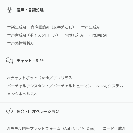
音声・言語処理
音楽生成AI
音声認識AI（文字起こし）
音声生成AI
音声合成AI（ボイスクローン）
電話応対AI
同時通訳AI
音声感情解析AI
チャット・対話
AIチャットボット（Web／アプリ導入
バーチャルアシスタント／バーチャルヒューマン
AI FAQシステム
メンタルヘルスAI
開発・ITオペレーション
AIモデル開発プラットフォーム（AutoML／MLOps）
コード生成AI