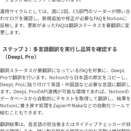
運用サイクルとしては、週に1回、CS部門のリーダーが問い合
わせログを確認し、新規追加や修正が必要なFAQをNotionに
反映します。更新があったFAQは翻訳ステータスを要翻訳に変
更します。
ステップ 2：多言語翻訳を実行し品質を確認する
（DeepL Pro）
翻訳ステータスが要翻訳になっているFAQを対象に、DeepL
Proで翻訳を行います。Notionから日本語の原文をコピーし、
DeepL Proに貼り付けて英語・中国語など必要な言語に翻訳し
ます。DeepL ProのAPI連携が可能な環境であれば、Notionの
データベースから自動的にテキストを取得して翻訳し、結果を
Notionに書き戻す処理をZapierやMakeなどの自動化ツールで
組むこともできます。
翻訳結果は、各言語の担当者またはネイティブチェッカーが目
視で確認します。特に製品固有の用語や法的な表現は機械翻訳