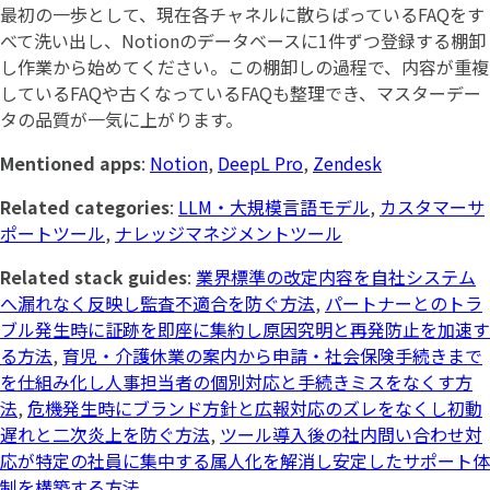
最初の一歩として、現在各チャネルに散らばっているFAQをす
べて洗い出し、Notionのデータベースに1件ずつ登録する棚卸
し作業から始めてください。この棚卸しの過程で、内容が重複
しているFAQや古くなっているFAQも整理でき、マスターデー
タの品質が一気に上がります。
Mentioned apps
:
Notion
,
DeepL Pro
,
Zendesk
Related categories
:
LLM・大規模言語モデル
,
カスタマーサ
ポートツール
,
ナレッジマネジメントツール
Related stack guides
:
業界標準の改定内容を自社システム
へ漏れなく反映し監査不適合を防ぐ方法
,
パートナーとのトラ
ブル発生時に証跡を即座に集約し原因究明と再発防止を加速す
る方法
,
育児・介護休業の案内から申請・社会保険手続きまで
を仕組み化し人事担当者の個別対応と手続きミスをなくす方
法
,
危機発生時にブランド方針と広報対応のズレをなくし初動
遅れと二次炎上を防ぐ方法
,
ツール導入後の社内問い合わせ対
応が特定の社員に集中する属人化を解消し安定したサポート体
制を構築する方法