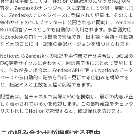
具体的な手順としては、Notionで翻訳済みになったFAQの内
容を、Zendeskのナレッジベースに記事として登録・更新しま
す。Zendeskのナレッジベースに登録された記事は、そのまま
Webサイトのヘルプセンターに公開されると同時に、Zendesk
Botの回答ソースとしても自動的に利用されます。多言語対応
もZendeskのロケール機能で管理でき、日本語・英語・中国語
など言語ごとに同一記事の翻訳バージョンを紐づけられます。
NotionからZendeskへの転記を手作業で行う場合は、週1回の
FAQ更新サイクルに合わせて、翻訳完了後にまとめて実施しま
す。件数が多い場合は、Zendesk APIを使ってNotionのデータ
ベースから自動的に記事を作成・更新する仕組みを構築する
と、転記ミスと工数を大幅に削減できます。
配信後は、各チャネルで実際にFAQを検索し、最新の内容が正
しく表示されているかを確認します。この最終確認をチェック
リスト化してNotionで管理すると、確認漏れを防げます。
この組み合わせが機能する理由