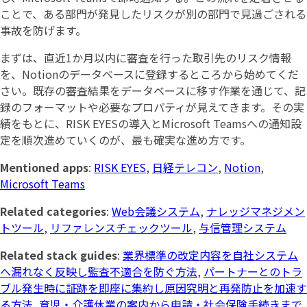
ことで、ある部門が発見したリスクが別の部門で見過ごされる
事故を防げます。
まずは、直近1か月以内に審査を行った取引先のリスク情報
を、Notionのデータベースに登録するところから始めてくだ
さい。既存の審査結果をデータベースに移す作業を通じて、記
録のフォーマットや必要なプロパティが見えてきます。その実
績をもとに、RISK EYESの導入とMicrosoft Teamsへの通知設
定を順次進めていくのが、最も確実な進め方です。
Mentioned apps
:
RISK EYES
,
日経テレコン
,
Notion
,
Microsoft Teams
Related categories
:
Web会議システム
,
ナレッジマネジメン
トツール
,
リファレンスチェックツール
,
与信管理システム
Related stack guides
:
業界標準の改定内容を自社システム
へ漏れなく反映し監査不適合を防ぐ方法
,
パートナーとのトラ
ブル発生時に証跡を即座に集約し原因究明と再発防止を加速す
る方法
,
育児・介護休業の案内から申請・社会保険手続きまで