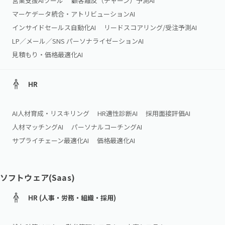
営業支援AIツール
顧客離反（チャーン）予測AI
マーケデータ統合・アトリビューションAI
インサイドセールス自動化AI
リードスコアリング/受注予測AI
LP／メール／SNS パーソナライゼーションAI
見積もり・価格最適化AI
HR
AI人材育成・リスキリング
HR適性診断AI
採用面接評価AI
人材マッチングAI
パーソナルコーチングAI
サプライチェーン最適化AI
価格最適化AI
ソフトウェア(Saas)
HR (人事・労務・組織・採用)