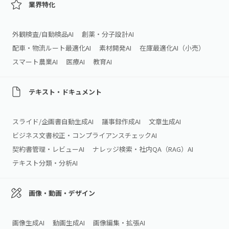
業界特化
外観検査/自動検品AI
創薬・分子設計AI
配車・物流ルート最適化AI
素材開発AI
在庫最適化AI（小売）
スマート農業AI
医療AI
教育AI
テキスト・ドキュメント
スライド/企画書自動生成AI
議事録作成AI
文章生成AI
ビジネス文書校正・コンプライアンスチェックAI
契約書管理・レビューAI
ナレッジ検索・社内QA（RAG）AI
テキスト分類・分析AI
画像・動画・デザイン
画像生成AI
動画生成AI
画像編集・拡張AI