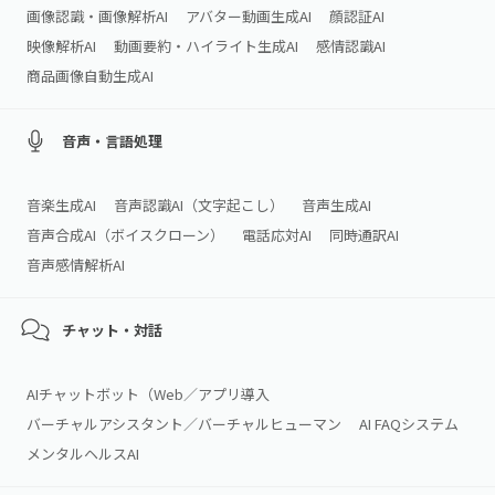
画像認識・画像解析AI
アバター動画生成AI
顔認証AI
映像解析AI
動画要約・ハイライト生成AI
感情認識AI
商品画像自動生成AI
音声・言語処理
音楽生成AI
音声認識AI（文字起こし）
音声生成AI
音声合成AI（ボイスクローン）
電話応対AI
同時通訳AI
音声感情解析AI
チャット・対話
AIチャットボット（Web／アプリ導入
バーチャルアシスタント／バーチャルヒューマン
AI FAQシステム
メンタルヘルスAI