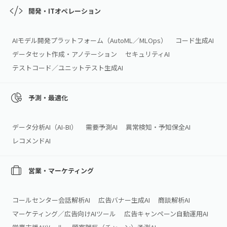
開発・ITオペレーション
AIモデル開発プラットフォーム（AutoML／MLOps）
コード生成AI
データセット作成・アノテーション
セキュリティAI
テストコード／ユニットテスト生成AI
予測・最適化
データ分析AI（AI‑BI）
需要予測AI
異常検知・予知保全AI
レコメンドAI
営業・マーケティング
コールセンター会話解析AI
広告バナー生成AI
商談解析AI
マーケティング／広告向けAIツール
広告キャンペーン自動運用AI