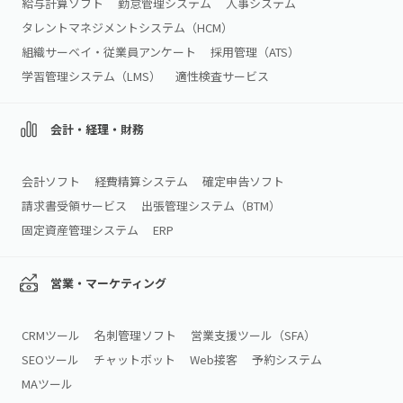
給与計算ソフト
勤怠管理システム
人事システム
タレントマネジメントシステム（HCM）
組織サーベイ・従業員アンケート
採用管理（ATS）
学習管理システム（LMS）
適性検査サービス
会計・経理・財務
会計ソフト
経費精算システム
確定申告ソフト
請求書受領サービス
出張管理システム（BTM）
固定資産管理システム
ERP
営業・マーケティング
CRMツール
名刺管理ソフト
営業支援ツール（SFA）
SEOツール
チャットボット
Web接客
予約システム
MAツール