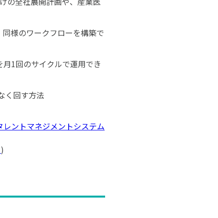
向けの全社展開計画や、産業医
、同様のワークフローを構築で
を月1回のサイクルで運用でき
なく回す方法
タレントマネジメントシステム
ト
)