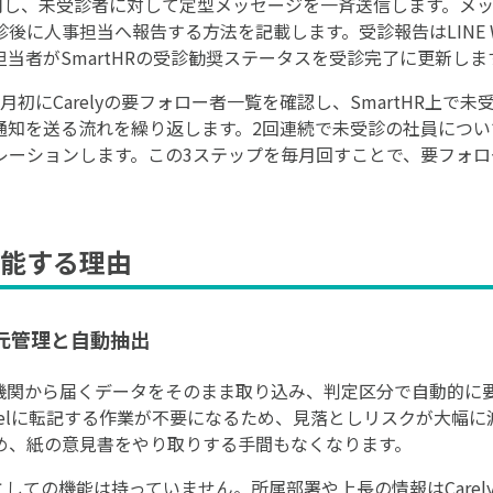
機能を活用し、未受診者に対して定型メッセージを一斉送信します。
後に人事担当へ報告する方法を記載します。受診報告はLINE 
当者がSmartHRの受診勧奨ステータスを受診完了に更新しま
初にCarelyの要フォロー者一覧を確認し、SmartHR上で
で勧奨通知を送る流れを繰り返します。2回連続で未受診の社員につ
レーションします。この3ステップを毎月回すことで、要フォ
能する理由
一元管理と自動抽出
健診機関から届くデータをそのまま取り込み、判定区分で自動的
xcelに転記する作業が不要になるため、見落としリスクが大幅
め、紙の意見書をやり取りする手間もなくなります。
タとしての機能は持っていません。所属部署や上長の情報はCare