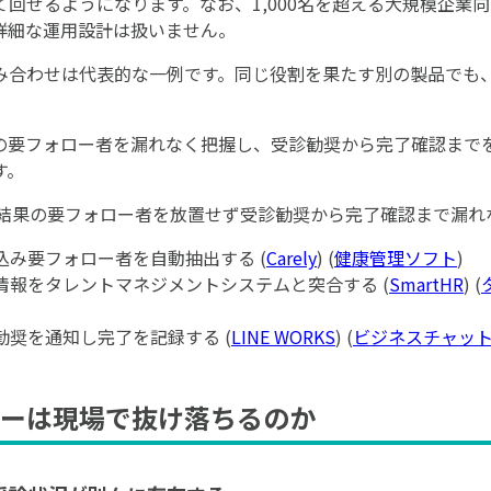
回せるようになります。なお、1,000名を超える大規模企業
詳細な運用設計は扱いません。
み合わせは代表的な一例です。同じ役割を果たす別の製品でも
の要フォロー者を漏れなく把握し、受診勧奨から完了確認まで
す。
結果の要フォロー者を放置せず受診勧奨から完了確認まで漏れ
取り込み要フォロー者を自動抽出する (
Carely
) (
健康管理ソフト
)
ー者の情報をタレントマネジメントシステムと突合する (
SmartHR
) (
受診勧奨を通知し完了を記録する (
LINE WORKS
) (
ビジネスチャッ
ーは現場で抜け落ちるのか