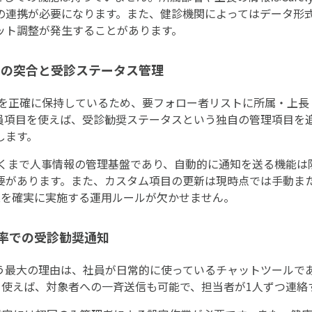
の連携が必要になります。また、健診機関によってはデータ形
ット調整が発生することがあります。
報との突合と受診ステータス管理
情報を正確に保持しているため、要フォロー者リストに所属・上
員項目を使えば、受診勧奨ステータスという独自の管理項目を
します。
はあくまで人事情報の管理基盤であり、自動的に通知を送る機能
要があります。また、カスタム項目の更新は現時点では手動また
業を確実に実施する運用ルールが欠かせません。
開封率での受診勧奨通知
知に使う最大の理由は、社員が日常的に使っているチャットツール
を使えば、対象者への一斉送信も可能で、担当者が1人ずつ連絡