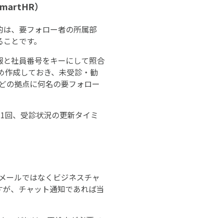
artHR）
目的は、要フォロー者の所属部
ることです。
員情報と社員番号をキーにして照合
じめ作成しておき、未受診・勧
どの拠点に何名の要フォロー
毎月1回、受診状況の更新タイミ
。メールではなくビジネスチャ
すが、チャット通知であれば当