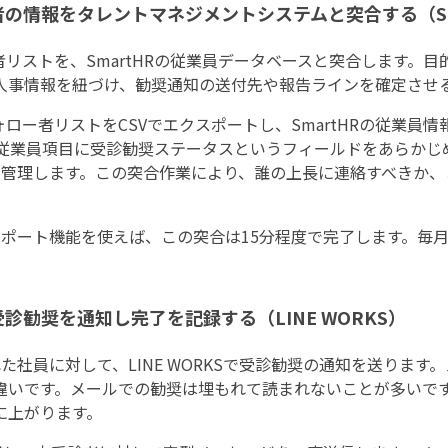
者の情報をタレントマネジメントシステムと突合する（Sm
ー者リストを、SmartHRの従業員データベースと突合します。
人事情報を紐づけ、勧奨通知の送付先や報告ラインを確定させ
フォロー者リストをCSVでエクスポートし、SmartHRの従業
タム従業員項目に受診勧奨ステータスというフィールドをあらか
で管理します。この突合作業により、誰の上長に連絡すべきか、
。
SVインポート機能を使えば、この突合は15分程度で完了します。
診勧奨を通知し完了を記録する（LINE WORKS）
た社員に対して、LINE WORKSで受診勧奨の通知を送ります
違いです。メールでの勧奨は埋もれて読まれないことが多いで
に上がります。