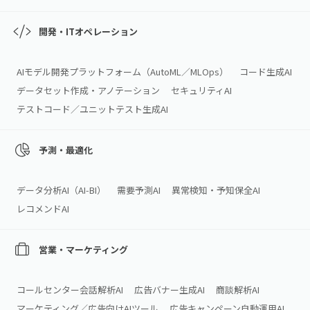
開発・ITオペレーション
AIモデル開発プラットフォーム（AutoML／MLOps）
コード生成AI
データセット作成・アノテーション
セキュリティAI
テストコード／ユニットテスト生成AI
予測・最適化
データ分析AI（AI‑BI）
需要予測AI
異常検知・予知保全AI
レコメンドAI
営業・マーケティング
コールセンター会話解析AI
広告バナー生成AI
商談解析AI
マーケティング／広告向けAIツール
広告キャンペーン自動運用AI