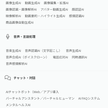
画像生成AI
動画生成AI
画像編集・拡張AI
画像認識・画像解析AI
アバター動画生成AI
顔認証AI
映像解析AI
動画要約・ハイライト生成AI
感情認識AI
商品画像自動生成AI
音声・言語処理
音楽生成AI
音声認識AI（文字起こし）
音声生成AI
音声合成AI（ボイスクローン）
電話応対AI
同時通訳AI
音声感情解析AI
チャット・対話
AIチャットボット（Web／アプリ導入
バーチャルアシスタント／バーチャルヒューマン
AI FAQシステム
メンタルヘルスAI