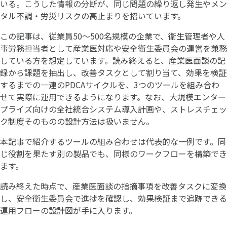
いる。こうした情報の分断が、同じ問題の繰り返し発生やメン
タル不調・労災リスクの高止まりを招いています。
この記事は、従業員50〜500名規模の企業で、衛生管理者や人
事労務担当者として産業医対応や安全衛生委員会の運営を兼務
している方を想定しています。読み終えると、産業医面談の記
録から課題を抽出し、改善タスクとして割り当て、効果を検証
するまでの一連のPDCAサイクルを、3つのツールを組み合わ
せて実際に運用できるようになります。なお、大規模エンター
プライズ向けの全社統合システム導入計画や、ストレスチェッ
ク制度そのものの設計方法は扱いません。
本記事で紹介するツールの組み合わせは代表的な一例です。同
じ役割を果たす別の製品でも、同様のワークフローを構築でき
ます。
読み終えた時点で、産業医面談の指摘事項を改善タスクに変換
し、安全衛生委員会で進捗を確認し、効果検証まで追跡できる
運用フローの設計図が手に入ります。