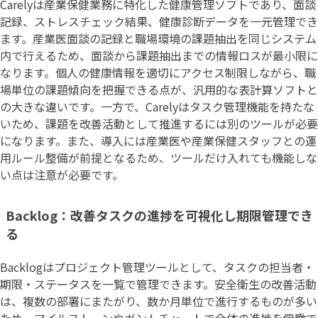
Carelyは産業保健業務に特化した健康管理ソフトであり、面談
記録、ストレスチェック結果、健康診断データを一元管理でき
ます。産業医面談の記録と職場環境の課題抽出を同じシステム
内で行えるため、面談から課題抽出までの情報ロスが最小限に
なります。個人の健康情報を適切にアクセス制限しながら、職
場単位の課題傾向を把握できる点が、汎用的な表計算ソフトと
の大きな違いです。一方で、Carelyはタスク管理機能を持たな
いため、課題を改善活動として推進するには別のツールが必要
になります。また、導入には産業医や産業保健スタッフとの運
用ルール整備が前提となるため、ツールだけ入れても機能しな
い点は注意が必要です。
Backlog：改善タスクの進捗を可視化し期限管理でき
る
Backlogはプロジェクト管理ツールとして、タスクの担当者・
期限・ステータスを一覧で管理できます。安全衛生の改善活動
は、複数の部署にまたがり、数か月単位で進行するものが多い
ため、マイルストーンやガントチャートで全体の進捗を俯瞰で