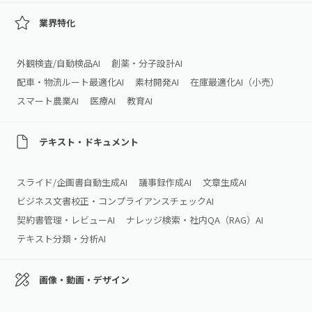
業界特化
外観検査/自動検品AI
創薬・分子設計AI
配車・物流ルート最適化AI
素材開発AI
在庫最適化AI（小売）
スマート農業AI
医療AI
教育AI
テキスト・ドキュメント
スライド/企画書自動生成AI
議事録作成AI
文章生成AI
ビジネス文書校正・コンプライアンスチェックAI
契約書管理・レビューAI
ナレッジ検索・社内QA（RAG）AI
テキスト分類・分析AI
画像・動画・デザイン