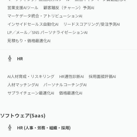
営業支援AIツール
顧客離反（チャーン）予測AI
マーケデータ統合・アトリビューションAI
インサイドセールス自動化AI
リードスコアリング/受注予測AI
LP／メール／SNS パーソナライゼーションAI
見積もり・価格最適化AI
HR
AI人材育成・リスキリング
HR適性診断AI
採用面接評価AI
人材マッチングAI
パーソナルコーチングAI
サプライチェーン最適化AI
価格最適化AI
ソフトウェア(Saas)
HR (人事・労務・組織・採用)