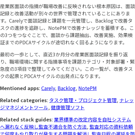
産業医面談の指摘が職場改善に反映されない根本原因は、面談
記録と改善活動が別々の世界で管理されていることにありま
す。Carelyで面談記録と課題を一元管理し、Backlogで改善タ
スクの進捗を追跡し、NotePMで改善ナレッジを蓄積する。こ
の3つをつなぐことで、面談から課題抽出、改善実施、効果検
証までのPDCAサイクルが途切れなく回るようになります。
最初の一歩として、直近3か月分の産業医面談記録を振り返
り、職場環境に関する指摘事項を課題カテゴリ・対象部署・緊
急度の3項目で整理してみてください。この一覧が、改善タス
クの起票とPDCAサイクルの出発点になります。
Mentioned apps
:
Carely
,
Backlog
,
NotePM
Related categories
:
タスク管理・プロジェクト管理
,
ナレッ
ジマネジメントツール
,
健康管理ソフト
Related stack guides
:
業界標準の改定内容を自社システム
へ漏れなく反映し監査不適合を防ぐ方法
,
監査対応の資料依頼
で何度もやり取りが発生する問題を解消し監査日程の遅延を防