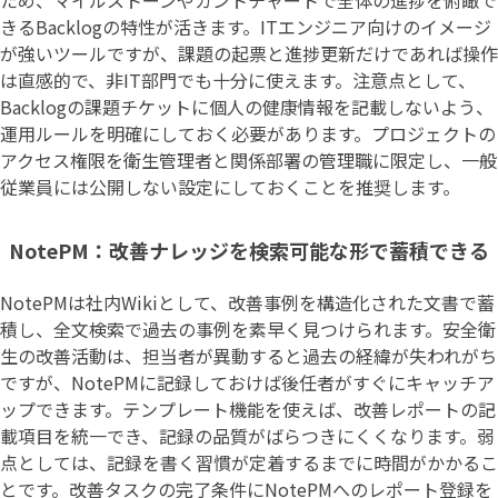
きるBacklogの特性が活きます。ITエンジニア向けのイメージ
が強いツールですが、課題の起票と進捗更新だけであれば操作
は直感的で、非IT部門でも十分に使えます。注意点として、
Backlogの課題チケットに個人の健康情報を記載しないよう、
運用ルールを明確にしておく必要があります。プロジェクトの
アクセス権限を衛生管理者と関係部署の管理職に限定し、一般
従業員には公開しない設定にしておくことを推奨します。
NotePM：改善ナレッジを検索可能な形で蓄積できる
NotePMは社内Wikiとして、改善事例を構造化された文書で蓄
積し、全文検索で過去の事例を素早く見つけられます。安全衛
生の改善活動は、担当者が異動すると過去の経緯が失われがち
ですが、NotePMに記録しておけば後任者がすぐにキャッチア
ップできます。テンプレート機能を使えば、改善レポートの記
載項目を統一でき、記録の品質がばらつきにくくなります。弱
点としては、記録を書く習慣が定着するまでに時間がかかるこ
とです。改善タスクの完了条件にNotePMへのレポート登録を