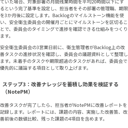
ていた場合、対象部署の月間残業時間を平均20時間以下にす
るという完了基準を設定し、担当者をその部署の管理職、期限
を3か月後に設定します。Backlogのマイルストーン機能を使
い、安全衛生委員会の開催月ごとにマイルストーンを区切るこ
とで、委員会のタイミングで進捗を確認できる仕組みをつくり
ます。
安全衛生委員会の3営業日前に、衛生管理者がBacklog上の改
善タスクの進捗状況を確認し、委員会の議題資料として整理し
ます。未着手のタスクや期限超過のタスクがあれば、委員会で
優先的に議論する項目として取り上げます。
ステップ3：改善ナレッジを蓄積し効果を検証する
（NotePM）
改善タスクが完了したら、担当者がNotePMに改善レポートを
記録します。レポートには、課題の内容、実施した改善策、改
善前後の数値比較、残った課題の4項目を含めます。