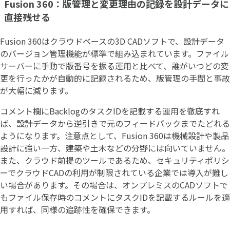
Fusion 360：版管理と変更理由の記録を設計データに
直接残せる
Fusion 360はクラウドベースの3D CADソフトで、設計データ
のバージョン管理機能が標準で組み込まれています。ファイル
サーバーに手動で版番号を振る運用と比べて、誰がいつどの変
更を行ったかが自動的に記録されるため、版管理の手間と事故
が大幅に減ります。
コメント欄にBacklogのタスクIDを記載する運用を徹底すれ
ば、設計データから逆引きで元のフィードバックまでたどれる
ようになります。注意点として、Fusion 360は機械設計や製品
設計に強い一方、建築や土木などの分野には向いていません。
また、クラウド前提のツールであるため、セキュリティポリシ
ーでクラウドCADの利用が制限されている企業では導入が難し
い場合があります。その場合は、オンプレミスのCADソフトで
もファイル保存時のコメントにタスクIDを記載するルールを適
用すれば、同様の追跡性を確保できます。