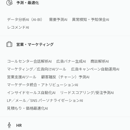
予測・最適化
データ分析AI（AI‑BI）
需要予測AI
異常検知・予知保全AI
レコメンドAI
営業・マーケティング
コールセンター会話解析AI
広告バナー生成AI
商談解析AI
マーケティング／広告向けAIツール
広告キャンペーン自動運用AI
営業支援AIツール
顧客離反（チャーン）予測AI
マーケデータ統合・アトリビューションAI
インサイドセールス自動化AI
リードスコアリング/受注予測AI
LP／メール／SNS パーソナライゼーションAI
見積もり・価格最適化AI
HR