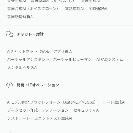
音楽生成AI
音声認識AI（文字起こし）
音声生成AI
音声合成AI（ボイスクローン）
電話応対AI
同時通訳AI
音声感情解析AI
チャット・対話
AIチャットボット（Web／アプリ導入
バーチャルアシスタント／バーチャルヒューマン
AI FAQシステム
メンタルヘルスAI
開発・ITオペレーション
AIモデル開発プラットフォーム（AutoML／MLOps）
コード生成AI
データセット作成・アノテーション
セキュリティAI
テストコード／ユニットテスト生成AI