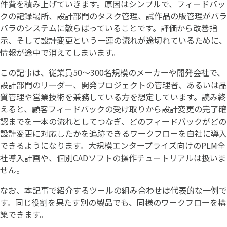
件費を積み上げていきます。原因はシンプルで、フィードバッ
クの記録場所、設計部門のタスク管理、試作品の版管理がバラ
バラのシステムに散らばっていることです。評価から改善指
示、そして設計変更という一連の流れが途切れているために、
情報が途中で消えてしまいます。
この記事は、従業員50〜300名規模のメーカーや開発会社で、
設計部門のリーダー、開発プロジェクトの管理者、あるいは品
質管理や営業技術を兼務している方を想定しています。読み終
えると、顧客フィードバックの受け取りから設計変更の完了確
認までを一本の流れとしてつなぎ、どのフィードバックがどの
設計変更に対応したかを追跡できるワークフローを自社に導入
できるようになります。大規模エンタープライズ向けのPLM全
社導入計画や、個別CADソフトの操作チュートリアルは扱いま
せん。
なお、本記事で紹介するツールの組み合わせは代表的な一例で
す。同じ役割を果たす別の製品でも、同様のワークフローを構
築できます。