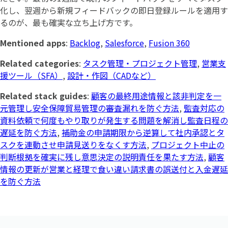
化し、翌週から新規フィードバックの即日登録ルールを適用す
るのが、最も確実な立ち上げ方です。
Mentioned apps
:
Backlog
,
Salesforce
,
Fusion 360
Related categories
:
タスク管理・プロジェクト管理
,
営業支
援ツール（SFA）
,
設計・作図（CADなど）
Related stack guides
:
顧客の最終用途情報と該非判定を一
元管理し安全保障貿易管理の審査漏れを防ぐ方法
,
監査対応の
資料依頼で何度もやり取りが発生する問題を解消し監査日程の
遅延を防ぐ方法
,
補助金の申請期限から逆算して社内承認とタ
スクを連動させ申請見送りをなくす方法
,
プロジェクト中止の
判断根拠を確実に残し意思決定の説明責任を果たす方法
,
顧客
情報の更新が営業と経理で食い違い請求書の誤送付と入金遅延
を防ぐ方法