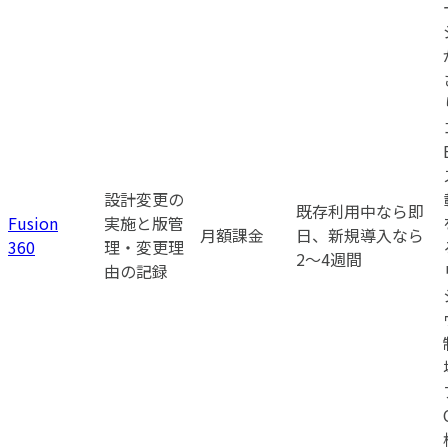
設計変更の
既存利用中なら即
Fusion
実施と版管
月額課金
日、新規導入なら
360
理・変更理
2〜4週間
由の記録