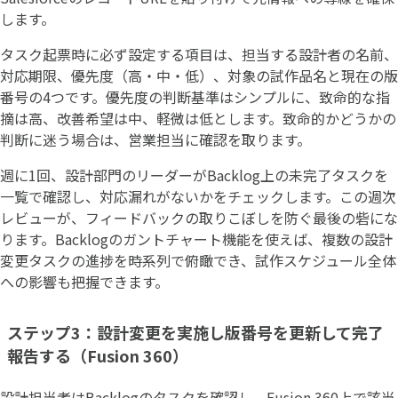
します。
タスク起票時に必ず設定する項目は、担当する設計者の名前、
対応期限、優先度（高・中・低）、対象の試作品名と現在の版
番号の4つです。優先度の判断基準はシンプルに、致命的な指
摘は高、改善希望は中、軽微は低とします。致命的かどうかの
判断に迷う場合は、営業担当に確認を取ります。
週に1回、設計部門のリーダーがBacklog上の未完了タスクを
一覧で確認し、対応漏れがないかをチェックします。この週次
レビューが、フィードバックの取りこぼしを防ぐ最後の砦にな
ります。Backlogのガントチャート機能を使えば、複数の設計
変更タスクの進捗を時系列で俯瞰でき、試作スケジュール全体
への影響も把握できます。
ステップ3：設計変更を実施し版番号を更新して完了
報告する（Fusion 360）
設計担当者はBacklogのタスクを確認し、Fusion 360上で該当