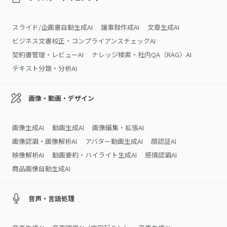
スライド/企画書自動生成AI
議事録作成AI
文章生成AI
ビジネス文書校正・コンプライアンスチェックAI
契約書管理・レビューAI
ナレッジ検索・社内QA（RAG）AI
テキスト分類・分析AI
画像・動画・デザイン
画像生成AI
動画生成AI
画像編集・拡張AI
画像認識・画像解析AI
アバター動画生成AI
顔認証AI
映像解析AI
動画要約・ハイライト生成AI
感情認識AI
商品画像自動生成AI
音声・言語処理