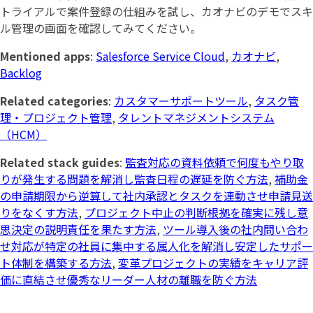
トライアルで案件登録の仕組みを試し、カオナビのデモでスキ
ル管理の画面を確認してみてください。
Mentioned apps
:
Salesforce Service Cloud
,
カオナビ
,
Backlog
Related categories
:
カスタマーサポートツール
,
タスク管
理・プロジェクト管理
,
タレントマネジメントシステム
（HCM）
Related stack guides
:
監査対応の資料依頼で何度もやり取
りが発生する問題を解消し監査日程の遅延を防ぐ方法
,
補助金
の申請期限から逆算して社内承認とタスクを連動させ申請見送
りをなくす方法
,
プロジェクト中止の判断根拠を確実に残し意
思決定の説明責任を果たす方法
,
ツール導入後の社内問い合わ
せ対応が特定の社員に集中する属人化を解消し安定したサポー
ト体制を構築する方法
,
変革プロジェクトの実績をキャリア評
価に直結させ優秀なリーダー人材の離職を防ぐ方法