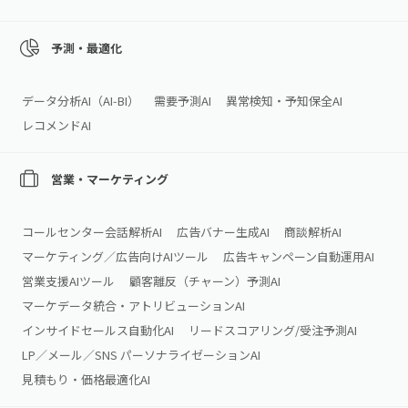
予測・最適化
データ分析AI（AI‑BI）
需要予測AI
異常検知・予知保全AI
レコメンドAI
営業・マーケティング
コールセンター会話解析AI
広告バナー生成AI
商談解析AI
マーケティング／広告向けAIツール
広告キャンペーン自動運用AI
営業支援AIツール
顧客離反（チャーン）予測AI
マーケデータ統合・アトリビューションAI
インサイドセールス自動化AI
リードスコアリング/受注予測AI
LP／メール／SNS パーソナライゼーションAI
見積もり・価格最適化AI