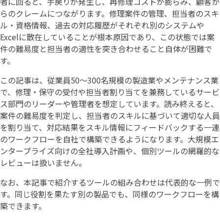
者に回ると、手戻りが発生し、再修理コストが膨らみ、顧客か
らのクレームにつながります。修理案件の管理、担当者のスキ
ル・資格情報、過去の対応履歴がそれぞれ別のシステムや
Excelに散在していることが根本原因であり、この状態では案
件の難易度と担当者の適性を突き合わせること自体が困難で
す。
この記事は、従業員50〜300名規模の製造業やメンテナンス業
で、修理・保守の受付や担当者割り当てを兼務しているサービ
ス部門のリーダーや管理者を想定しています。読み終えると、
案件の難易度を判定し、担当者のスキルに基づいて適切な人員
を割り当て、対応結果をスキル情報にフィードバックする一連
のワークフローを自社で構築できるようになります。大規模エ
ンタープライズ向けの全社導入計画や、個別ツールの網羅的な
レビューは扱いません。
なお、本記事で紹介するツールの組み合わせは代表的な一例で
す。同じ役割を果たす別の製品でも、同様のワークフローを構
築できます。