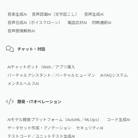
音楽生成AI
音声認識AI（文字起こし）
音声生成AI
音声合成AI（ボイスクローン）
電話応対AI
同時通訳AI
音声感情解析AI
チャット・対話
AIチャットボット（Web／アプリ導入
バーチャルアシスタント／バーチャルヒューマン
AI FAQシステム
メンタルヘルスAI
開発・ITオペレーション
AIモデル開発プラットフォーム（AutoML／MLOps）
コード生成AI
データセット作成・アノテーション
セキュリティAI
テストコード／ユニットテスト生成AI