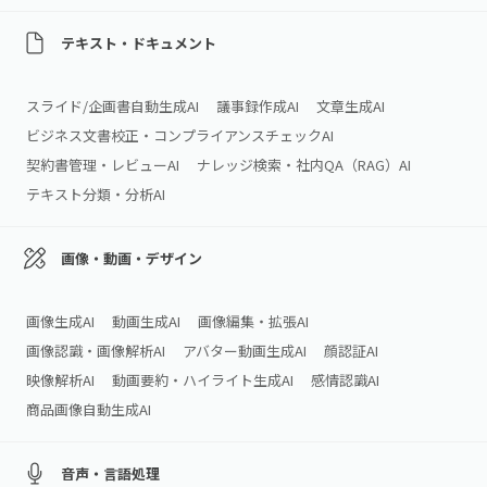
テキスト・ドキュメント
スライド/企画書自動生成AI
議事録作成AI
文章生成AI
ビジネス文書校正・コンプライアンスチェックAI
契約書管理・レビューAI
ナレッジ検索・社内QA（RAG）AI
テキスト分類・分析AI
画像・動画・デザイン
画像生成AI
動画生成AI
画像編集・拡張AI
画像認識・画像解析AI
アバター動画生成AI
顔認証AI
映像解析AI
動画要約・ハイライト生成AI
感情認識AI
商品画像自動生成AI
音声・言語処理