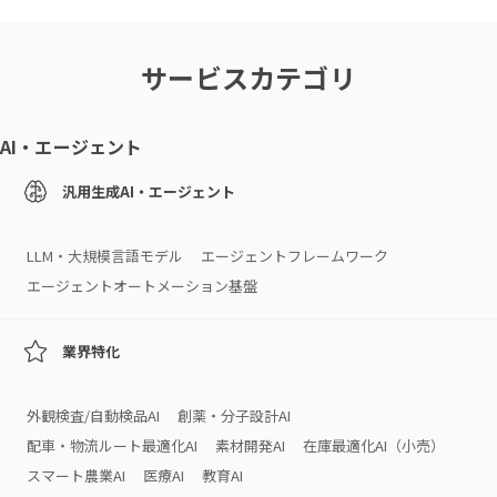
サービスカテゴリ
AI・エージェント
汎用生成AI・エージェント
LLM・大規模言語モデル
エージェントフレームワーク
エージェントオートメーション基盤
業界特化
外観検査/自動検品AI
創薬・分子設計AI
配車・物流ルート最適化AI
素材開発AI
在庫最適化AI（小売）
スマート農業AI
医療AI
教育AI