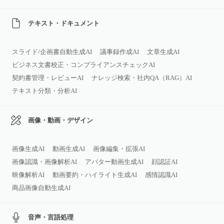
テキスト・ドキュメント
スライド/企画書自動生成AI
議事録作成AI
文章生成AI
ビジネス文書校正・コンプライアンスチェックAI
契約書管理・レビューAI
ナレッジ検索・社内QA（RAG）AI
テキスト分類・分析AI
画像・動画・デザイン
画像生成AI
動画生成AI
画像編集・拡張AI
画像認識・画像解析AI
アバター動画生成AI
顔認証AI
映像解析AI
動画要約・ハイライト生成AI
感情認識AI
商品画像自動生成AI
音声・言語処理