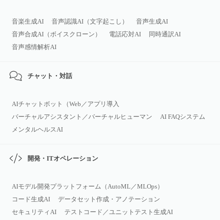
音楽生成AI
音声認識AI（文字起こし）
音声生成AI
音声合成AI（ボイスクローン）
電話応対AI
同時通訳AI
音声感情解析AI
チャット・対話
AIチャットボット（Web／アプリ導入
バーチャルアシスタント／バーチャルヒューマン
AI FAQシステム
メンタルヘルスAI
開発・ITオペレーション
AIモデル開発プラットフォーム（AutoML／MLOps）
コード生成AI
データセット作成・アノテーション
セキュリティAI
テストコード／ユニットテスト生成AI