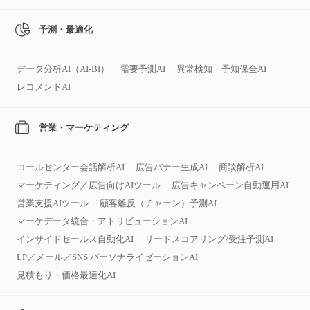
予測・最適化
データ分析AI（AI‑BI）
需要予測AI
異常検知・予知保全AI
レコメンドAI
営業・マーケティング
コールセンター会話解析AI
広告バナー生成AI
商談解析AI
マーケティング／広告向けAIツール
広告キャンペーン自動運用AI
営業支援AIツール
顧客離反（チャーン）予測AI
マーケデータ統合・アトリビューションAI
インサイドセールス自動化AI
リードスコアリング/受注予測AI
LP／メール／SNS パーソナライゼーションAI
見積もり・価格最適化AI