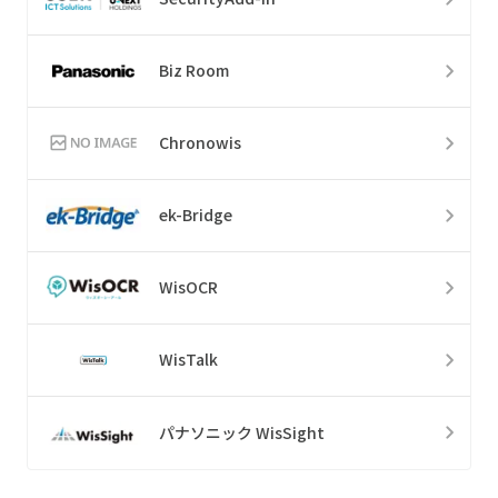
Biz Room
Chronowis
ek-Bridge
WisOCR
WisTalk
パナソニック WisSight