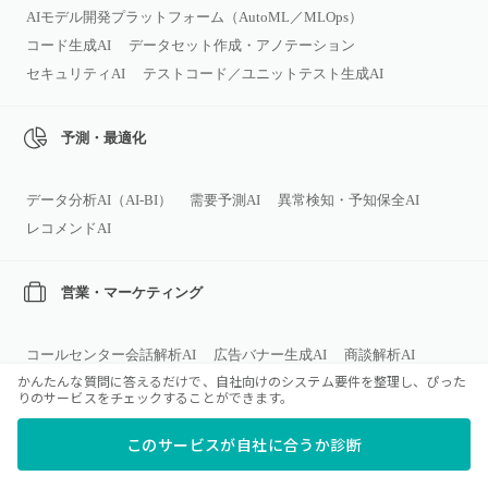
AIモデル開発プラットフォーム（AutoML／MLOps）
コード生成AI
データセット作成・アノテーション
セキュリティAI
テストコード／ユニットテスト生成AI
予測・最適化
データ分析AI（AI‑BI）
需要予測AI
異常検知・予知保全AI
レコメンドAI
営業・マーケティング
コールセンター会話解析AI
広告バナー生成AI
商談解析AI
かんたんな質問に答えるだけで、自社向けのシステム要件を整理し、ぴった
マーケティング／広告向けAIツール
広告キャンペーン自動運用AI
りのサービスをチェックすることができます。
営業支援AIツール
顧客離反（チャーン）予測AI
マーケデータ統合・アトリビューションAI
このサービスが自社に合うか診断
インサイドセールス自動化AI
リードスコアリング/受注予測AI