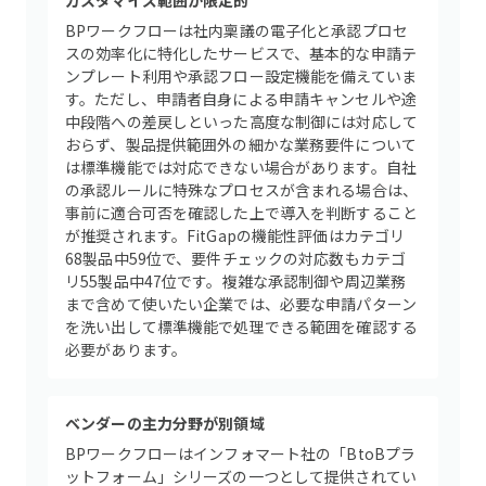
カスタマイズ範囲が限定的
BPワークフローは社内稟議の電子化と承認プロセ
スの効率化に特化したサービスで、基本的な申請テ
ンプレート利用や承認フロー設定機能を備えていま
す。ただし、申請者自身による申請キャンセルや途
中段階への差戻しといった高度な制御には対応して
おらず、製品提供範囲外の細かな業務要件について
は標準機能では対応できない場合があります。自社
の承認ルールに特殊なプロセスが含まれる場合は、
事前に適合可否を確認した上で導入を判断すること
が推奨されます。FitGapの機能性評価はカテゴリ
68製品中59位で、要件チェックの対応数もカテゴ
リ55製品中47位です。複雑な承認制御や周辺業務
まで含めて使いたい企業では、必要な申請パターン
を洗い出して標準機能で処理できる範囲を確認する
必要があります。
ベンダーの主力分野が別領域
BPワークフローはインフォマート社の「BtoBプラ
ットフォーム」シリーズの一つとして提供されてい