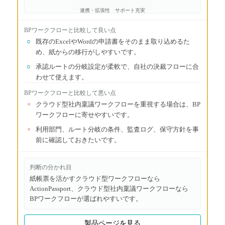
連携・拡張性
サポート充実
BPワークフロー
と比較して良い点
○
既存のExcelやWordの申請書をそのまま取り込めるた
め、紙からの移行がしやすいです。
○
承認ルートの分岐設定が柔軟で、自社の決裁フローに合
わせて使えます。
BPワークフロー
と比較して悪い点
×
クラウド型社内稟議ワークフローを重視する場合は、BP
ワークフローに寄せやすいです。
×
利用部門、ルート分岐の条件、監査ログ、保守方針を事
前に確認しておきたいです。
判断の分かれ目
紙帳票を活かすクラウド型ワークフローなら
ActionPassport、クラウド型社内稟議ワークフローなら
BPワークフローが選ばれやすいです。
製品ページを見る