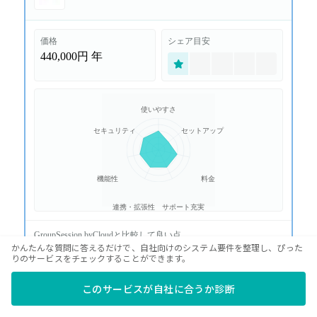
価格
シェア目安
440,000円
年
使いやすさ
セキュリティ
セットアップ
機能性
料金
連携・拡張性
サポート充実
GroupSession byCloud
と比較して良い点
かんたんな質問に答えるだけで、自社向けのシステム要件を整理し、ぴった
○
GroupSession ZIONは大規模環境や自社管理を意識した構
りのサービスをチェックすることができます。
成に向きます。
○
オンプレミス寄りの統制や運用設計を残しやすいです。
このサービスが自社に合うか診断
GroupSession byCloud
と比較して悪い点