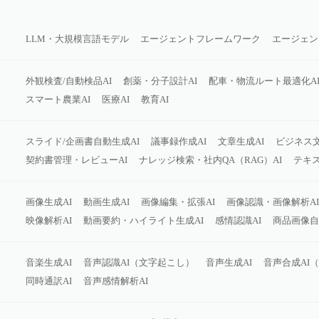
LLM・大規模言語モデル
エージェントフレームワーク
エージェン
外観検査/自動検品AI
創薬・分子設計AI
配車・物流ルート最適化A
スマート農業AI
医療AI
教育AI
スライド/企画書自動生成AI
議事録作成AI
文章生成AI
ビジネス
契約書管理・レビューAI
ナレッジ検索・社内QA（RAG）AI
テキス
画像生成AI
動画生成AI
画像編集・拡張AI
画像認識・画像解析AI
映像解析AI
動画要約・ハイライト生成AI
感情認識AI
商品画像自
音楽生成AI
音声認識AI（文字起こし）
音声生成AI
音声合成AI
同時通訳AI
音声感情解析AI