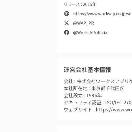
リリース :
2015
年
https://www.worksap.co.jp/s
@WAP_PR
@WorksAP.official
運営会社基本情報
会社 :
株式会社ワークスアプリ
本社所在地 :
東京都千代田区
会社設立 :
1996
年
セキュリティ認証 :
ISO/IEC 27
ウェブサイト :
https://www.wor