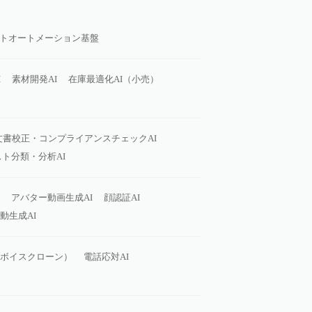
トオートメーション基盤
I
素材開発AI
在庫最適化AI（小売）
文書校正・コンプライアンスチェックAI
ト分類・分析AI
アバター動画生成AI
顔認証AI
動生成AI
（ボイスクローン）
電話応対AI