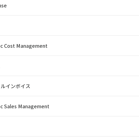
nse
ic Cost Management
t
タルインボイス
ic Sales Management