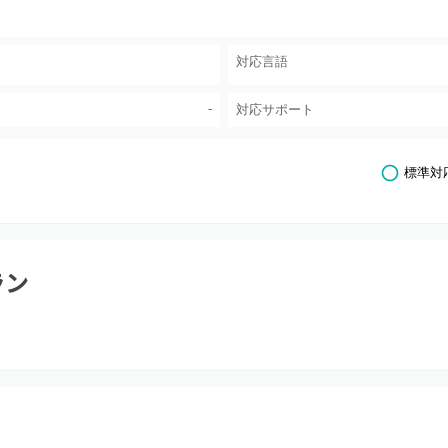
対応言語
-
対応サポート
標準対
ラン