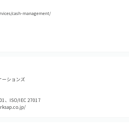
ervices/cash-management/
ケーションズ
001、ISO/IEC 27017
ksap.co.jp/