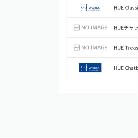
HUE Class
HUEチャ
HUE Treas
HUE Chat