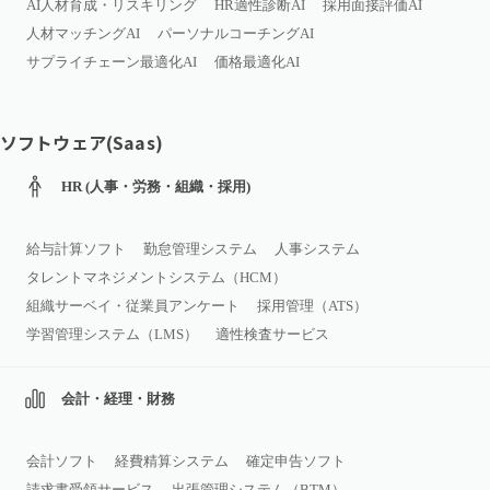
AI人材育成・リスキリング
HR適性診断AI
採用面接評価AI
人材マッチングAI
パーソナルコーチングAI
サプライチェーン最適化AI
価格最適化AI
ソフトウェア(Saas)
HR (人事・労務・組織・採用)
給与計算ソフト
勤怠管理システム
人事システム
タレントマネジメントシステム（HCM）
組織サーベイ・従業員アンケート
採用管理（ATS）
学習管理システム（LMS）
適性検査サービス
会計・経理・財務
会計ソフト
経費精算システム
確定申告ソフト
請求書受領サービス
出張管理システム（BTM）