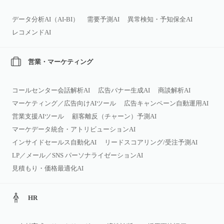
データ分析AI（AI‑BI）
需要予測AI
異常検知・予知保全AI
レコメンドAI
営業・マーケティング
コールセンター会話解析AI
広告バナー生成AI
商談解析AI
マーケティング／広告向けAIツール
広告キャンペーン自動運用AI
営業支援AIツール
顧客離反（チャーン）予測AI
マーケデータ統合・アトリビューションAI
インサイドセールス自動化AI
リードスコアリング/受注予測AI
LP／メール／SNS パーソナライゼーションAI
見積もり・価格最適化AI
HR