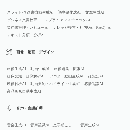
スライド/企画書自動生成AI
議事録作成AI
文章生成AI
ビジネス文書校正・コンプライアンスチェックAI
契約書管理・レビューAI
ナレッジ検索・社内QA（RAG）AI
テキスト分類・分析AI
画像・動画・デザイン
画像生成AI
動画生成AI
画像編集・拡張AI
画像認識・画像解析AI
アバター動画生成AI
顔認証AI
映像解析AI
動画要約・ハイライト生成AI
感情認識AI
商品画像自動生成AI
音声・言語処理
音楽生成AI
音声認識AI（文字起こし）
音声生成AI