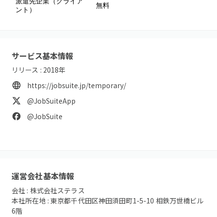
派遣先企業（クライア
無料
初
ント）
サービス基本情報
リリース :
2018
年
https://jobsuite.jp/temporary/
@JobSuiteApp
@JobSuite
運営会社基本情報
会社 :
株式会社ステラス
本社所在地 :
東京都千代田区神田須田町1-5-10 相鉄万世橋ビル
6階