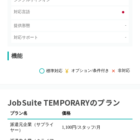
対応言語
-
提供形態
-
対応サポート
機能
オプション/条件付き
非対応
標準対応
JobSuite TEMPORARY
のプラン
プラン名
価格
備
派遣元企業（サプライ
1,100円/スタッフ/月
導
ヤー）