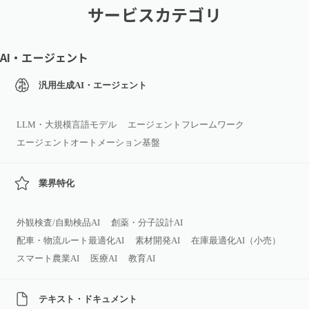
サービスカテゴリ
AI・エージェント
汎用生成AI・エージェント
LLM・大規模言語モデル
エージェントフレームワーク
エージェントオートメーション基盤
業界特化
外観検査/自動検品AI
創薬・分子設計AI
配車・物流ルート最適化AI
素材開発AI
在庫最適化AI（小売）
スマート農業AI
医療AI
教育AI
テキスト・ドキュメント