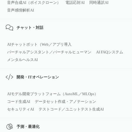
音声合成AI（ボイスクローン）
電話応対AI
同時通訳AI
音声感情解析AI
チャット・対話
AIチャットボット（Web／アプリ導入
バーチャルアシスタント／バーチャルヒューマン
AI FAQシステム
メンタルヘルスAI
開発・ITオペレーション
AIモデル開発プラットフォーム（AutoML／MLOps）
コード生成AI
データセット作成・アノテーション
セキュリティAI
テストコード／ユニットテスト生成AI
予測・最適化