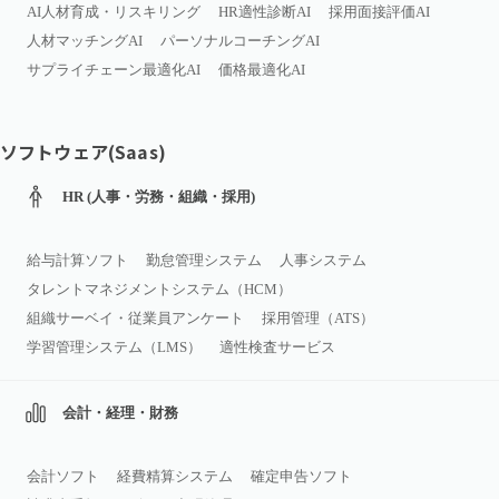
AI人材育成・リスキリング
HR適性診断AI
採用面接評価AI
人材マッチングAI
パーソナルコーチングAI
サプライチェーン最適化AI
価格最適化AI
ソフトウェア(Saas)
HR (人事・労務・組織・採用)
給与計算ソフト
勤怠管理システム
人事システム
タレントマネジメントシステム（HCM）
組織サーベイ・従業員アンケート
採用管理（ATS）
学習管理システム（LMS）
適性検査サービス
会計・経理・財務
会計ソフト
経費精算システム
確定申告ソフト