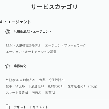
サービスカテゴリ
AI・エージェント
汎用生成AI・エージェント
LLM・大規模言語モデル
エージェントフレームワーク
エージェントオートメーション基盤
業界特化
外観検査/自動検品AI
創薬・分子設計AI
配車・物流ルート最適化AI
素材開発AI
在庫最適化AI（小売）
スマート農業AI
医療AI
教育AI
テキスト・ドキュメント