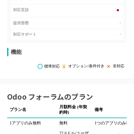
対応言語
-
提供形態
-
対応サポート
機能
オプション/条件付き
非対応
標準対応
Odoo フォーラム
のプラン
月額料金 (年契
プラン名
備考
約時)
1アプリのみ無料
無料
1つのアプリのみ利
22.6ドル/ユーザ