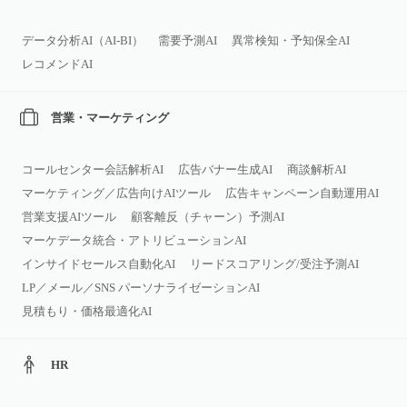
データ分析AI（AI‑BI）
需要予測AI
異常検知・予知保全AI
レコメンドAI
営業・マーケティング
コールセンター会話解析AI
広告バナー生成AI
商談解析AI
マーケティング／広告向けAIツール
広告キャンペーン自動運用AI
営業支援AIツール
顧客離反（チャーン）予測AI
マーケデータ統合・アトリビューションAI
インサイドセールス自動化AI
リードスコアリング/受注予測AI
LP／メール／SNS パーソナライゼーションAI
見積もり・価格最適化AI
HR