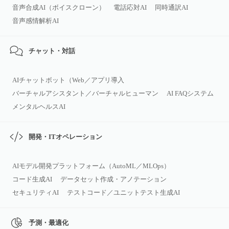
音声合成AI（ボイスクローン）
電話応対AI
同時通訳AI
音声感情解析AI
チャット・対話
AIチャットボット（Web／アプリ導入
バーチャルアシスタント／バーチャルヒューマン
AI FAQシステム
メンタルヘルスAI
開発・ITオペレーション
AIモデル開発プラットフォーム（AutoML／MLOps）
コード生成AI
データセット作成・アノテーション
セキュリティAI
テストコード／ユニットテスト生成AI
予測・最適化