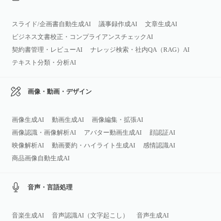
スライド/企画書自動生成AI
議事録作成AI
文章生成AI
ビジネス文書校正・コンプライアンスチェックAI
契約書管理・レビューAI
ナレッジ検索・社内QA（RAG）AI
テキスト分類・分析AI
画像・動画・デザイン
画像生成AI
動画生成AI
画像編集・拡張AI
画像認識・画像解析AI
アバター動画生成AI
顔認証AI
映像解析AI
動画要約・ハイライト生成AI
感情認識AI
商品画像自動生成AI
音声・言語処理
音楽生成AI
音声認識AI（文字起こし）
音声生成AI