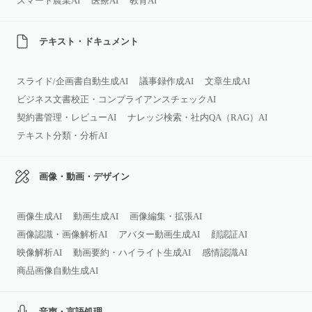
スマート農業AI
医療AI
教育AI
テキスト・ドキュメント
スライド/企画書自動生成AI
議事録作成AI
文章生成AI
ビジネス文書校正・コンプライアンスチェックAI
契約書管理・レビューAI
ナレッジ検索・社内QA（RAG）AI
テキスト分類・分析AI
画像・動画・デザイン
画像生成AI
動画生成AI
画像編集・拡張AI
画像認識・画像解析AI
アバター動画生成AI
顔認証AI
映像解析AI
動画要約・ハイライト生成AI
感情認識AI
商品画像自動生成AI
音声・言語処理