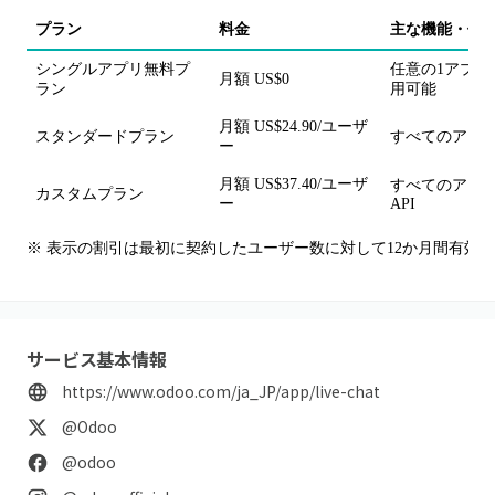
プラン
料金
主な機能・備
シングルアプリ無料プ
任意の1アプリ
月額 US$0
ラン
用可能
月額 US$24.90/ユーザ
スタンダードプラン
すべてのアプリ
ー
月額 US$37.40/ユーザ
すべてのアプリ、
カスタムプラン
ー
API
※ 表示の割引は最初に契約したユーザー数に対して12か月間有効。O
サービス基本情報
https://www.odoo.com/ja_JP/app/live-chat
@Odoo
@odoo