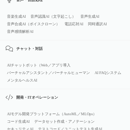
音楽生成AI
音声認識AI（文字起こし）
音声生成AI
音声合成AI（ボイスクローン）
電話応対AI
同時通訳AI
音声感情解析AI
チャット・対話
AIチャットボット（Web／アプリ導入
バーチャルアシスタント／バーチャルヒューマン
AI FAQシステム
メンタルヘルスAI
開発・ITオペレーション
AIモデル開発プラットフォーム（AutoML／MLOps）
コード生成AI
データセット作成・アノテーション
セキュリティAI
テストコード／ユニットテスト生成AI