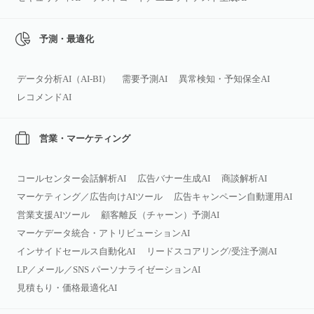
予測・最適化
データ分析AI（AI‑BI）
需要予測AI
異常検知・予知保全AI
レコメンドAI
営業・マーケティング
コールセンター会話解析AI
広告バナー生成AI
商談解析AI
マーケティング／広告向けAIツール
広告キャンペーン自動運用AI
営業支援AIツール
顧客離反（チャーン）予測AI
マーケデータ統合・アトリビューションAI
インサイドセールス自動化AI
リードスコアリング/受注予測AI
LP／メール／SNS パーソナライゼーションAI
見積もり・価格最適化AI