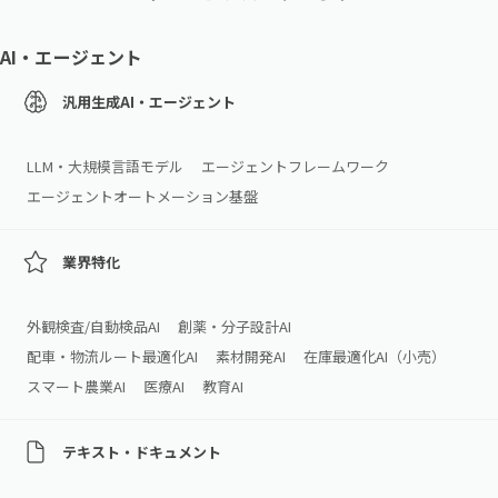
AI・エージェント
汎用生成AI・エージェント
LLM・大規模言語モデル
エージェントフレームワーク
エージェントオートメーション基盤
業界特化
外観検査/自動検品AI
創薬・分子設計AI
配車・物流ルート最適化AI
素材開発AI
在庫最適化AI（小売）
スマート農業AI
医療AI
教育AI
テキスト・ドキュメント