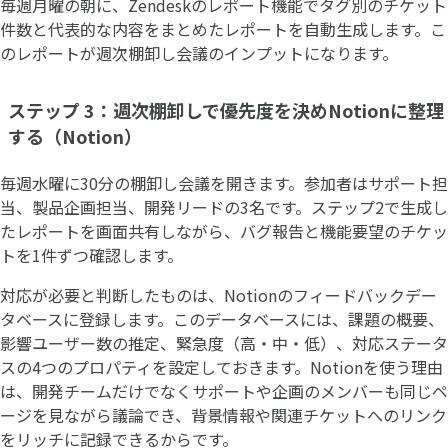
毎週月曜の朝に、Zendeskのレポート機能でタグ別のチケット
件数と代表的な内容をまとめたレポートを自動生成します。こ
のレポートが週次棚卸し会議のインプットになります。
ステップ 3：週次棚卸しで優先度を決めNotionに整理
する（Notion）
毎週水曜に30分の棚卸し会議を開きます。参加者はサポート担
当、製品企画担当、開発リードの3名です。ステップ2で生成し
たレポートを画面共有しながら、バグ報告と機能要望のチケッ
トを1件ずつ確認します。
対応が必要と判断したものは、Notionのフィードバックデー
タベースに登録します。このデータベースには、課題の概要、
影響ユーザー数の推定、緊急度（高・中・低）、対応ステータ
スの4つのプロパティを設定しておきます。Notionを使う理由
は、開発チームだけでなくサポートや企画のメンバーも同じペ
ージを見ながら議論でき、背景情報や関連チケットへのリンク
をリッチに記録できるからです。