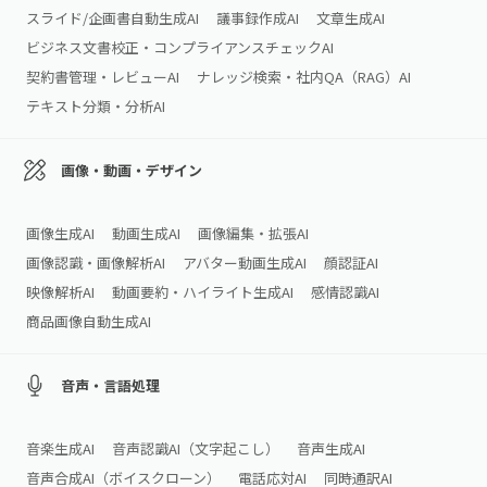
スライド/企画書自動生成AI
議事録作成AI
文章生成AI
ビジネス文書校正・コンプライアンスチェックAI
契約書管理・レビューAI
ナレッジ検索・社内QA（RAG）AI
テキスト分類・分析AI
画像・動画・デザイン
画像生成AI
動画生成AI
画像編集・拡張AI
画像認識・画像解析AI
アバター動画生成AI
顔認証AI
映像解析AI
動画要約・ハイライト生成AI
感情認識AI
商品画像自動生成AI
音声・言語処理
音楽生成AI
音声認識AI（文字起こし）
音声生成AI
音声合成AI（ボイスクローン）
電話応対AI
同時通訳AI