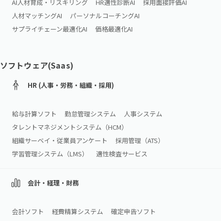
AI人材育成・リスキリング
HR適性診断AI
採用面接評価AI
人材マッチングAI
パーソナルコーチングAI
サプライチェーン最適化AI
価格最適化AI
ソフトウェア(Saas)
HR (人事・労務・組織・採用)
給与計算ソフト
勤怠管理システム
人事システム
タレントマネジメントシステム（HCM）
組織サーベイ・従業員アンケート
採用管理（ATS）
学習管理システム（LMS）
適性検査サービス
会計・経理・財務
会計ソフト
経費精算システム
確定申告ソフト