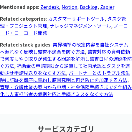
Mentioned apps
:
Zendesk
,
Notion
,
Backlog
,
Zapier
Related categories
:
カスタマーサポートツール
,
タスク管
理・プロジェクト管理
,
ナレッジマネジメントツール
,
ノーコ
ード・ローコード開発
Related stack guides
:
業界標準の改定内容を自社システム
へ漏れなく反映し監査不適合を防ぐ方法
,
監査対応の資料依頼
で何度もやり取りが発生する問題を解消し監査日程の遅延を防
ぐ方法
,
補助金の申請期限から逆算して社内承認とタスクを連
動させ申請見送りをなくす方法
,
パートナーとのトラブル発生
時に証跡を即座に集約し原因究明と再発防止を加速する方法
,
育児・介護休業の案内から申請・社会保険手続きまでを仕組み
化し人事担当者の個別対応と手続きミスをなくす方法
サービスカテゴリ