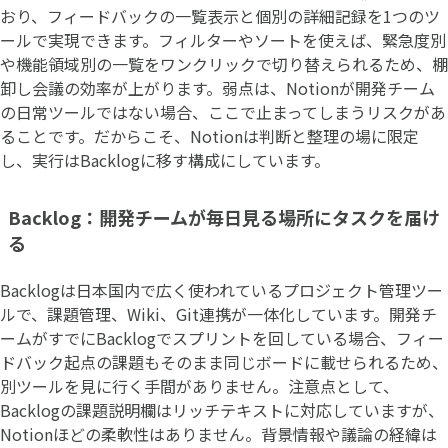
おり、フィードバックの一覧表示と個別の詳細記録を1つのツ
ールで実現できます。フィルターやソートを使えば、緊急度別
や機能領域別の一覧をワンクリックで切り替えられるため、棚
卸し会議の効率が上がります。弱点は、Notionが開発チーム
の日常ツールではない場合、ここで止まってしまうリスクがあ
ることです。だからこそ、Notionは判断と整理の場に限定
し、実行はBacklogに移す構成にしています。
Backlog：開発チームが毎日見る場所にタスクを届け
る
Backlogは日本国内で広く使われているプロジェクト管理ツー
ルで、課題管理、Wiki、Git連携が一体化しています。開発チ
ームがすでにBacklogでスプリントを回している場合、フィー
ドバック起点の課題もそのまま同じボードに載せられるため、
別ツールを見に行く手間がありません。注意点として、
Backlogの課題説明欄はリッチテキストに対応していますが、
Notionほどの柔軟性はありません。背景情報や議論の経緯は