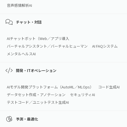
音声感情解析AI
チャット・対話
AIチャットボット（Web／アプリ導入
バーチャルアシスタント／バーチャルヒューマン
AI FAQシステム
メンタルヘルスAI
開発・ITオペレーション
AIモデル開発プラットフォーム（AutoML／MLOps）
コード生成AI
データセット作成・アノテーション
セキュリティAI
テストコード／ユニットテスト生成AI
予測・最適化