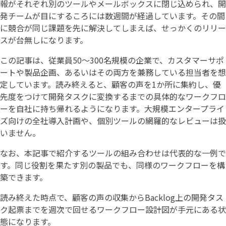
報がそれぞれ別のツールやメールボックスに閉じ込められ、開
発チームが目にするころには数週間が経過しています。その間
に競合が同じ課題を先に解決してしまえば、せっかくのリリー
スが台無しになります。
この記事は、従業員50〜300名規模の企業で、カスタマーサポ
ートや製品企画、あるいはその両方を兼務している担当者を想
定しています。読み終えると、顧客の声を1か所に集約し、優
先度をつけて開発タスクに変換するまでの具体的なワークフロ
ーを自社に持ち帰れるようになります。大規模エンタープライ
ズ向けの全社導入計画や、個別ツールの網羅的なレビューは扱
いません。
なお、本記事で紹介するツールの組み合わせは代表的な一例で
す。同じ役割を果たす別の製品でも、同様のワークフローを構
築できます。
読み終えた時点で、顧客の声の収集からBacklog上の開発タス
ク起票までを週次で回せるワークフロー設計図が手元にある状
態になります。