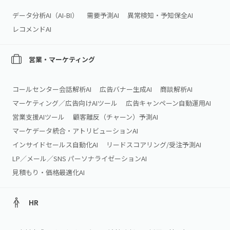
データ分析AI（AI‑BI）
需要予測AI
異常検知・予知保全AI
レコメンドAI
営業・マーケティング
コールセンター会話解析AI
広告バナー生成AI
商談解析AI
マーケティング／広告向けAIツール
広告キャンペーン自動運用AI
営業支援AIツール
顧客離反（チャーン）予測AI
マーケデータ統合・アトリビューションAI
インサイドセールス自動化AI
リードスコアリング/受注予測AI
LP／メール／SNS パーソナライゼーションAI
見積もり・価格最適化AI
HR