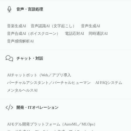
音声・言語処理
音楽生成AI
音声認識AI（文字起こし）
音声生成AI
音声合成AI（ボイスクローン）
電話応対AI
同時通訳AI
音声感情解析AI
チャット・対話
AIチャットボット（Web／アプリ導入
バーチャルアシスタント／バーチャルヒューマン
AI FAQシステム
メンタルヘルスAI
開発・ITオペレーション
AIモデル開発プラットフォーム（AutoML／MLOps）