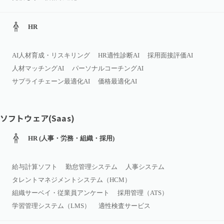
HR
AI人材育成・リスキリング
HR適性診断AI
採用面接評価AI
人材マッチングAI
パーソナルコーチングAI
サプライチェーン最適化AI
価格最適化AI
ソフトウェア(Saas)
HR (人事・労務・組織・採用)
給与計算ソフト
勤怠管理システム
人事システム
タレントマネジメントシステム（HCM）
組織サーベイ・従業員アンケート
採用管理（ATS）
学習管理システム（LMS）
適性検査サービス