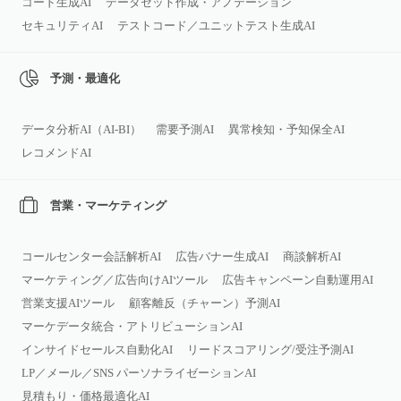
コード生成AI
データセット作成・アノテーション
セキュリティAI
テストコード／ユニットテスト生成AI
予測・最適化
データ分析AI（AI‑BI）
需要予測AI
異常検知・予知保全AI
レコメンドAI
営業・マーケティング
コールセンター会話解析AI
広告バナー生成AI
商談解析AI
マーケティング／広告向けAIツール
広告キャンペーン自動運用AI
営業支援AIツール
顧客離反（チャーン）予測AI
マーケデータ統合・アトリビューションAI
インサイドセールス自動化AI
リードスコアリング/受注予測AI
LP／メール／SNS パーソナライゼーションAI
見積もり・価格最適化AI