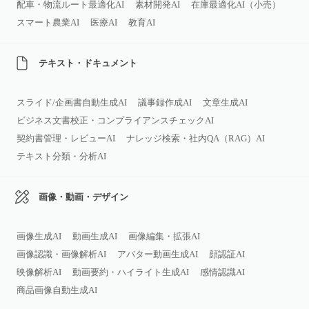
配車・物流ルート最適化AI
素材開発AI
在庫最適化AI（小売）
スマート農業AI
医療AI
教育AI
テキスト・ドキュメント
スライド/企画書自動生成AI
議事録作成AI
文章生成AI
ビジネス文書校正・コンプライアンスチェックAI
契約書管理・レビューAI
ナレッジ検索・社内QA（RAG）AI
テキスト分類・分析AI
画像・動画・デザイン
画像生成AI
動画生成AI
画像編集・拡張AI
画像認識・画像解析AI
アバター動画生成AI
顔認証AI
映像解析AI
動画要約・ハイライト生成AI
感情認識AI
商品画像自動生成AI