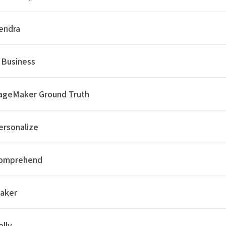
endra
Business
ageMaker Ground Truth
rsonalize
omprehend
aker
lly