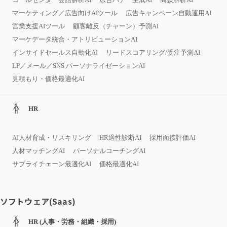
マーケティング／広告向けAIツール
広告キャンペーン自動運用AI
営業支援AIツール
顧客離反（チャーン）予測AI
マーケデータ統合・アトリビューションAI
インサイドセールス自動化AI
リードスコアリング/受注予測AI
LP／メール／SNS パーソナライゼーションAI
見積もり・価格最適化AI
HR
AI人材育成・リスキリング
HR適性診断AI
採用面接評価AI
人材マッチングAI
パーソナルコーチングAI
サプライチェーン最適化AI
価格最適化AI
ソフトウェア(Saas)
HR (人事・労務・組織・採用)