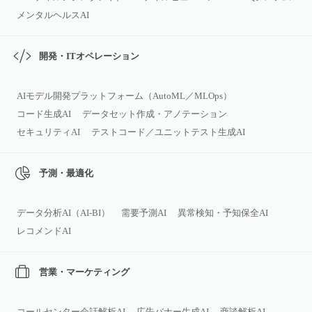
メンタルヘルスAI
開発・ITオペレーション
AIモデル開発プラットフォーム（AutoML／MLOps）
コード生成AI
データセット作成・アノテーション
セキュリティAI
テストコード／ユニットテスト生成AI
予測・最適化
データ分析AI（AI‑BI）
需要予測AI
異常検知・予知保全AI
レコメンドAI
営業・マーケティング
コールセンター会話解析AI
広告バナー生成AI
商談解析AI