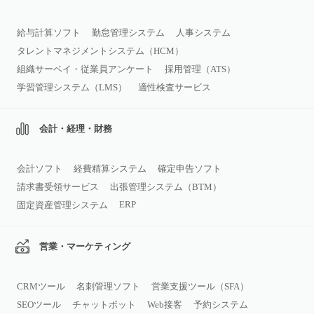
給与計算ソフト
勤怠管理システム
人事システム
タレントマネジメントシステム（HCM）
組織サーベイ・従業員アンケート
採用管理（ATS）
学習管理システム（LMS）
適性検査サービス
会計・経理・財務
会計ソフト
経費精算システム
確定申告ソフト
請求書受領サービス
出張管理システム（BTM）
ERP
固定資産管理システム
営業・マーケティング
CRMツール
名刺管理ソフト
営業支援ツール（SFA）
SEOツール
チャットボット
Web接客
予約システム