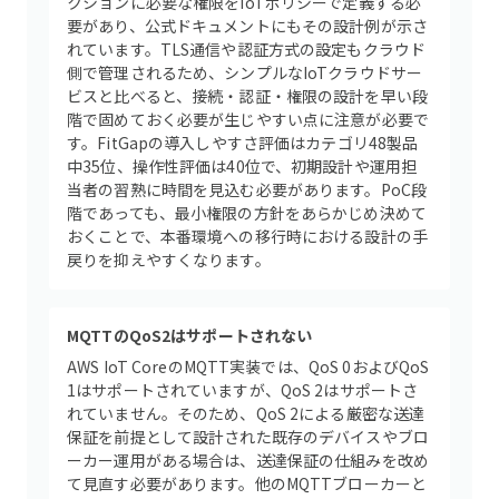
クションに必要な権限をIoTポリシーで定義する必
要があり、公式ドキュメントにもその設計例が示さ
れています。TLS通信や認証方式の設定もクラウド
側で管理されるため、シンプルなIoTクラウドサー
ビスと比べると、接続・認証・権限の設計を早い段
階で固めておく必要が生じやすい点に注意が必要で
す。FitGapの導入しやすさ評価はカテゴリ48製品
中35位、操作性評価は40位で、初期設計や運用担
当者の習熟に時間を見込む必要があります。PoC段
階であっても、最小権限の方針をあらかじめ決めて
おくことで、本番環境への移行時における設計の手
戻りを抑えやすくなります。
MQTTのQoS2はサポートされない
AWS IoT CoreのMQTT実装では、QoS 0およびQoS
1はサポートされていますが、QoS 2はサポートさ
れていません。そのため、QoS 2による厳密な送達
保証を前提として設計された既存のデバイスやブロ
ーカー運用がある場合は、送達保証の仕組みを改め
て見直す必要があります。他のMQTTブローカーと