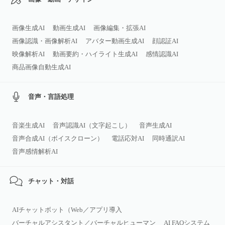
画像生成AI
動画生成AI
画像編集・拡張AI
画像認識・画像解析AI
アバター動画生成AI
顔認証AI
映像解析AI
動画要約・ハイライト生成AI
感情認識AI
商品画像自動生成AI
音声・言語処理
音楽生成AI
音声認識AI（文字起こし）
音声生成AI
音声合成AI（ボイスクローン）
電話応対AI
同時通訳AI
音声感情解析AI
チャット・対話
AIチャットボット（Web／アプリ導入
バーチャルアシスタント／バーチャルヒューマン
AI FAQシステム