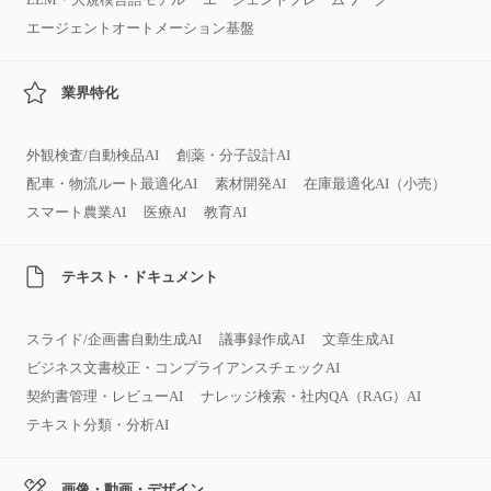
エージェントオートメーション基盤
業界特化
外観検査/自動検品AI
創薬・分子設計AI
配車・物流ルート最適化AI
素材開発AI
在庫最適化AI（小売）
スマート農業AI
医療AI
教育AI
テキスト・ドキュメント
スライド/企画書自動生成AI
議事録作成AI
文章生成AI
ビジネス文書校正・コンプライアンスチェックAI
契約書管理・レビューAI
ナレッジ検索・社内QA（RAG）AI
テキスト分類・分析AI
画像・動画・デザイン