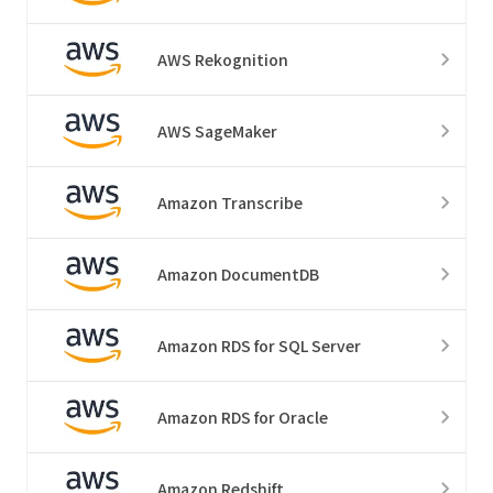
AWS Rekognition
AWS SageMaker
Amazon Transcribe
Amazon DocumentDB
Amazon RDS for SQL Server
Amazon RDS for Oracle
Amazon Redshift