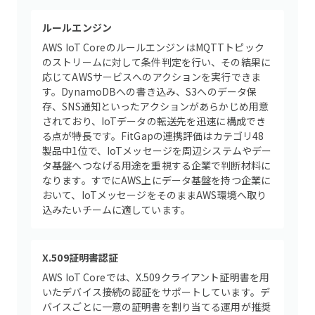
ルールエンジン
AWS IoT CoreのルールエンジンはMQTTトピック
のストリームに対して条件判定を行い、その結果に
応じてAWSサービスへのアクションを実行できま
す。DynamoDBへの書き込み、S3へのデータ保
存、SNS通知といったアクションがあらかじめ用意
されており、IoTデータの転送先を迅速に構成でき
る点が特長です。FitGapの連携評価はカテゴリ48
製品中1位で、IoTメッセージを周辺システムやデー
タ基盤へつなげる用途を重視する企業で判断材料に
なります。すでにAWS上にデータ基盤を持つ企業に
おいて、IoTメッセージをそのままAWS環境へ取り
込みたいチームに適しています。
X.509証明書認証
AWS IoT Coreでは、X.509クライアント証明書を用
いたデバイス接続の認証をサポートしています。デ
バイスごとに一意の証明書を割り当てる運用が推奨