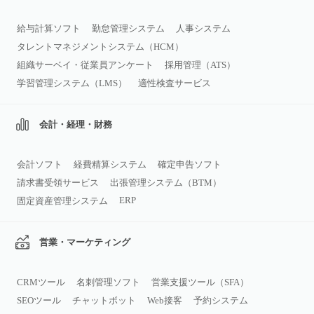
給与計算ソフト
勤怠管理システム
人事システム
タレントマネジメントシステム（HCM）
組織サーベイ・従業員アンケート
採用管理（ATS）
学習管理システム（LMS）
適性検査サービス
会計・経理・財務
会計ソフト
経費精算システム
確定申告ソフト
請求書受領サービス
出張管理システム（BTM）
ERP
固定資産管理システム
営業・マーケティング
CRMツール
名刺管理ソフト
営業支援ツール（SFA）
SEOツール
チャットボット
Web接客
予約システム