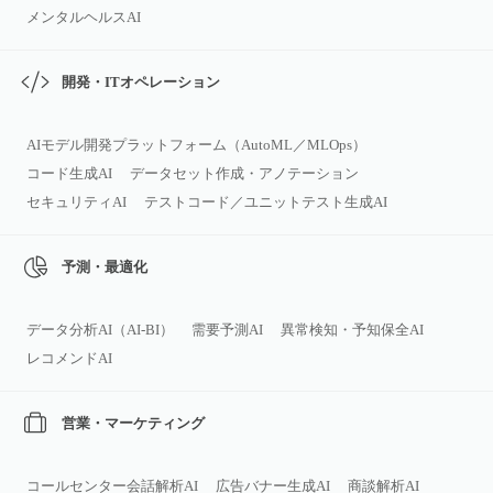
メンタルヘルスAI
開発・ITオペレーション
AIモデル開発プラットフォーム（AutoML／MLOps）
コード生成AI
データセット作成・アノテーション
セキュリティAI
テストコード／ユニットテスト生成AI
予測・最適化
データ分析AI（AI‑BI）
需要予測AI
異常検知・予知保全AI
レコメンドAI
営業・マーケティング
コールセンター会話解析AI
広告バナー生成AI
商談解析AI