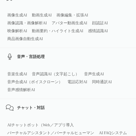
画像生成AI
動画生成AI
画像編集・拡張AI
画像認識・画像解析AI
アバター動画生成AI
顔認証AI
映像解析AI
動画要約・ハイライト生成AI
感情認識AI
商品画像自動生成AI
音声・言語処理
音楽生成AI
音声認識AI（文字起こし）
音声生成AI
音声合成AI（ボイスクローン）
電話応対AI
同時通訳AI
音声感情解析AI
チャット・対話
AIチャットボット（Web／アプリ導入
バーチャルアシスタント／バーチャルヒューマン
AI FAQシステム