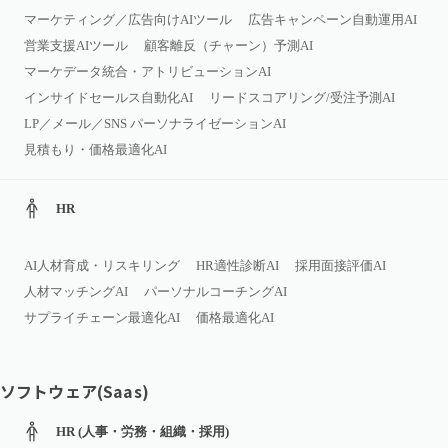
マーケティング／広告向けAIツール
広告キャンペーン自動運用AI
営業支援AIツール
顧客離反（チャーン）予測AI
マーケデータ統合・アトリビューションAI
インサイドセールス自動化AI
リードスコアリング/受注予測AI
LP／メール／SNS パーソナライゼーションAI
見積もり・価格最適化AI
HR
AI人材育成・リスキリング
HR適性診断AI
採用面接評価AI
人材マッチングAI
パーソナルコーチングAI
サプライチェーン最適化AI
価格最適化AI
ソフトウェア(Saas)
HR (人事・労務・組織・採用)