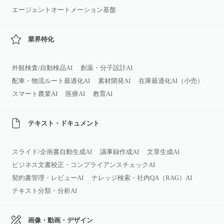
エージェントオートメーション基盤
業界特化
外観検査/自動検品AI
創薬・分子設計AI
配車・物流ルート最適化AI
素材開発AI
在庫最適化AI（小売）
スマート農業AI
医療AI
教育AI
テキスト・ドキュメント
スライド/企画書自動生成AI
議事録作成AI
文章生成AI
ビジネス文書校正・コンプライアンスチェックAI
契約書管理・レビューAI
ナレッジ検索・社内QA（RAG）AI
テキスト分類・分析AI
画像・動画・デザイン