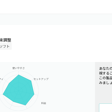
末調整
ソフト
あなた
使いやすさ
視する
この製
ティ
セットアップ
みまし
料金