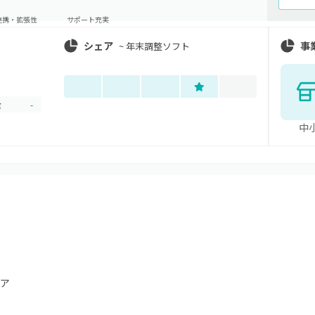
連携・拡張性
サポート充実
シェア
事
~
年末調整ソフト
金
-
中
ア