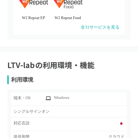
W2 Repeat EP
W2 Repeat Food
全
31
サービスを見る
LTV-lab
の利用環境・機能
利用環境
Windows
端末・OS
シングルサインオン
対応言語
提供形態
クラウド