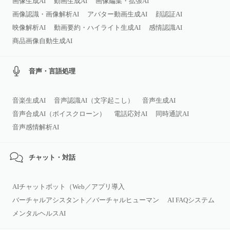
画像生成AI
動画生成AI
画像編集・拡張AI
画像認識・画像解析AI
アバター動画生成AI
顔認証AI
映像解析AI
動画要約・ハイライト生成AI
感情認識AI
商品画像自動生成AI
音声・言語処理
音楽生成AI
音声認識AI（文字起こし）
音声生成AI
音声合成AI（ボイスクローン）
電話応対AI
同時通訳AI
音声感情解析AI
チャット・対話
AIチャットボット（Web／アプリ導入
バーチャルアシスタント／バーチャルヒューマン
AI FAQシステム
メンタルヘルスAI