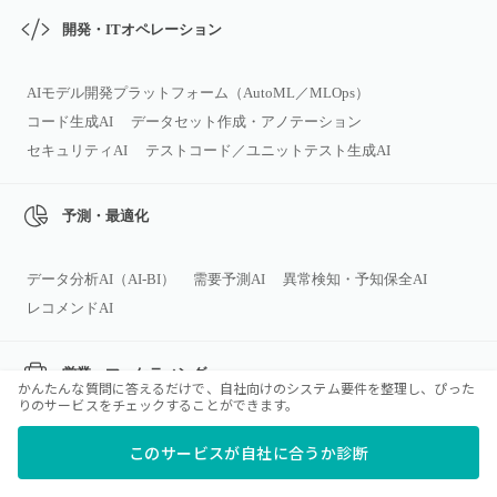
開発・ITオペレーション
AIモデル開発プラットフォーム（AutoML／MLOps）
コード生成AI
データセット作成・アノテーション
セキュリティAI
テストコード／ユニットテスト生成AI
予測・最適化
データ分析AI（AI‑BI）
需要予測AI
異常検知・予知保全AI
レコメンドAI
営業・マーケティング
かんたんな質問に答えるだけで、自社向けのシステム要件を整理し、ぴった
りのサービスをチェックすることができます。
コールセンター会話解析AI
広告バナー生成AI
商談解析AI
このサービスが自社に合うか診断
マーケティング／広告向けAIツール
広告キャンペーン自動運用AI
営業支援AIツール
顧客離反（チャーン）予測AI