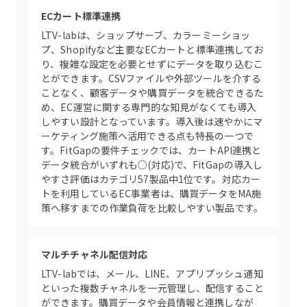
ECカート標準連携
LTV-labは、ショップサーブ、カラーミーショッ
プ、Shopifyなど主要なECカートと標準連携してお
り、複雑な設定を必要とせずにデータを取り込むこ
とができます。CSVファイルや外部ツールを介する
ことなく、顧客データや購買データを統合できるた
め、EC運営に関する専門的な知見がなくても導入
しやすい設計となっています。導入後は速やかにマ
ーケティング施策へ活用できる点も特長の一つで
す。FitGapの要件チェックでは、カートAPI連携と
データ統合がいずれも○(対応)で、FitGapの導入し
やすさ評価はカテゴリ57製品中1位です。対応カー
トを利用しているEC事業者は、購買データをMA施
策へ移すまでの作業負荷を比較しやすい製品です。
マルチチャネル配信対応
LTV-labでは、メール、LINE、アプリプッシュ通知
といった複数チャネルを一元管理し、配信すること
ができます。購買データや会員情報と連携しなが