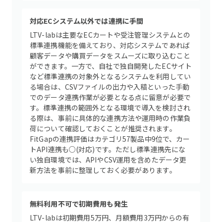
対応ECシステム以外では連携に手間
LTV-labは主要なECカートや受注管理システムとの
標準連携機能を備えており、対応システムであれば
顧客データや購買データをスムーズに取り込むこと
ができます。一方で、自社で独自開発したECサイト
など標準連携の対象外となるシステムを利用してい
る場合は、CSVファイルの出力や入稿といった手動
でのデータ連携作業が必要となる点に留意が必要で
す。標準連携の範囲外となる環境で導入を検討され
る際は、事前に具体的な連携方法や運用時の作業負
荷について確認しておくことが推奨されます。
FitGapの連携評価はカテゴリ57製品中9位で、カー
トAPI連携も○(対応)です。ただし標準連携先にな
い独自環境では、APIやCSV運用を含めたデータ更
新方法を事前に整理しておく必要があります。
無料利用不可で初期費用も発生
LTV-labは初期費用5万円、月額費用3万円からの有