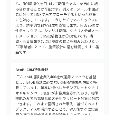
ら、ROI最適化を目指して配信チャネルを自由に組
み合わせることが可能です。例えば、メール未開封
者に対してLINEで再アプローチするといった施策
にも対応しています。こうしたチャネルミックスに
より、効率的な顧客育成を支援します。FitGapの要
件チェックでは、シナリオ配信、シナリオ分岐オー
トメーション、SNS投稿管理が○(対応)です。購
買・会員情報を起点に複数の接点を組み合わせたい
EC事業者にとって、施策設計の幅を確認しやすい製
品です。
BtoB-CRM特化機能
LTV-labは通販企業2,400社の運用ノウハウを基盤
とし、BtoB商談に必要なCRM/MA機能を幅広く搭
載しています。業界に特化したテンプレートシナリ
オやキャンペーン設計が多数用意されており、標準
機能のみでも高度な顧客分析やリピート対策に対応
できます。これまで蓄積された事例に基づくベスト
プラクティスを活用することで、導入後すぐに実践
的な運用を開始できる点が特色となっています。