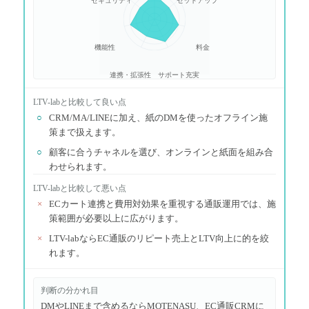
セキュリティ
セットアップ
機能性
料金
連携・拡張性
サポート充実
LTV-lab
と比較して良い点
○
CRM/MA/LINEに加え、紙のDMを使ったオフライン施
策まで扱えます。
○
顧客に合うチャネルを選び、オンラインと紙面を組み合
わせられます。
LTV-lab
と比較して悪い点
×
ECカート連携と費用対効果を重視する通販運用では、施
策範囲が必要以上に広がります。
×
LTV-labならEC通販のリピート売上とLTV向上に的を絞
れます。
判断の分かれ目
DMやLINEまで含めるならMOTENASU、EC通販CRMに