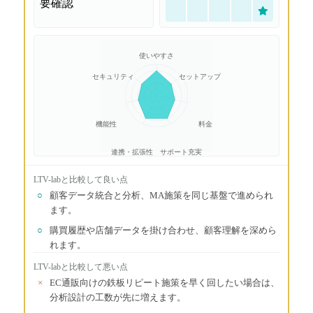
要確認
使いやすさ
セキュリティ
セットアップ
機能性
料金
連携・拡張性
サポート充実
LTV-lab
と比較して良い点
○
顧客データ統合と分析、MA施策を同じ基盤で進められ
ます。
○
購買履歴や店舗データを掛け合わせ、顧客理解を深めら
れます。
LTV-lab
と比較して悪い点
×
EC通販向けの鉄板リピート施策を早く回したい場合は、
分析設計の工数が先に増えます。