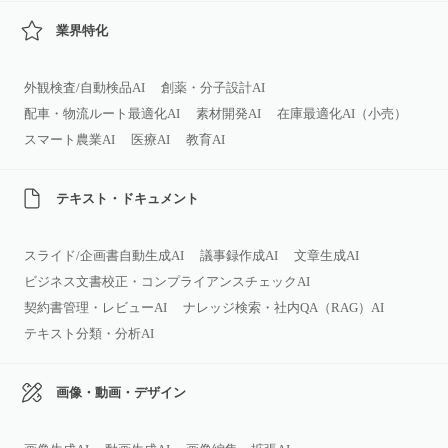
業界特化
外観検査/自動検品AI
創薬・分子設計AI
配車・物流ルート最適化AI
素材開発AI
在庫最適化AI（小売）
スマート農業AI
医療AI
教育AI
テキスト・ドキュメント
スライド/企画書自動生成AI
議事録作成AI
文章生成AI
ビジネス文書校正・コンプライアンスチェックAI
契約書管理・レビューAI
ナレッジ検索・社内QA（RAG）AI
テキスト分類・分析AI
画像・動画・デザイン