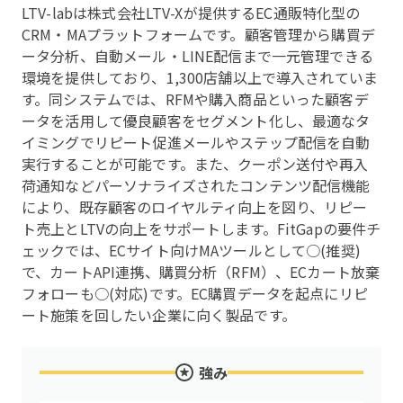
LTV-labは株式会社LTV-Xが提供するEC通販特化型の
CRM・MAプラットフォームです。顧客管理から購買デ
ータ分析、自動メール・LINE配信まで一元管理できる
環境を提供しており、1,300店舗以上で導入されていま
す。同システムでは、RFMや購入商品といった顧客デ
ータを活用して優良顧客をセグメント化し、最適なタ
イミングでリピート促進メールやステップ配信を自動
実行することが可能です。また、クーポン送付や再入
荷通知などパーソナライズされたコンテンツ配信機能
により、既存顧客のロイヤルティ向上を図り、リピー
ト売上とLTVの向上をサポートします。FitGapの要件チ
ェックでは、ECサイト向けMAツールとして○(推奨)
で、カートAPI連携、購買分析（RFM）、ECカート放棄
フォローも○(対応)です。EC購買データを起点にリピ
ート施策を回したい企業に向く製品です。
強み