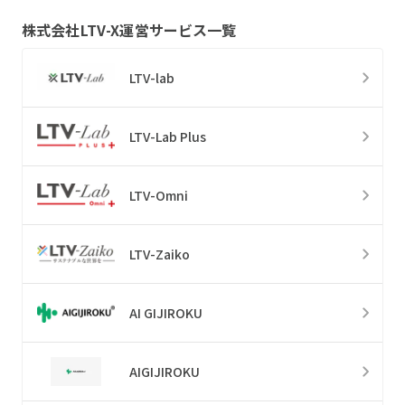
株式会社LTV-X
運営サービス一覧
LTV-lab
LTV-Lab Plus
LTV-Omni
LTV-Zaiko
AI GIJIROKU
AIGIJIROKU