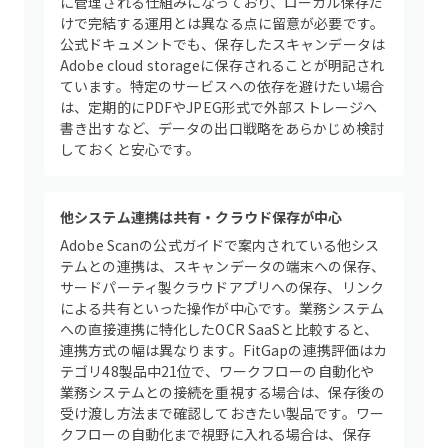
に管理される仕組みになっており、ローカル保存だ
けで完結する運用とは異なる点に留意が必要です。
公式ドキュメントでも、保存したスキャンデータは
Adobe cloud storageに保存されることが明記され
ています。特定のサービスへの依存を避けたい場合
は、定期的にPDFやJPEG形式で外部ストレージへ
書き出すなど、データの出口戦略をあらかじめ検討
しておくと安心です。
他システム連携は共有・クラウド保存が中心
Adobe Scanの公式ガイドで案内されている他シス
テムとの連携は、スキャンデータの端末への保存、
サードパーティ製クラウドアプリへの保存、リンク
による共有といった操作が中心です。業務システム
への直接連携に特化したOCR SaaSと比較すると、
連携方式の幅は異なります。FitGapの連携評価はカ
テゴリ48製品中21位で、ワークフローの自動化や
業務システムとの接続を重視する場合は、保存後の
受け渡し方法まで確認しておきたい製品です。ワー
クフローの自動化まで視野に入れる場合は、保存