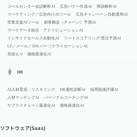
コールセンター会話解析AI
広告バナー生成AI
商談解析AI
マーケティング／広告向けAIツール
広告キャンペーン自動運用AI
営業支援AIツール
顧客離反（チャーン）予測AI
マーケデータ統合・アトリビューションAI
インサイドセールス自動化AI
リードスコアリング/受注予測AI
LP／メール／SNS パーソナライゼーションAI
見積もり・価格最適化AI
HR
AI人材育成・リスキリング
HR適性診断AI
採用面接評価AI
人材マッチングAI
パーソナルコーチングAI
サプライチェーン最適化AI
価格最適化AI
ソフトウェア(Saas)