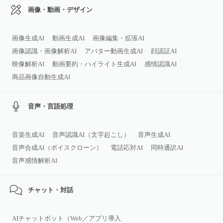
画像・動画・デザイン
画像生成AI
動画生成AI
画像編集・拡張AI
画像認識・画像解析AI
アバター動画生成AI
顔認証AI
映像解析AI
動画要約・ハイライト生成AI
感情認識AI
商品画像自動生成AI
音声・言語処理
音楽生成AI
音声認識AI（文字起こし）
音声生成AI
音声合成AI（ボイスクローン）
電話応対AI
同時通訳AI
音声感情解析AI
チャット・対話
AIチャットボット（Web／アプリ導入