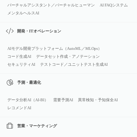
バーチャルアシスタント／バーチャルヒューマン
AI FAQシステム
メンタルヘルスAI
開発・ITオペレーション
AIモデル開発プラットフォーム（AutoML／MLOps）
コード生成AI
データセット作成・アノテーション
セキュリティAI
テストコード／ユニットテスト生成AI
予測・最適化
データ分析AI（AI‑BI）
需要予測AI
異常検知・予知保全AI
レコメンドAI
営業・マーケティング