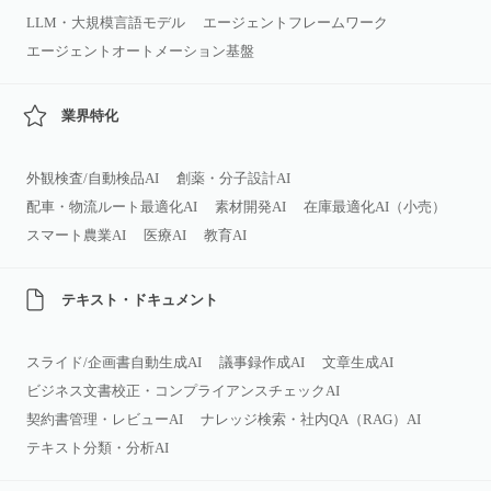
LLM・大規模言語モデル
エージェントフレームワーク
エージェントオートメーション基盤
業界特化
外観検査/自動検品AI
創薬・分子設計AI
配車・物流ルート最適化AI
素材開発AI
在庫最適化AI（小売）
スマート農業AI
医療AI
教育AI
テキスト・ドキュメント
スライド/企画書自動生成AI
議事録作成AI
文章生成AI
ビジネス文書校正・コンプライアンスチェックAI
契約書管理・レビューAI
ナレッジ検索・社内QA（RAG）AI
テキスト分類・分析AI