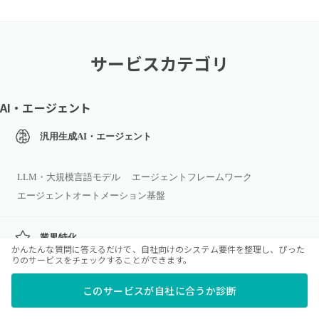
サービスカテゴリ
AI・エージェント
汎用生成AI・エージェント
LLM・大規模言語モデル
エージェントフレームワーク
エージェントオートメーション基盤
業界特化
かんたんな質問に答えるだけで、自社向けのシステム要件を整理し、ぴった
りのサービスをチェックすることができます。
外観検査/自動検品AI
創薬・分子設計AI
このサービスが自社に合うか診断
配車・物流ルート最適化AI
素材開発AI
在庫最適化AI（小売）
スマート農業AI
医療AI
教育AI