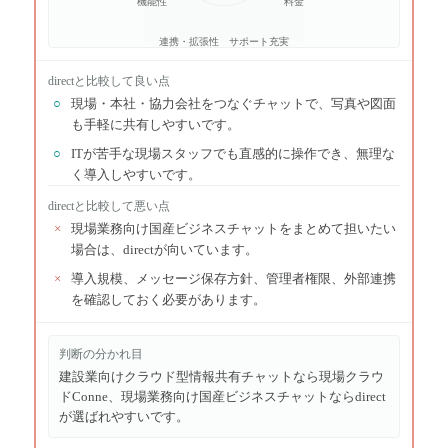
機能性
料金
連携・拡張性
サポート充実
direct
と比較して良い点
○
現場・本社・協力会社をつなぐチャットで、写真や図面
も手軽に共有しやすいです。
○
ITが苦手な現場スタッフでも直感的に操作でき、無理な
く導入しやすいです。
direct
と比較して悪い点
×
現場業務向け国産ビジネスチャットをまとめて担いたい
場合は、directが向いています。
×
導入規模、メッセージ保存方針、管理者権限、外部連携
を確認しておく必要があります。
判断の分かれ目
建設業向けクラウド型情報共有チャットなら現場クラウ
ドConne、現場業務向け国産ビジネスチャットならdirect
が選ばれやすいです。