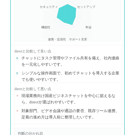
セキュリティ
セットアップ
機能性
料金
連携・拡張性
サポート充実
direct
と比較して良い点
○
チャットにタスク管理やファイル共有を備え、社内連絡
を一元化しやすいです。
○
シンプルな操作画面で、初めてチャットを導入する企業
でも使いやすいです。
direct
と比較して悪い点
×
現場業務向け国産ビジネスチャットを中心に据えるな
ら、directが選ばれやすいです。
×
対象部門、ビデオ会議や通話の要否、既存ツール連携、
定着の進め方は導入前に整理したいです。
判断の分かれ目