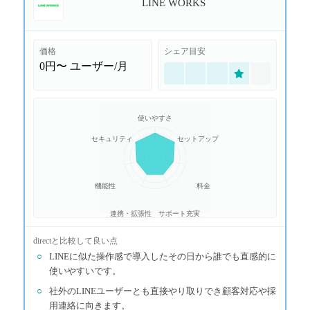
LINE WORKS
価格
シェア目安
0円〜
ユーザー/月
使いやすさ
セキュリティ
セットアップ
機能性
料金
連携・拡張性
サポート充実
direct
と比較して良い点
○
LINEに似た操作感で導入したその日から誰でも直感的に
使いやすいです。
○
社外のLINEユーザーとも直接やり取りでき顧客対応や採
用連絡に向きます。