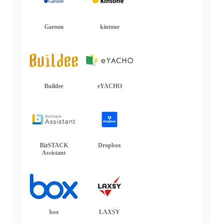
Garoon
kintone
Buildee
eYACHO
BizSTACK
Dropbox
Assistant
box
LAXSY