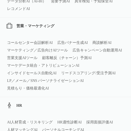
データ分析AI（AI‑BI）
需要予測AI
異常検知・予知保全AI
レコメンドAI
営業・マーケティング
コールセンター会話解析AI
広告バナー生成AI
商談解析AI
マーケティング／広告向けAIツール
広告キャンペーン自動運用AI
営業支援AIツール
顧客離反（チャーン）予測AI
マーケデータ統合・アトリビューションAI
インサイドセールス自動化AI
リードスコアリング/受注予測AI
LP／メール／SNS パーソナライゼーションAI
見積もり・価格最適化AI
HR
AI人材育成・リスキリング
HR適性診断AI
採用面接評価AI
人材マッチングAI
パーソナルコーチングAI