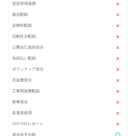
賃貸管理連携
複合配賦
診療科配賦
活動区分配賦
公費自己負担按分
包括払い配賦
ボランティア按分
共益費按分
工事間接費配賦
家事按分
多通貨処理
GST/VATレポート
資金収支自動