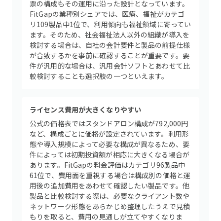
票の構成もその運用に沿った設計となっています。
FitGapの業種別シェアでは、医療、福祉がカテゴ
リ109製品中1位で、利用傾向も福祉領域に寄ってい
ます。そのため、社会福祉法人以外の組織が導入を
検討する場合は、自社の会計要件と製品の前提仕様
が合致するかを事前に確認することが重要です。要
件が汎用的な場合は、汎用会計ソフトとあわせて比
較検討することも選択肢の一つといえます。
ライセンス費用が大きくなりやすい
公式の価格表ではスタンドアロン構成が792,000円
など、構成ごとに価格が設定されています。利用形
態や導入規模によって必要な構成が異なるため、要
件によっては初期投資額が相応に大きくなる場合が
あります。FitGapの料金評価はカテゴリ96製品中
61位で、費用面を重視する場合は構成別の価格と運
用後の追加費用をあわせて確認したい製品です。他
製品と比較検討する際は、必要なクライアント数や
ネットワーク形態をあらかじめ整理したうえで見積
もりを取ると、費用の見通しが立てやすくなりま