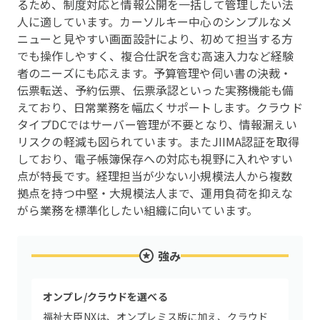
るため、制度対応と情報公開を一括して管理したい法
人に適しています。カーソルキー中心のシンプルなメ
ニューと見やすい画面設計により、初めて担当する方
でも操作しやすく、複合仕訳を含む高速入力など経験
者のニーズにも応えます。予算管理や伺い書の決裁・
伝票転送、予約伝票、伝票承認といった実務機能も備
えており、日常業務を幅広くサポートします。クラウド
タイプDCではサーバー管理が不要となり、情報漏えい
リスクの軽減も図られています。またJIIMA認証を取得
しており、電子帳簿保存への対応も視野に入れやすい
点が特長です。経理担当が少ない小規模法人から複数
拠点を持つ中堅・大規模法人まで、運用負荷を抑えな
がら業務を標準化したい組織に向いています。
強み
オンプレ/クラウドを選べる
福祉大臣NXは、オンプレミス版に加え、クラウド