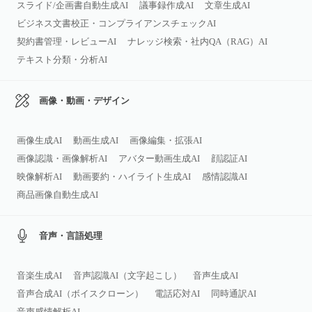
スライド/企画書自動生成AI
議事録作成AI
文章生成AI
ビジネス文書校正・コンプライアンスチェックAI
契約書管理・レビューAI
ナレッジ検索・社内QA（RAG）AI
テキスト分類・分析AI
画像・動画・デザイン
画像生成AI
動画生成AI
画像編集・拡張AI
画像認識・画像解析AI
アバター動画生成AI
顔認証AI
映像解析AI
動画要約・ハイライト生成AI
感情認識AI
商品画像自動生成AI
音声・言語処理
音楽生成AI
音声認識AI（文字起こし）
音声生成AI
音声合成AI（ボイスクローン）
電話応対AI
同時通訳AI
音声感情解析AI