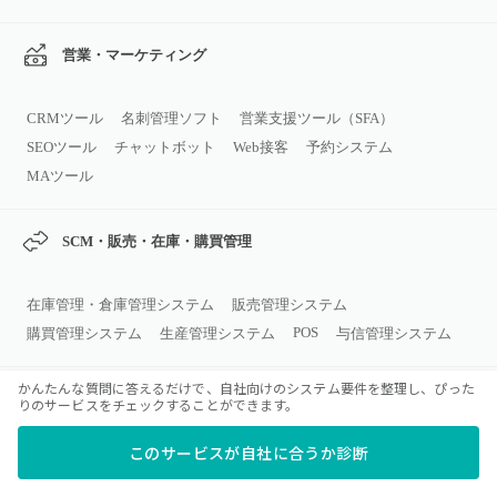
営業・マーケティング
CRMツール
名刺管理ソフト
営業支援ツール（SFA）
SEOツール
チャットボット
Web接客
予約システム
MAツール
SCM・販売・在庫・購買管理
在庫管理・倉庫管理システム
販売管理システム
POS
購買管理システム
生産管理システム
与信管理システム
かんたんな質問に答えるだけで、自社向けのシステム要件を整理し、ぴった
コミュニケーション・コラボレーシ
りのサービスをチェックすることができます。
ョン
このサービスが自社に合うか診断
ビジネスチャット
グループウェア
Web会議システム