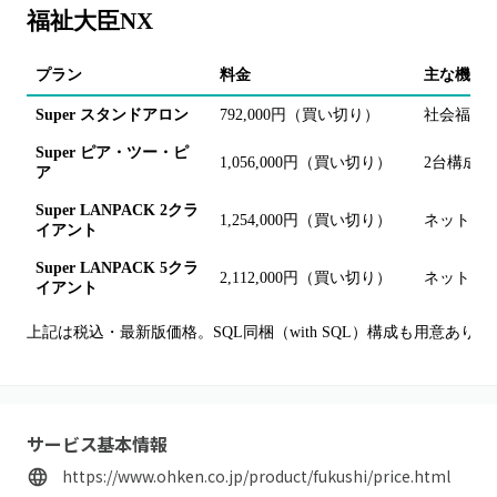
福祉大臣NX
プラン
料金
主な機能
Super スタンドアロン
792,000円（買い切り）
社会福祉
Super ピア・ツー・ピ
1,056,000円（買い切り）
2台構成
ア
Super LANPACK 2クラ
1,254,000円（買い切り）
ネットワ
イアント
Super LANPACK 5クラ
2,112,000円（買い切り）
ネットワ
イアント
上記は税込・最新版価格。SQL同梱（with SQL）構成も用意あり。
サービス基本情報
https://www.ohken.co.jp/product/fukushi/price.html