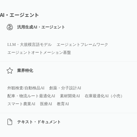
AI・エージェント
汎用生成AI・エージェント
LLM・大規模言語モデル
エージェントフレームワーク
エージェントオートメーション基盤
業界特化
外観検査/自動検品AI
創薬・分子設計AI
配車・物流ルート最適化AI
素材開発AI
在庫最適化AI（小売）
スマート農業AI
医療AI
教育AI
テキスト・ドキュメント