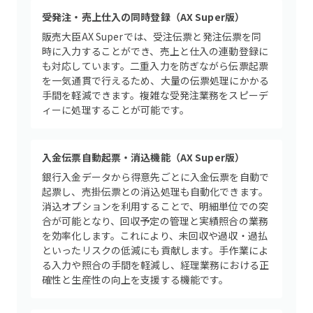
受発注・売上仕入の同時登録（AX Super版）
販売大臣AX Superでは、受注伝票と発注伝票を同
時に入力することができ、売上と仕入の連動登録に
も対応しています。二重入力を防ぎながら伝票起票
を一気通貫で行えるため、大量の伝票処理にかかる
手間を軽減できます。複雑な受発注業務をスピーデ
ィーに処理することが可能です。
入金伝票自動起票・消込機能（AX Super版）
銀行入金データから得意先ごとに入金伝票を自動で
起票し、売掛伝票との消込処理も自動化できます。
消込オプションを利用することで、明細単位での突
合が可能となり、回収予定の管理と実績照合の業務
を効率化します。これにより、未回収や過収・過払
といったリスクの低減にも貢献します。手作業によ
る入力や照合の手間を軽減し、経理業務における正
確性と生産性の向上を支援する機能です。