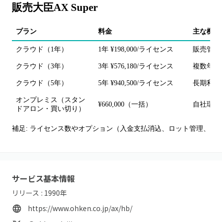
販売大臣AX Super
プラン
料金
主な機能
クラウド（1年）
1年 ¥198,000/ライセンス
販売管理の
クラウド（3年）
3年 ¥576,180/ライセンス
複数年契
クラウド（5年）
5年 ¥940,500/ライセンス
長期利用
オンプレミス（スタン
¥660,000（一括）
自社環境
ドアロン・買い切り）
補足: ライセンス数やオプション（入金支払消込、ロット管理、項
サービス基本情報
リリース :
1990
年
https://www.ohken.co.jp/ax/hb/