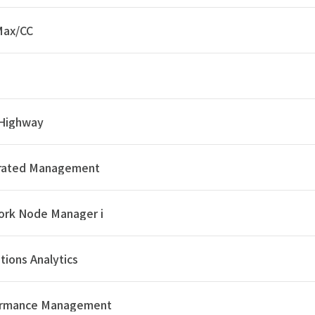
ax/CC
 Highway
grated Management
rk Node Manager i
tions Analytics
ormance Management