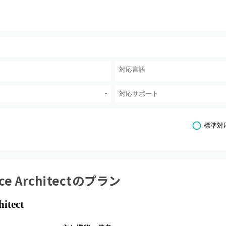
対応言語
-
対応サポート
標準対
ce Architect
のプラン
itect