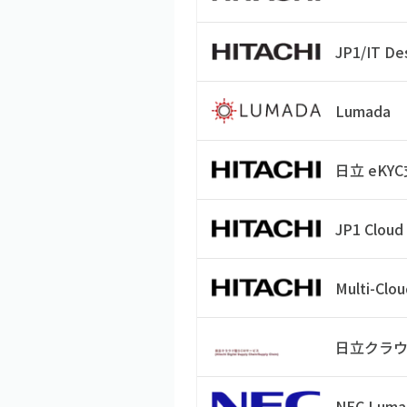
JP1/IT D
Lumada
日立 eKY
JP1 Cloud
Multi-Clo
日立クラウ
NEC Lumad