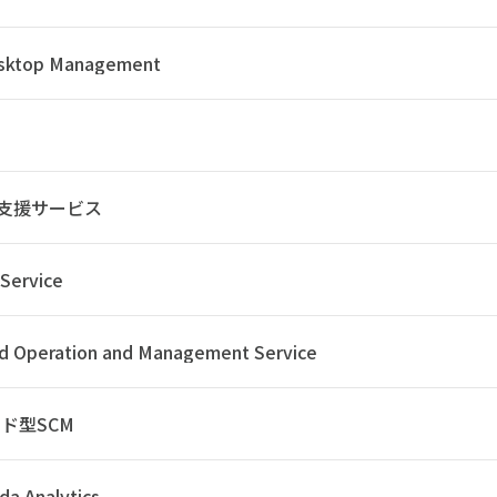
esktop Management
C支援サービス
 Service
ud Operation and Management Service
ド型SCM
a Analytics