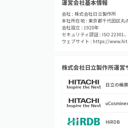
運営会社基本情報
会社 :
株式会社日立製作所
本社所在地 :
東京都千代田区丸の
会社設立 :
1920
年
セキュリティ認証 :
ISO 22301、
ウェブサイト :
https://www.hit
株式会社日立製作所
運営
日立の帳
uCosminex
HiRDB