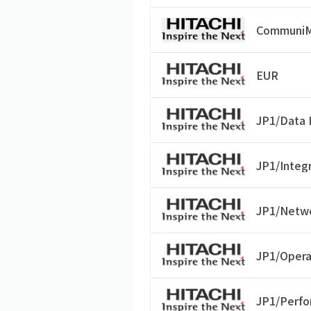
CommuniM
EUR
JP1/Data
JP1/Inte
JP1/Netwo
JP1/Opera
JP1/Perf