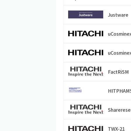
Justware
uCosminex
uCosminex
FactRiSM
HITPHAM
Sharerese
TWX-21