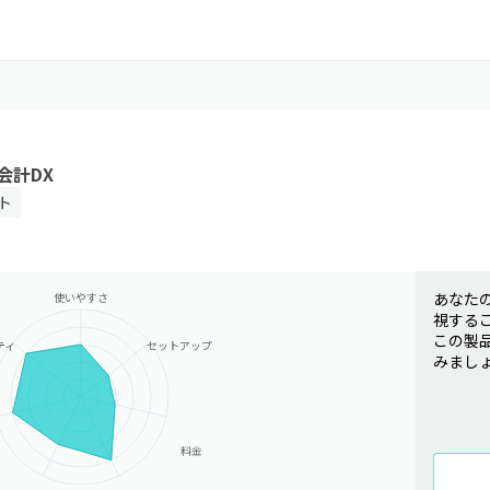
会計DX
ト
あなた
使いやすさ
視する
この製
ティ
セットアップ
みまし
料金