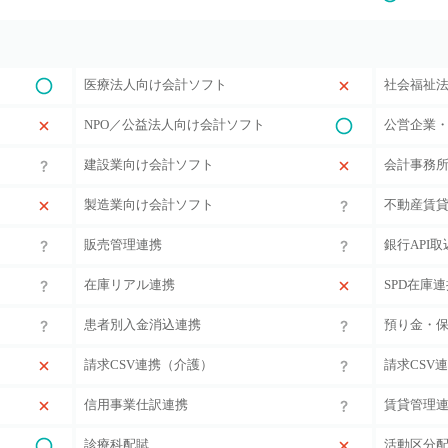
医療法人向け会計ソフト
社会福祉
NPO／公益法人向け会計ソフト
公営企業
建設業向け会計ソフト
会計事務
製造業向け会計ソフト
不動産賃
販売管理連携
銀行API取
在庫リアル連携
SPD在庫
患者別入金消込連携
預り金・
請求CSV連携（介護）
請求CSV
信用事業仕訳連携
賃貸管理
診療科配賦
活動区分