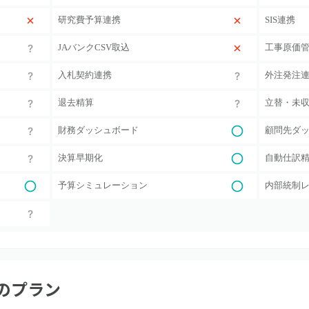
研究費予算連携
SIS連携
JAバンクCSV取込
工事原価
入札契約連携
外注発注
退去精算
立替・未
財務ダッシュボード
顧問先ダ
決算早期化
自動仕訳
予算シミュレーション
内部統制
のプラン