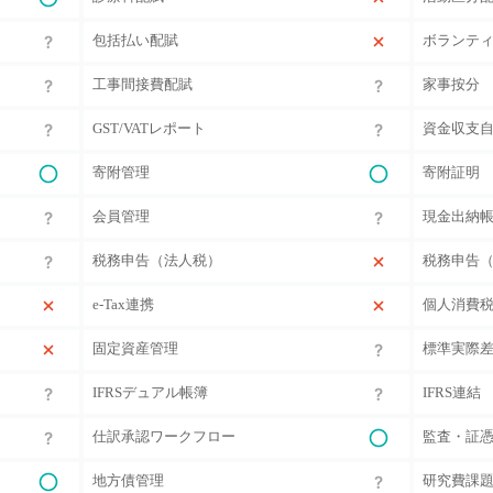
包括払い配賦
ボランテ
工事間接費配賦
家事按分
GST/VATレポート
資金収支
寄附管理
寄附証明
会員管理
現金出納
税務申告（法人税）
税務申告
e-Tax連携
個人消費
固定資産管理
標準実際
IFRSデュアル帳簿
IFRS連結
仕訳承認ワークフロー
監査・証
地方債管理
研究費課