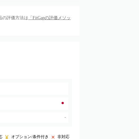
品の評価方法は
「FitGapの評価メソッ
-
オプション/条件付き
非対応
応