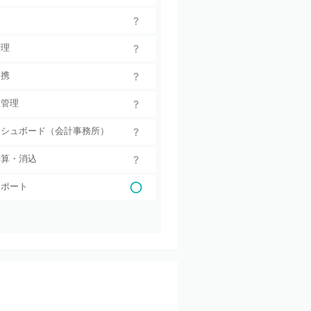
管理
連携
収管理
ッシュボード（会計事務所）
精算・消込
レポート