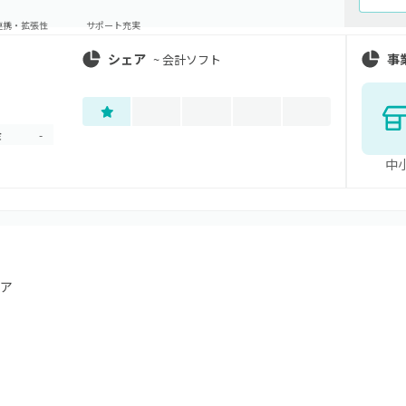
連携・拡張性
サポート充実
シェア
事
~
会計ソフト
金
-
中
ア