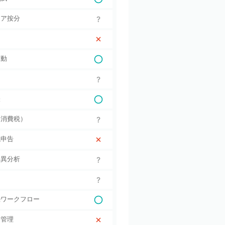
ィア按分
自動
帳
（消費税）
税申告
差異分析
憑ワークフロー
題管理