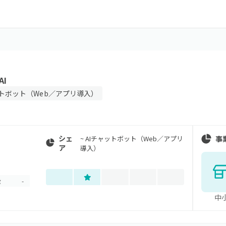
AI
ットボット（Web／アプリ導入）
シェ
事
~
AIチャットボット（Web／アプリ
ア
導入）
金
-
中