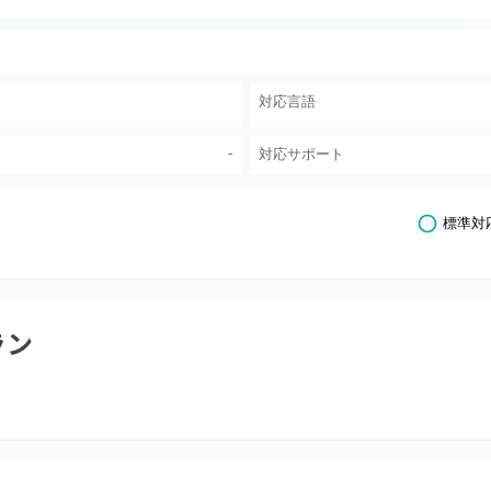
対応言語
-
対応サポート
標準対
ラン