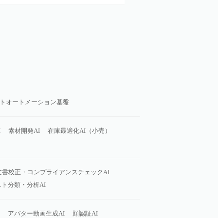
トオートメーション基盤
I
素材開発AI
在庫最適化AI（小売）
文書校正・コンプライアンスチェックAI
ト分類・分析AI
アバター動画生成AI
顔認証AI