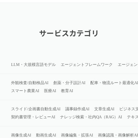
サービスカテゴリ
LLM・大規模言語モデル
エージェントフレームワーク
エージェン
外観検査/自動検品AI
創薬・分子設計AI
配車・物流ルート最適化A
スマート農業AI
医療AI
教育AI
スライド/企画書自動生成AI
議事録作成AI
文章生成AI
ビジネス
契約書管理・レビューAI
ナレッジ検索・社内QA（RAG）AI
テキス
画像生成AI
動画生成AI
画像編集・拡張AI
画像認識・画像解析AI