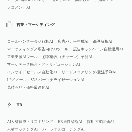
レコメンドAI
営業・マーケティング
コールセンター会話解析AI
広告バナー生成AI
商談解析AI
マーケティング／広告向けAIツール
広告キャンペーン自動運用AI
営業支援AIツール
顧客離反（チャーン）予測AI
マーケデータ統合・アトリビューションAI
インサイドセールス自動化AI
リードスコアリング/受注予測AI
LP／メール／SNS パーソナライゼーションAI
見積もり・価格最適化AI
HR
AI人材育成・リスキリング
HR適性診断AI
採用面接評価AI
人材マッチングAI
パーソナルコーチングAI