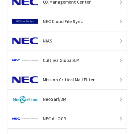
QX Management Center
NEC Cloud File Sync
NIAS
Cultiiva Global/LM
Mission Critical Mail Filter
NeoSarf/DM
NEC AI-OCR