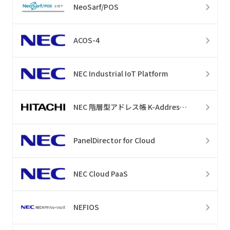
NeoSarf/POS
ACOS-4
NEC Industrial IoT Platform
NEC 階層型アドレス帳 K-AddressBook
PanelDirector for Cloud
NEC Cloud PaaS
NEFIOS