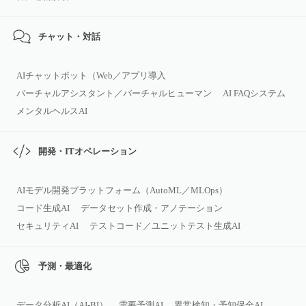
チャット・対話
AIチャットボット（Web／アプリ導入
バーチャルアシスタント／バーチャルヒューマン
AI FAQシステム
メンタルヘルスAI
開発・ITオペレーション
AIモデル開発プラットフォーム（AutoML／MLOps）
コード生成AI
データセット作成・アノテーション
セキュリティAI
テストコード／ユニットテスト生成AI
予測・最適化
データ分析AI（AI‑BI）
需要予測AI
異常検知・予知保全AI