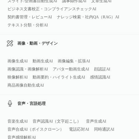
スライド/企画書自動生成AI
議事録作成AI
文章生成AI
ビジネス文書校正・コンプライアンスチェックAI
契約書管理・レビューAI
ナレッジ検索・社内QA（RAG）AI
テキスト分類・分析AI
画像・動画・デザイン
画像生成AI
動画生成AI
画像編集・拡張AI
画像認識・画像解析AI
アバター動画生成AI
顔認証AI
映像解析AI
動画要約・ハイライト生成AI
感情認識AI
商品画像自動生成AI
音声・言語処理
音楽生成AI
音声認識AI（文字起こし）
音声生成AI
音声合成AI（ボイスクローン）
電話応対AI
同時通訳AI
音声感情解析AI