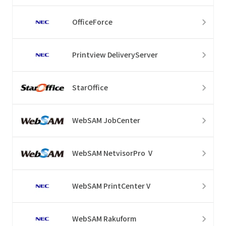
OfficeForce
Printview DeliveryServer
StarOffice
WebSAM JobCenter
WebSAM NetvisorPro Ⅴ
WebSAM PrintCenter V
WebSAM Rakuform