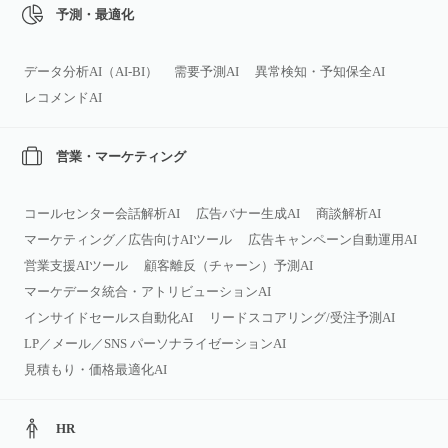
予測・最適化
データ分析AI（AI‑BI）
需要予測AI
異常検知・予知保全AI
レコメンドAI
営業・マーケティング
コールセンター会話解析AI
広告バナー生成AI
商談解析AI
マーケティング／広告向けAIツール
広告キャンペーン自動運用AI
営業支援AIツール
顧客離反（チャーン）予測AI
マーケデータ統合・アトリビューションAI
インサイドセールス自動化AI
リードスコアリング/受注予測AI
LP／メール／SNS パーソナライゼーションAI
見積もり・価格最適化AI
HR