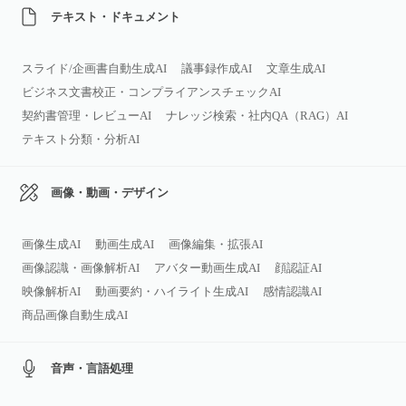
テキスト・ドキュメント
スライド/企画書自動生成AI
議事録作成AI
文章生成AI
ビジネス文書校正・コンプライアンスチェックAI
契約書管理・レビューAI
ナレッジ検索・社内QA（RAG）AI
テキスト分類・分析AI
画像・動画・デザイン
画像生成AI
動画生成AI
画像編集・拡張AI
画像認識・画像解析AI
アバター動画生成AI
顔認証AI
映像解析AI
動画要約・ハイライト生成AI
感情認識AI
商品画像自動生成AI
音声・言語処理