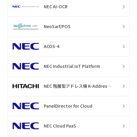
NEC AI-OCR
NeoSarf/POS
ACOS-4
NEC Industrial IoT Platform
NEC 階層型アドレス帳 K-AddressBook
PanelDirector for Cloud
NEC Cloud PaaS