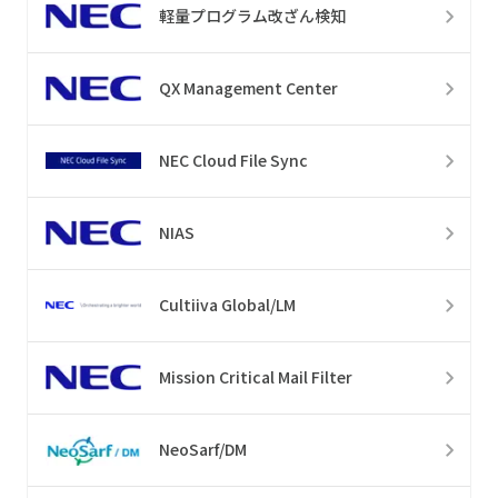
軽量プログラム改ざん検知
QX Management Center
NEC Cloud File Sync
NIAS
Cultiiva Global/LM
Mission Critical Mail Filter
NeoSarf/DM