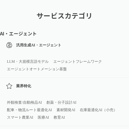
サービスカテゴリ
AI・エージェント
汎用生成AI・エージェント
LLM・大規模言語モデル
エージェントフレームワーク
エージェントオートメーション基盤
業界特化
外観検査/自動検品AI
創薬・分子設計AI
配車・物流ルート最適化AI
素材開発AI
在庫最適化AI（小売）
スマート農業AI
医療AI
教育AI