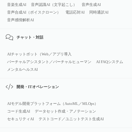
音楽生成AI
音声認識AI（文字起こし）
音声生成AI
音声合成AI（ボイスクローン）
電話応対AI
同時通訳AI
音声感情解析AI
チャット・対話
AIチャットボット（Web／アプリ導入
バーチャルアシスタント／バーチャルヒューマン
AI FAQシステム
メンタルヘルスAI
開発・ITオペレーション
AIモデル開発プラットフォーム（AutoML／MLOps）
コード生成AI
データセット作成・アノテーション
セキュリティAI
テストコード／ユニットテスト生成AI