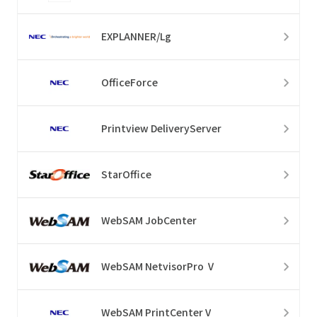
EXPLANNER/Lg
OfficeForce
Printview DeliveryServer
StarOffice
WebSAM JobCenter
WebSAM NetvisorPro Ⅴ
WebSAM PrintCenter V