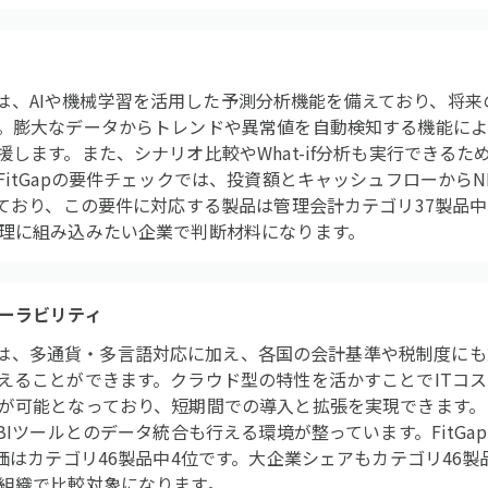
loud EPMは、AIや機械学習を活用した予測分析機能を備えており
。膨大なデータからトレンドや異常値を自動検知する機能によ
します。また、シナリオ比較やWhat-if分析も実行できる
itGapの要件チェックでは、投資額とキャッシュフローからNP
ており、この要件に対応する製品は管理会計カテゴリ37製品中2
理に組み込みたい企業で判断材料になります。
ーラビリティ
Cloud EPMは、多通貨・多言語対応に加え、各国の会計基準や税制
えることができます。クラウド型の特性を活かすことでITコ
が可能となっており、短期間での導入と拡張を実現できます。また
BIツールとのデータ統合も行える環境が整っています。FitG
価はカテゴリ46製品中4位です。大企業シェアもカテゴリ46製
組織で比較対象になります。