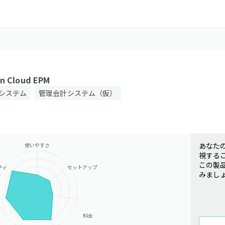
on Cloud EPM
システム
管理会計システム（仮）
あなた
使いやすさ
視する
この製
ティ
セットアップ
みまし
料金