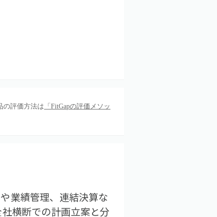
品の評価方法は
「FitGapの評価メソッ
算編成や業績管理、連結決算な
全社横断での計画立案と分