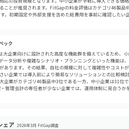
相応の投資規模となります。中小企業が手軽に導入できる価
ことが推奨されます。FitGapの料金評価はカテゴリ46製品
位です。初期設定や外部支援を含めた総費用を事前に確認したい
ペック
Cloud EPMは大企業向けに設計された高度な機能群を備えているた
データ分析や複雑なシナリオ・プランニングといった機能は
があります。その結果、自社の規模に対して複雑性やコスト
さい企業では導入前により簡易なソリューションとの比較検討が推
大企業がカテゴリ46製品中3位である一方、中小企業は31位
経理・管理会計の専任者が少ない企業では、運用体制に見合うか
シェア
2026年3月 FitGap調査