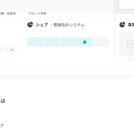
連携・拡張性
サポート充実
シェア
事
~
管理会計システム
金
×
中
とは
ア