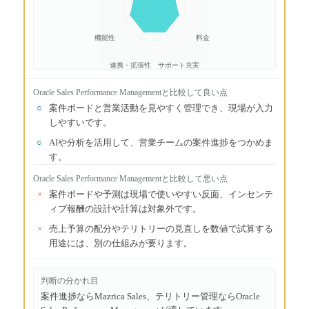
機能性
料金
連携・拡張性
サポート充実
Oracle Sales Performance Management
と比較して良い点
○
案件ボードと営業活動を見やすく管理でき、現場が入力
しやすいです。
○
AIや分析を活用して、営業チームの案件進捗をつかめま
す。
Oracle Sales Performance Management
と比較して悪い点
×
案件ボードや予測は現場で使いやすい反面、インセンテ
ィブ報酬の設計や計算は対象外です。
×
売上予算の配分やテリトリーの見直しを数値で試算する
用途には、別の仕組みが要ります。
判断の分かれ目
案件進捗ならMazrica Sales、テリトリー管理ならOracle