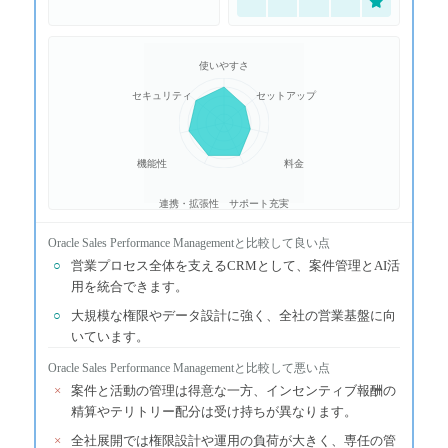
使いやすさ
セキュリティ
セットアップ
機能性
料金
連携・拡張性
サポート充実
Oracle Sales Performance Management
と比較して良い点
○
営業プロセス全体を支えるCRMとして、案件管理とAI活
用を統合できます。
○
大規模な権限やデータ設計に強く、全社の営業基盤に向
いています。
Oracle Sales Performance Management
と比較して悪い点
×
案件と活動の管理は得意な一方、インセンティブ報酬の
精算やテリトリー配分は受け持ちが異なります。
×
全社展開では権限設計や運用の負荷が大きく、専任の管