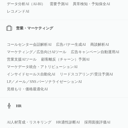
データ分析AI（AI‑BI）
需要予測AI
異常検知・予知保全AI
レコメンドAI
営業・マーケティング
コールセンター会話解析AI
広告バナー生成AI
商談解析AI
マーケティング／広告向けAIツール
広告キャンペーン自動運用AI
営業支援AIツール
顧客離反（チャーン）予測AI
マーケデータ統合・アトリビューションAI
インサイドセールス自動化AI
リードスコアリング/受注予測AI
LP／メール／SNS パーソナライゼーションAI
見積もり・価格最適化AI
HR
AI人材育成・リスキリング
HR適性診断AI
採用面接評価AI