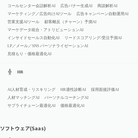
コールセンター会話解析AI
広告バナー生成AI
商談解析AI
マーケティング／広告向けAIツール
広告キャンペーン自動運用AI
営業支援AIツール
顧客離反（チャーン）予測AI
マーケデータ統合・アトリビューションAI
インサイドセールス自動化AI
リードスコアリング/受注予測AI
LP／メール／SNS パーソナライゼーションAI
見積もり・価格最適化AI
HR
AI人材育成・リスキリング
HR適性診断AI
採用面接評価AI
人材マッチングAI
パーソナルコーチングAI
サプライチェーン最適化AI
価格最適化AI
ソフトウェア(Saas)