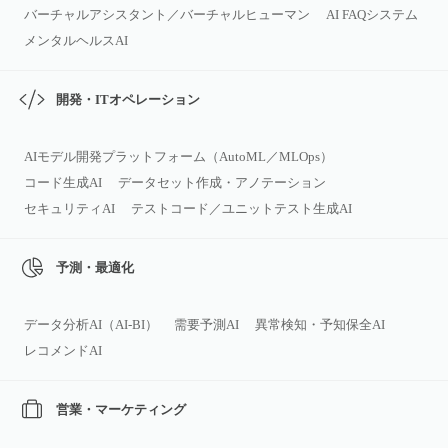
バーチャルアシスタント／バーチャルヒューマン
AI FAQシステム
メンタルヘルスAI
開発・ITオペレーション
AIモデル開発プラットフォーム（AutoML／MLOps）
コード生成AI
データセット作成・アノテーション
セキュリティAI
テストコード／ユニットテスト生成AI
予測・最適化
データ分析AI（AI‑BI）
需要予測AI
異常検知・予知保全AI
レコメンドAI
営業・マーケティング