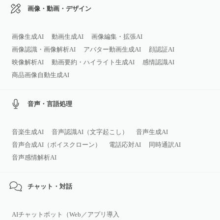
画像・動画・デザイン
画像生成AI
動画生成AI
画像編集・拡張AI
画像認識・画像解析AI
アバター動画生成AI
顔認証AI
映像解析AI
動画要約・ハイライト生成AI
感情認識AI
商品画像自動生成AI
音声・言語処理
音楽生成AI
音声認識AI（文字起こし）
音声生成AI
音声合成AI（ボイスクローン）
電話応対AI
同時通訳AI
音声感情解析AI
チャット・対話
AIチャットボット（Web／アプリ導入