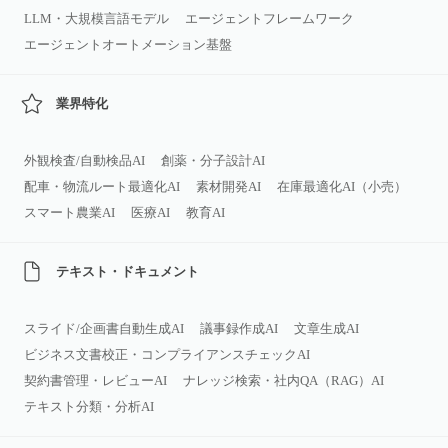
LLM・大規模言語モデル
エージェントフレームワーク
エージェントオートメーション基盤
業界特化
外観検査/自動検品AI
創薬・分子設計AI
配車・物流ルート最適化AI
素材開発AI
在庫最適化AI（小売）
スマート農業AI
医療AI
教育AI
テキスト・ドキュメント
スライド/企画書自動生成AI
議事録作成AI
文章生成AI
ビジネス文書校正・コンプライアンスチェックAI
契約書管理・レビューAI
ナレッジ検索・社内QA（RAG）AI
テキスト分類・分析AI