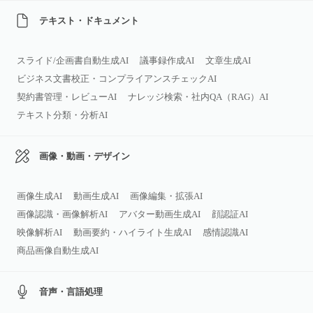
テキスト・ドキュメント
スライド/企画書自動生成AI
議事録作成AI
文章生成AI
ビジネス文書校正・コンプライアンスチェックAI
契約書管理・レビューAI
ナレッジ検索・社内QA（RAG）AI
テキスト分類・分析AI
画像・動画・デザイン
画像生成AI
動画生成AI
画像編集・拡張AI
画像認識・画像解析AI
アバター動画生成AI
顔認証AI
映像解析AI
動画要約・ハイライト生成AI
感情認識AI
商品画像自動生成AI
音声・言語処理