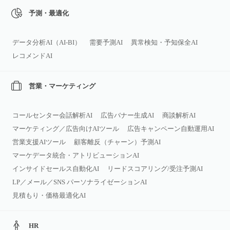
予測・最適化
データ分析AI（AI‑BI）
需要予測AI
異常検知・予知保全AI
レコメンドAI
営業・マーケティング
コールセンター会話解析AI
広告バナー生成AI
商談解析AI
マーケティング／広告向けAIツール
広告キャンペーン自動運用AI
営業支援AIツール
顧客離反（チャーン）予測AI
マーケデータ統合・アトリビューションAI
インサイドセールス自動化AI
リードスコアリング/受注予測AI
LP／メール／SNS パーソナライゼーションAI
見積もり・価格最適化AI
HR