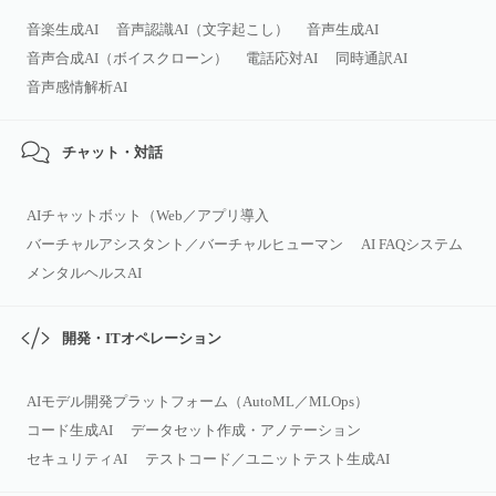
音楽生成AI
音声認識AI（文字起こし）
音声生成AI
音声合成AI（ボイスクローン）
電話応対AI
同時通訳AI
音声感情解析AI
チャット・対話
AIチャットボット（Web／アプリ導入
バーチャルアシスタント／バーチャルヒューマン
AI FAQシステム
メンタルヘルスAI
開発・ITオペレーション
AIモデル開発プラットフォーム（AutoML／MLOps）
コード生成AI
データセット作成・アノテーション
セキュリティAI
テストコード／ユニットテスト生成AI