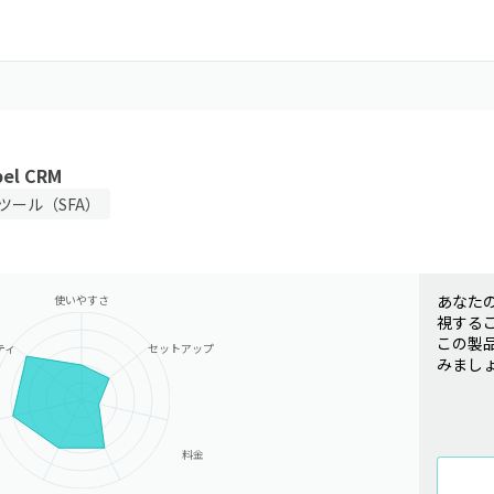
bel CRM
ツール（SFA）
あなた
使いやすさ
視する
この製
ティ
セットアップ
みまし
料金