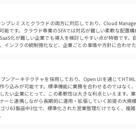
RMは、オンプレミスとクラウドの両方に対応しており、Cloud Mana
可能です。クラウド専業のSFAでは対応が難しい柔軟な配置
SaaS化が難しい企業でも導入を検討しやすい点が特徴です。
、インフラの統制強化など、企業ごとの事情や方針に合わせた
Mはオープンアーキテクチャを採用しており、Open UIを通じてHTML・C
な作り込みが可能です。標準機能に業務を合わせるのではなく
築したい企業にとって、この柔軟性は大きな利点といえます。
トナーと連携しながら長期的に運用・拡張していく前提の大規
カテゴリ63製品中3位で、標準化された営業管理だけでなく、複
。