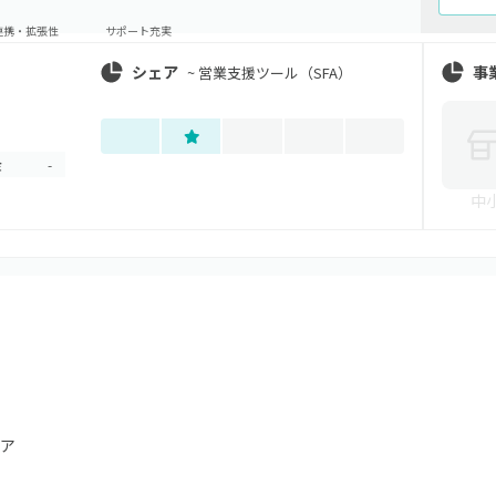
連携・拡張性
サポート充実
シェア
事
~
営業支援ツール（SFA）
金
-
中
ア