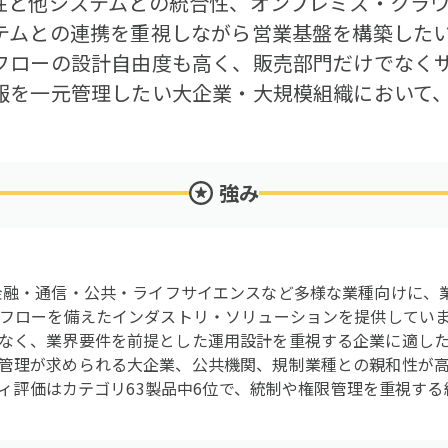
性と他システムとの統合性、オンプレミス・クラ
テムとの連携を重視しながら営業基盤を構築した
フローの設計自由度も高く、販売部門だけでなく
報を一元管理したい大企業・大規模組織において
強み
 CRMは、金融・通信・公共・ライフサイエンスなど多様な業種向け
クフローを備えたインダストリ・ソリューションを提供していま
なく、業界要件を前提とした運用設計を重視する企業に適し
管理が求められる大企業、公共機関、規制業種との親和性が
リティ評価はカテゴリ63製品中6位で、統制や権限管理を重視す